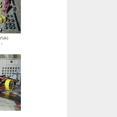
のみ)
4