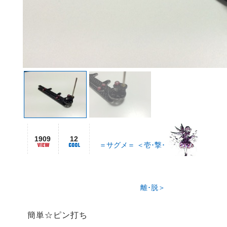
1909
12
＝サグメ＝ ＜壱･撃･
離･脱＞
簡単☆ピン打ち
