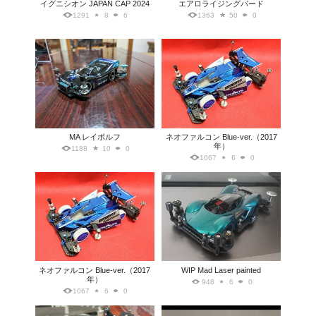
イグニシオン JAPAN CAP 2024
エアロライジングバード
1291
8
6
1363
50
0
MA レイボルフ
ネオファルコン Blue-ver.（2017
年）
1188
10
0
1067
6
0
ネオファルコン Blue-ver.（2017
WIP Mad Laser painted
年）
948
6
0
1067
6
0