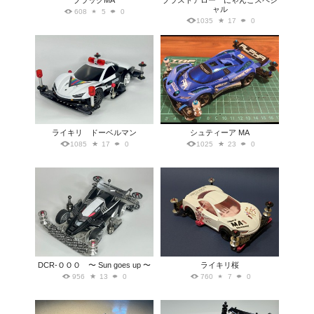
ブラックMA
ブラストアロー にゃんこスペシ
ャル
608
5
0
1035
17
0
ライキリ ドーベルマン
シュティーア MA
1085
17
0
1025
23
0
DCR-ＯＯＯ 〜 Sun goes up 〜
ライキリ桜
956
13
0
760
7
0