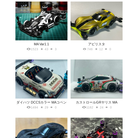
MA Var1.1
アビリスタ
1523
43
3
746
12
0
ダイハツ DCCSカラー MAコペン
カストロールGRヤリス MA
1494
29
0
1182
24
0