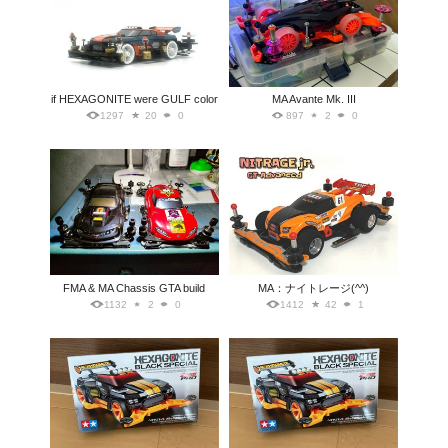
if HEXAGONITE were GULF color
MA Avante Mk. III
1297
20
0
897
2
0
FMA & MA Chassis GTA build
MA：ナイトレージ(^^)
1132
2
0
1412
42
1