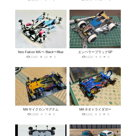
Neo Falcon MA 〜 Black〜Blue
エンペラーブラックSP
1340
19
0
1020
8
0
MA サイクロンマグナム
MA ネオトライダガー
1389
7
0
1191
8
0