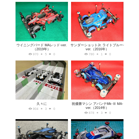
ウイニングバード MAレッド-ver.
サンダーショットJr. ライトブルー-
（2019年）
ver.（2016年）
970
5
0
780
1
0
久々に
祝優勝マシン アバンテMk-Ⅲ MA-
ver.（2014年）
904
3
0
878
3
0