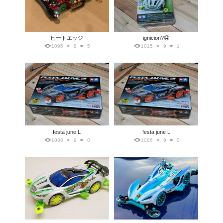
ヒートエッジ
ignicion?🤤
1095
8
5
1015
9
1
festa june L
festa june L
1086
9
0
1086
9
0