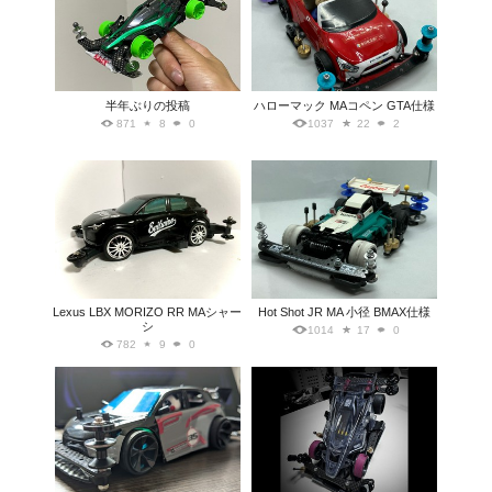
半年ぶりの投稿
ハローマック MAコペン GTA仕様
871
8
0
1037
22
2
Lexus LBX MORIZO RR MAシャー
Hot Shot JR MA 小径 BMAX仕様
シ
1014
17
0
782
9
0