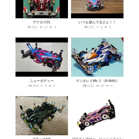
デクロス01
いつも遊んでる人と！！
882
10
3
631
4
0
ニューボディー
マンタレイMk.Ⅱ（B-MAX）
856
8
0
1132
40
0