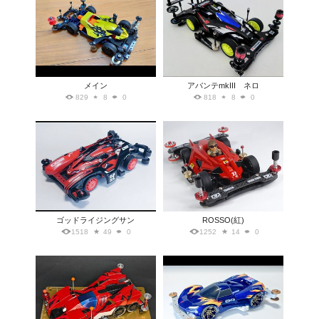
メイン
アバンテmkIII ネロ
829
8
0
818
8
0
ゴッドライジングサン
ROSSO(紅)
1518
49
0
1252
14
0