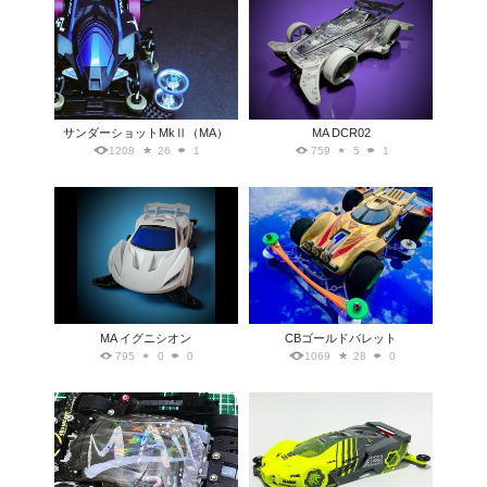
サンダーショットMkⅡ（MA）
MA DCR02
1208
26
1
759
5
1
MA イグニシオン
CBゴールドバレット
795
0
0
1069
28
0