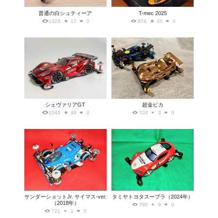
普通の白シュティーア
T-mec 2025
1323
17
0
874
10
0
シェヴァリアGT
超金ピカ
1545
49
0
703
3
0
サンダーショットJr. サイマス-ver.
タミヤトヨタスープラ（2024年）
（2018年）
792
9
0
721
1
0