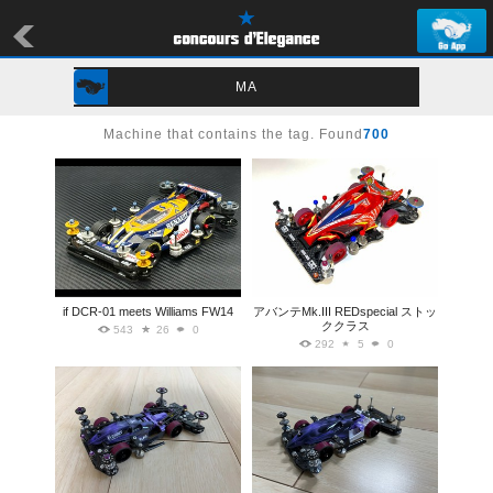
MA
Machine that contains the tag. Found
700
if DCR-01 meets Williams FW14
アバンテMk.III REDspecial ストッ
ククラス
543
26
0
292
5
0