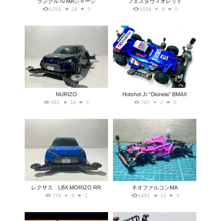
ランクル70 MAシャーシ
フェスタヴィオレット
1253
29
0
1054
8
0
NURIZO
Hotshot Jr “Dionela” BMAX
993
16
1
767
2
0
レクサス LBX MORIZO RR
ネオファルコンMA
779
9
1
1461
13
0