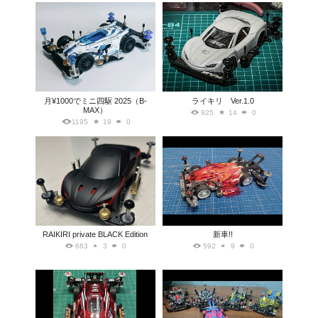
月¥1000でミニ四駆 2025（B-
ライキリ Ver.1.0
MAX）
925
14
0
1195
19
0
RAIKIRI private BLACK Edition
新車!!
683
3
0
592
9
0