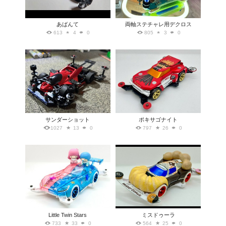
あばんて
両軸ステチャレ用デクロス
613
4
0
805
3
0
サンダーショット
ポキサゴナイト
1027
13
0
797
26
0
Little Twin Stars
ミスドゥーラ
733
33
0
564
25
0