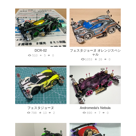
DCR-02
フェスタジョーヌ オレンジスペシ
ャル
510
5
0
1053
26
0
フェスタジョーヌ
Andromeda's Nebula
798
13
2
690
7
0