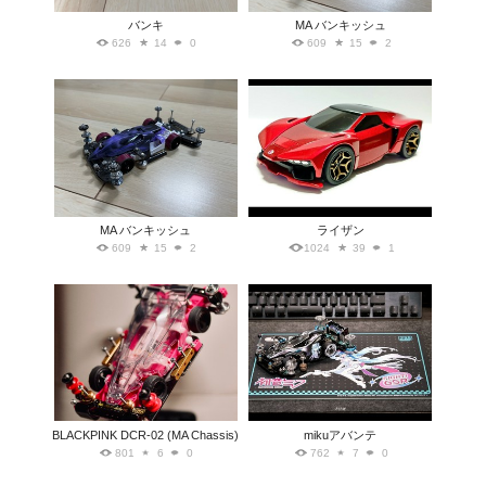
バンキ
MA バンキッシュ
626
14
0
609
15
2
MA バンキッシュ
ライザン
609
15
2
1024
39
1
BLACKPINK DCR-02 (MA Chassis)
mikuアバンテ
801
6
0
762
7
0