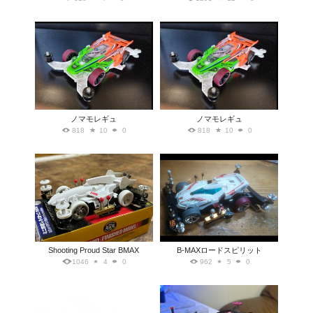
ノマモレギュ
ノマモレギュ
818
10
0
818
10
0
Shooting Proud Star BMAX
B-MAXロードスピリット
1046
4
0
962
5
0