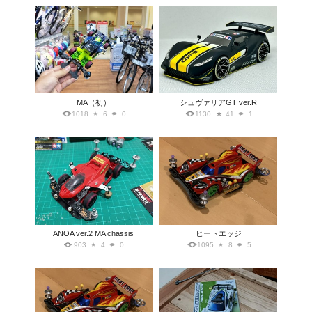
MA（初）
シュヴァリアGT ver.R
1018
6
0
1130
41
1
ANOA ver.2 MA chassis
ヒートエッジ
903
4
0
1095
8
5