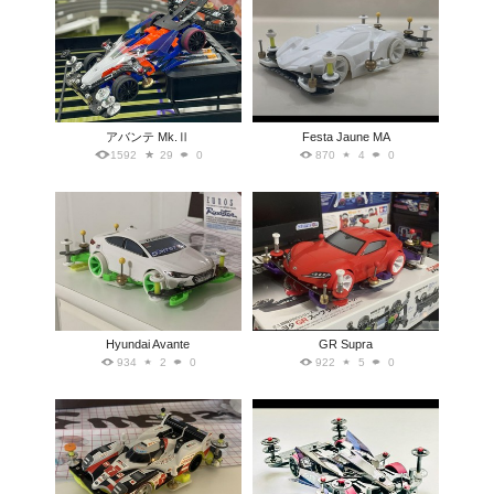
アバンテ Mk.Ⅱ
Festa Jaune MA
1592
29
0
870
4
0
Hyundai Avante
GR Supra
934
2
0
922
5
0