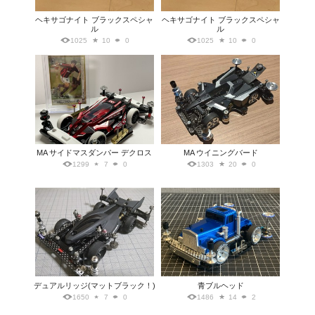
ヘキサゴナイト ブラックスペシャ
ヘキサゴナイト ブラックスペシャ
ル
ル
1025
10
0
1025
10
0
MA サイドマスダンパー デクロス
MA ウイニングバード
1299
7
0
1303
20
0
デュアルリッジ(マットブラック！)
青ブルヘッド
1650
7
0
1486
14
2