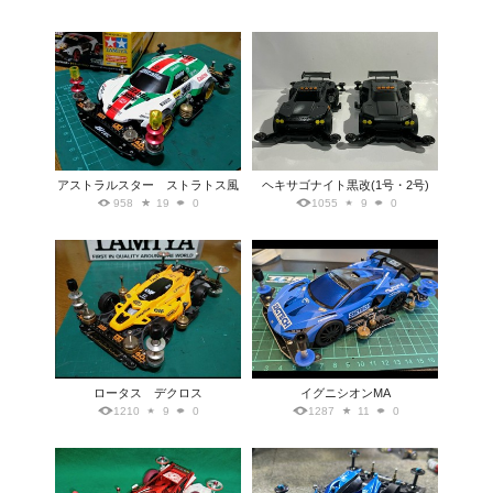
アストラルスター ストラトス風
ヘキサゴナイト黒改(1号・2号)
958
19
0
1055
9
0
ロータス デクロス
イグニシオンMA
1210
9
0
1287
11
0