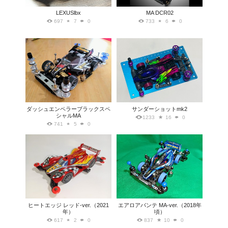
LEXUSlbx
MA DCR02
697
7
0
733
6
0
ダッシュエンペラーブラックスペ
サンダーショットmk2
シャルMA
1233
16
0
741
5
0
ヒートエッジ レッド-ver.（2021
エアロアバンテ MA-ver.（2018年
年）
頃）
617
2
0
837
10
0