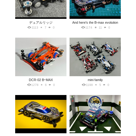
デュアルリッジ
And here's the B-max evolution
1113
7
0
1174
11
0
DCR-02 BｰMAX
mini family
1278
6
0
1198
5
0