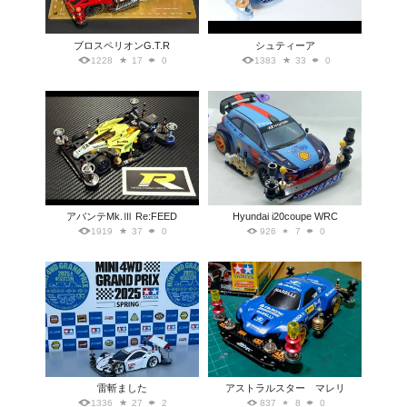
ブロスペリオンG.T.R
シュティーア
1228
17
0
1383
33
0
アバンテMk.Ⅲ Re:FEED
Hyundai i20coupe WRC
1919
37
0
926
7
0
雷斬ました
アストラルスター マレリ
1336
27
2
837
8
0