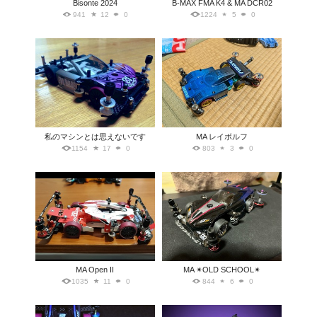
Bisonte 2024
B-MAX FMA K4 & MA DCR02
941
12
0
1224
5
0
私のマシンとは思えないです
MA レイボルフ
1154
17
0
803
3
0
MA Open II
MA ✴︎OLD SCHOOL✴︎
1035
11
0
844
6
0