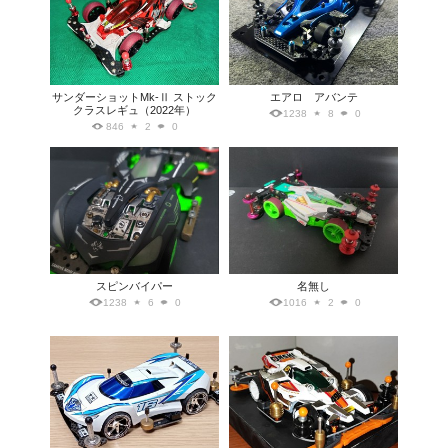
サンダーショットMk-Ⅱ ストック
エアロ アバンテ
クラスレギュ（2022年）
1238
8
0
846
2
0
スピンバイパー
名無し
1238
6
0
1016
2
0