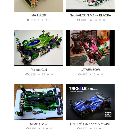
MA TS020
Neo FALCON MA 〜 BLACK♠️
718
1
0
1883
26
0
Perfect Cell
LATAEMEOW
1139
14
0
985
9
0
MAサイマス
トライゲイル-“KZK”SPECIAL-
1296
8
0
1879
43
1