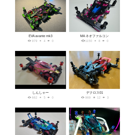
EVA avante mk3
MA ネオファルコン
979
4
0
1150
8
0
しんしゃー
デクロス01
662
5
0
969
12
3