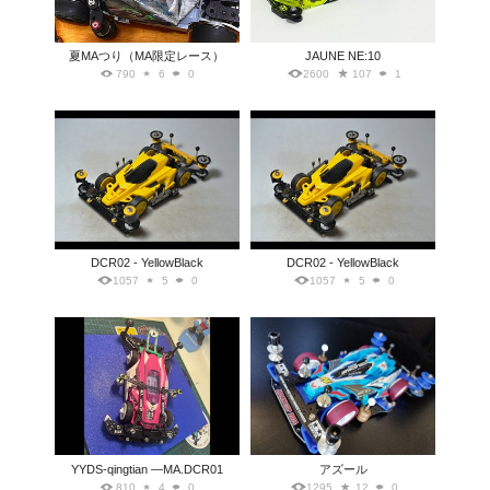
夏MAつり（MA限定レース）
JAUNE NE:10
790
6
0
2600
107
1
DCR02 - YellowBlack
DCR02 - YellowBlack
1057
5
0
1057
5
0
YYDS-qingtian —MA.DCR01
アズール
810
4
0
1295
12
0