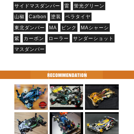
サイドマスダンパー
雷
蛍光グリーン
山椒
Carbon
塗装
ペラタイヤ
東北ダンパー
MA
ピンク
MAシャーシ
紫
カーボン
ローラー
サンダーショット
マスダンパー