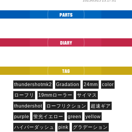
2025/05/25 23:17:01
thundershotmk2
Gradation
24mm
color
ローフリ
19mmローラー
サイマス
thundershot
ローフリクション
超速ギア
purple
蛍光イエロー
green
yellow
ハイパーダッシュ
pink
グラデーション