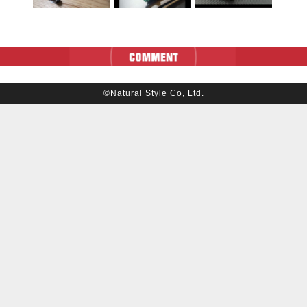
©Natural Style Co, Ltd.