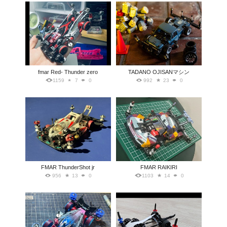
fmar Red- Thunder zero
TADANO OJISANマシン
1159
7
0
992
23
0
FMAR ThunderShot jr
FMAR RAIKIRI
956
13
0
1103
14
0