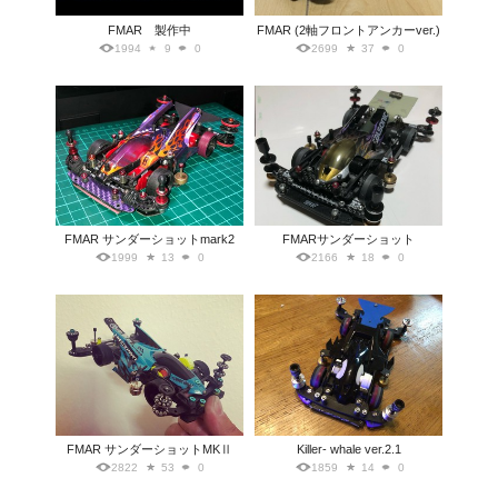
FMAR 製作中
FMAR (2軸フロントアンカーver.)
1994
9
0
2699
37
0
FMAR サンダーショットmark2
FMARサンダーショット
1999
13
0
2166
18
0
FMAR サンダーショットMKⅡ
Killer- whale ver.2.1
2822
53
0
1859
14
0