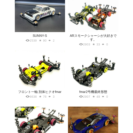
SUNNY-S
ARスモークシャーシが大好きで
す。
2539
90
2
2903
33
0
フロント一軸.別体ヒクオfmar
fmar2号機最終形態
6638
76
3
2907
49
0