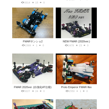
3314
15
0
FMARサンショ2
NEW FMAR (2020ver.)
1569
1
0
2478
23
0
FMAR 2020ver. (白強化AT仕様)
Proto Emperor FMAR-flex
5227
24
0
1550
1
0