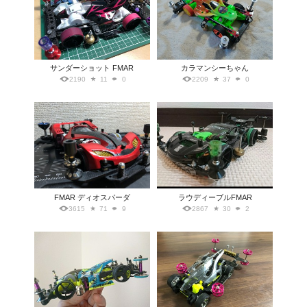
サンダーショット FMAR
カラマンシーちゃん
2190
11
0
2209
37
0
FMAR ディオスパーダ
ラウディーブルFMAR
3615
71
9
2867
30
2