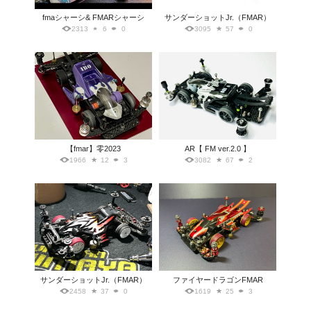
fmaシャーシ& FMARシャーシ
サンダーショットJr.（FMAR）
2313
6
0
3095
57
0
【fmar】零2023
AR【 FM ver.2.0 】
1966
12
3
3082
67
2
サンダーショットJr.（FMAR）
ファイヤードラゴンFMAR
2458
37
0
1619
25
3