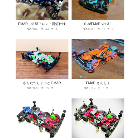
FMAR 組継フロント提灯仕様
山椒FMAR ver.3.1
2807
44
4
4081
31
2
さんだ〜しょっと FMAR
FMAR さんしょ
2922
25
3
2117
7
0