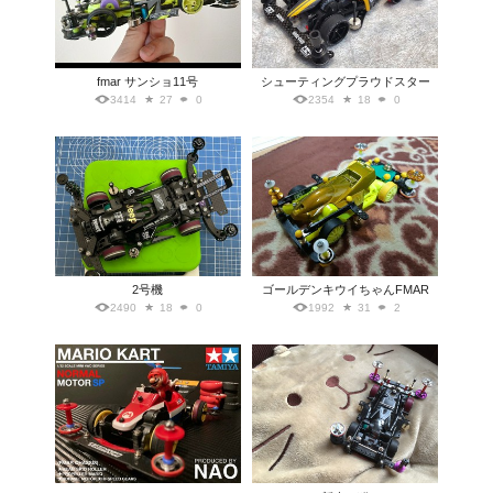
fmar サンショ11号
シューティングプラウドスター
3414
27
0
2354
18
0
2号機
ゴールデンキウイちゃんFMAR
2490
18
0
1992
31
2