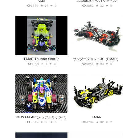
Vlad
20220526 FMAR シャトル
1679
16
0
2852
32
0
FMAR Thunder Shot Jr
サンダーショットJr.（FMAR）
1395
1
0
5056
93
0
NEW FM-AR (デュアルリッジJr.)
FMAR
4075
38
0
4702
82
2