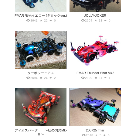
FMAR 蛍光イエロー (ギミックver.)
JOLLY-JOKER
3641
22
0
2604
13
0
ターボジーニアス
FMAR Thunder Shot Mk2
2694
24
2
2929
31
1
ディオスパーダ 〜紅の閃光Mk-
200725 fmar
Ⅱ〜
2018
5
0