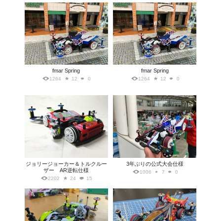
fmar Spring
fmar Spring
1264
12
0
1264
12
0
ジョリージョーカー＆トルクルー
3年ぶりの公式大会仕様
ザー AR逆転仕様
1006
7
0
2202
24
15