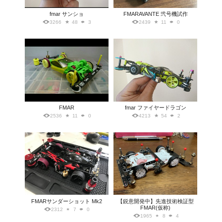
fmar サンショ
FMARAVANTE 弐号機試作
3266
48
3
2439
11
0
FMAR
fmar ファイヤードラゴン
2536
11
0
4213
54
2
FMARサンダーショット Mk2
【鋭意開発中】先進技術検証型
FMAR(仮称)
2312
7
0
1965
8
4