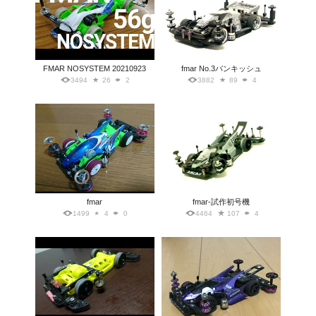
FMAR NOSYSTEM 20210923
fmar No.3バンキッシュ
3494
26
2
3882
89
4
fmar
fmar-試作初号機
1499
4
0
4464
107
4