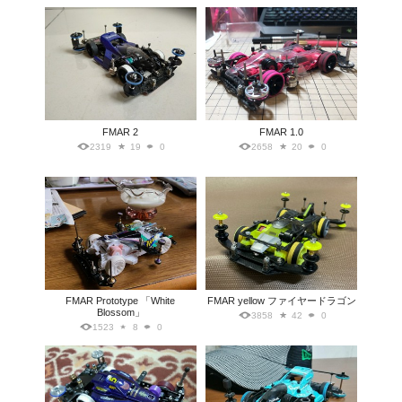
FMAR 2
FMAR 1.0
2319
19
0
2658
20
0
FMAR Prototype 「White
FMAR yellow ファイヤードラゴン
Blossom」
3858
42
0
1523
8
0