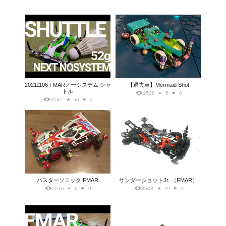
20211106 FMARノーシステム シャ
【過去車】Mermaid Shot
トル
1508
5
0
5147
50
0
バスターソニック FMAR
サンダーショットJr. （FMAR）
2276
6
0
3543
79
0