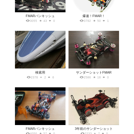
FMARバンキッシュ
爆速！FMAR！
3055
43
0
3792
50
1
検索用
サンダーショットFMAR
2378
2
6
2586
18
0
FMARバンキッシュ
3年前のサンダーショット
4050
57
0
2233
7
0