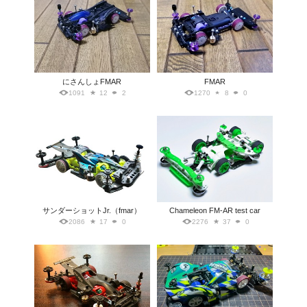
にさんしょFMAR
FMAR
1091
12
2
1270
8
0
サンダーショットJr.（fmar）
Chameleon FM-AR test car
2086
17
0
2276
37
0