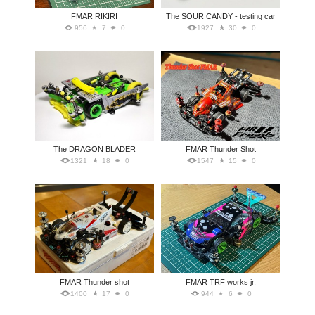
FMAR RIKIRI
The SOUR CANDY - testing car
956
7
0
1927
30
0
The DRAGON BLADER
FMAR Thunder Shot
1321
18
0
1547
15
0
FMAR Thunder shot
FMAR TRF works jr.
1400
17
0
944
6
0