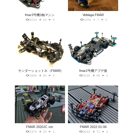
fmar3号機1軸マシン
Veldaga FMAR
3210
64
0
1554
7
0
サンダーショットJr.（FMAR)
fmar2号機アプデ後
3980
65
0
3530
69
0
FMAR 2020JC ver.
FMAR 2022-01-06
2376
25
1
3043
71
0