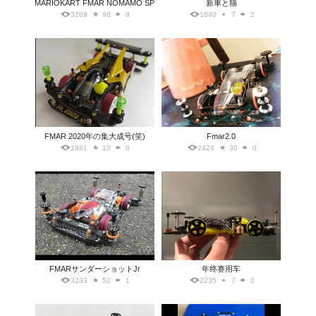
MARIOKART FMAR NOMAMO SP
新車と猫
3269
98
8
1840
7
2
FMAR 2020年の集大成号(笑)
Fmar2.0
1881
10
0
2424
30
0
FMARサンダーショットJr
年终赛用车
3233
52
1
2235
7
0