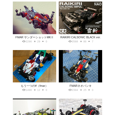
FMAR サンダーショットMKⅡ
RAIKIRI CALSONIC BLACK ver.
2296
29
0
3588
86
7
もう一つの∀（fmar）
FMARネオバンキ
1498
12
0
2394
25
0