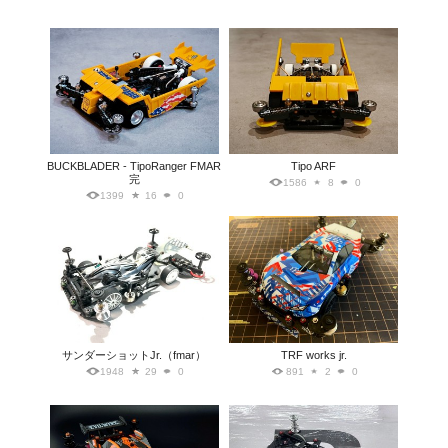
BUCKBLADER - TipoRanger FMAR
Tipo ARF
完
1586
8
0
1399
16
0
サンダーショットJr.（fmar）
TRF works jr.
1948
29
0
891
2
0