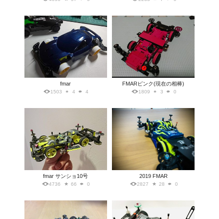
fmar
FMARピンク(現在の相棒)
1503
4
4
1809
3
0
fmar サンショ10号
2019 FMAR
4736
66
0
2827
28
0