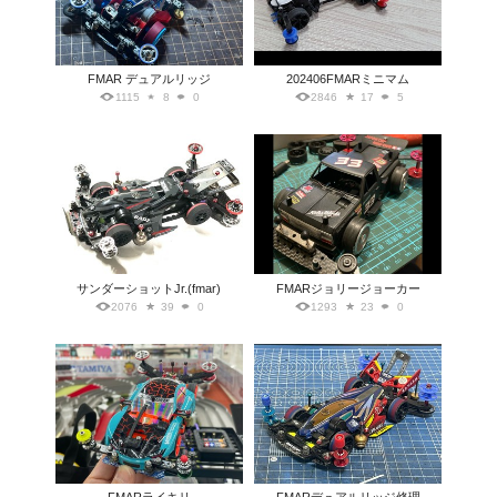
FMAR デュアルリッジ
202406FMARミニマム
1115
8
0
2846
17
5
サンダーショットJr.(fmar)
FMARジョリージョーカー
2076
39
0
1293
23
0