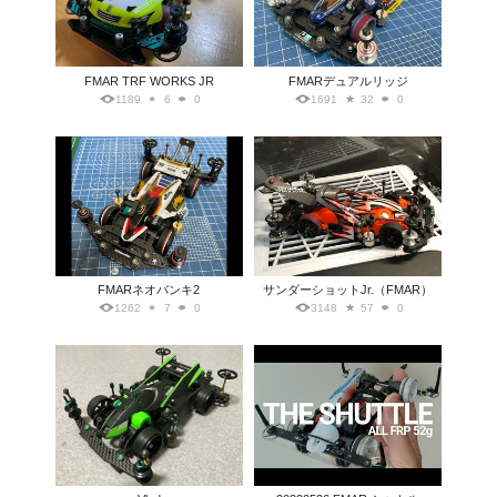
FMAR TRF WORKS JR
FMARデュアルリッジ
1189
6
0
1691
32
0
FMARネオバンキ2
サンダーショットJr.（FMAR）
1262
7
0
3148
57
0