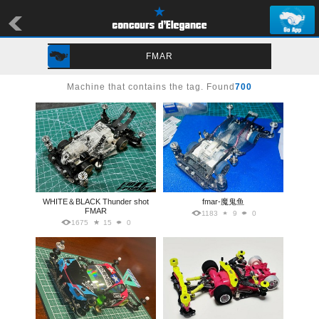
FMAR
Machine that contains the tag. Found
700
WHITE＆BLACK Thunder shot
fmar-魔鬼鱼
FMAR
1183
9
0
1675
15
0