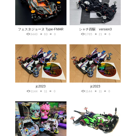
フェスタジョーヌ Type-FMAR
シャチ四駆 version3
3440
63
0
1765
21
6
jc2023
jc2023
1144
11
0
1144
11
0