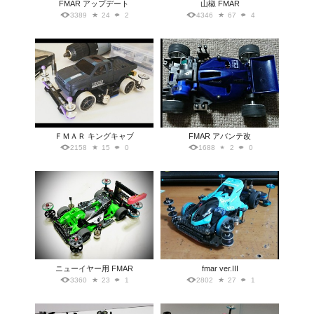
FMAR アップデート
山椒 FMAR
3389
24
2
4346
67
4
ＦＭＡＲ キングキャブ
FMAR アバンテ改
2158
15
0
1688
2
0
ニューイヤー用 FMAR
fmar ver.III
3360
23
1
2802
27
1