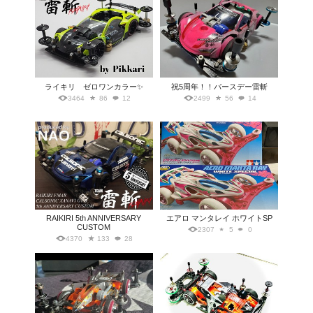
ライキリ ゼロワンカラー✨
祝5周年！！バースデー雷斬
3464
86
12
2499
56
14
RAIKIRI 5th ANNIVERSARY
エアロ マンタレイ ホワイトSP
CUSTOM
2307
5
0
4370
133
28