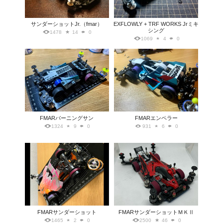
サンダーショットJr.（fmar）
EXFLOWLY + TRF WORKS Jrミキ
シング
1478
14
0
1069
4
0
FMARバーニングサン
FMARエンペラー
1324
9
0
931
6
0
FMARサンダーショット
FMARサンダーショットＭＫⅡ
1465
2
0
2500
46
0