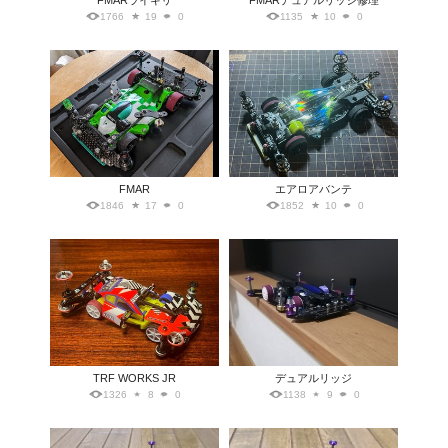
FMARライキリ
FMARデュアルリッジ修理
1766
19
0
1135
10
0
FMAR
エアロアバンテ
1846
17
0
1852
10
0
TRF WORKS JR
デュアルリッジ
1326
8
0
1138
9
0