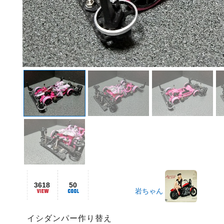
3618
50
岩ちゃん
イシダンパー作り替え
