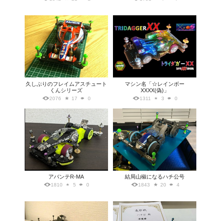
久しぶりのフレイムアスチュート
マシン名「☆レインボー
くんシリーズ
XXXX(偽)」
2076
17
0
1311
3
0
アバンテR-MA
結局山椒になるハチ公号
1810
5
0
1843
20
4