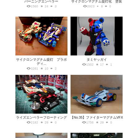
バーニングエンペラー
サイクロンマグナム提灯化 塗装
1560
24
3
2923
8
0
サイクロンマグナム提灯 プラボ
タミヤッガイ
ディ...
1502
17
1
3261
10
2
ライズエンペラーフローティング
【No.35】ファイターマグナムVFX
2182
28
0
1756
29
0