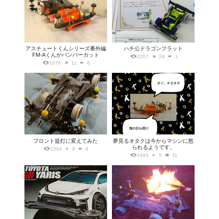
アスチュートくんシリーズ番外編
ハチ公ドラゴンフラット
FM-Aくんがバンパーカット
2267
24
1
1676
11
6
フロント提灯に変えてみた
夢見るオタクは今からマシンに怒
られるようです。
1504
8
8
1493
5
11