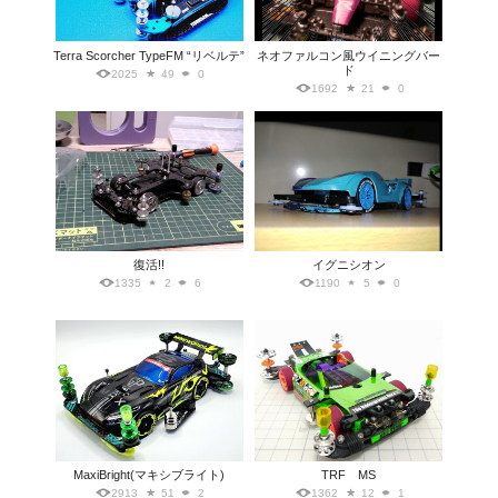
Terra Scorcher TypeFM “リベルテ”
ネオファルコン風ウイニングバー
ド
2025
49
0
1692
21
0
復活!!
イグニシオン
1335
2
6
1190
5
0
MaxiBright(マキシブライト)
TRF MS
2913
51
2
1362
12
1