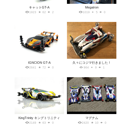
キャットGT-A
Megatron
1923
62
2
1019
5
0
IGNCION GT-A
久々にコジマ行きました！
2641
72
0
964
9
1
KingTrinity キングトリニティ
マグナム
2149
63
0
2420
10
0