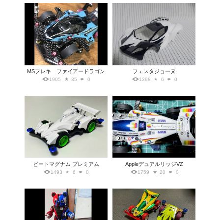
MSフレキ ファイアードラゴン
フェスタジョーヌ
1905
35
0
1398
6
0
ビートマグナム プレミアム
AppleデュアルリッジVZ
1493
6
0
1759
20
0