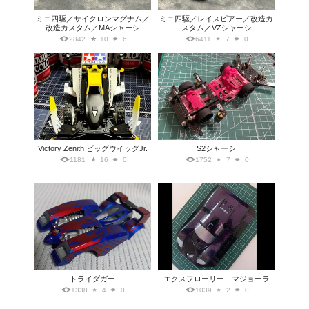
ミニ四駆／サイクロンマグナム／
ミニ四駆／レイスピアー／改造カ
改造カスタム／MAシャーシ
スタム／VZシャーシ
2842
10
6
6411
7
0
Victory Zenith ビッグウイッグJr.
S2シャーシ
1181
16
0
1752
7
0
トライダガー
エクスフローリー マジョーラ
1338
4
0
1039
2
0