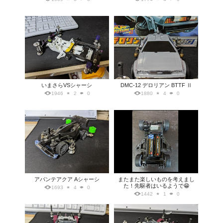
いまさらVSシャーシ
DMC-12 デロリアン BTTF Ⅱ
1946
2
0
1880
4
0
アバンテアクア Aシャーシ
またまた楽しいものを考えまし
た！先駆者はいるようで😁
1693
4
0
1442
1
0