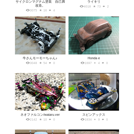
サイクロンマグナム塗装 自己満
ライキリ
改造。
4018
73
2
3075
16
4
牛さんモーモーちゃん♪
Honda e
3048
54
0
1697
4
0
ネオファルコン/wataru.ver
スピンアックス
2142
10
0
1834
9
0