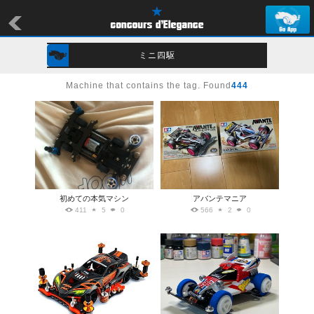
ミニ四駆
Machine that contains the tag. Found
444
初めての本気マシン
アバンテマニア
411
5
0
566
2
0