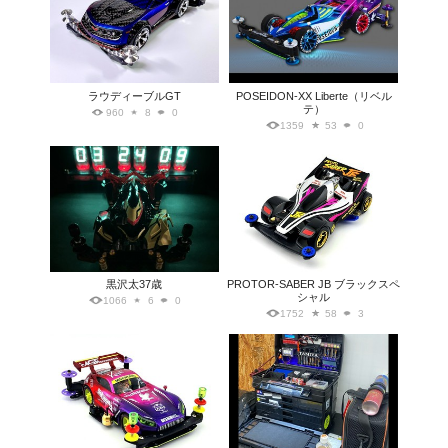
ラウディーブルGT
POSEIDON-XX Liberte（リベル
テ）
960
8
0
1359
53
0
黒沢太37歳
PROTOR-SABER JB ブラックスペ
シャル
1066
6
0
1752
58
3