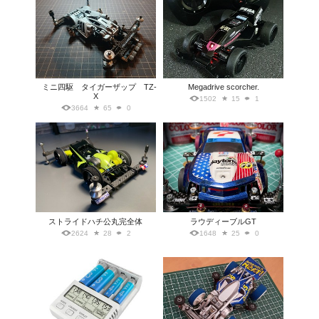
ミニ四駆 タイガーザップ TZ-
Megadrive scorcher.
X
1502
15
1
3664
65
0
ストライドハチ公丸完全体
ラウディーブルGT
2624
28
2
1648
25
0