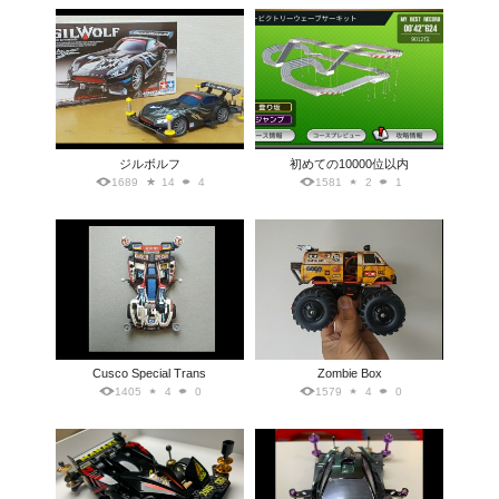
ジルボルフ
初めての10000位以内
1689
14
4
1581
2
1
Cusco Special Trans
Zombie Box
1405
4
0
1579
4
0