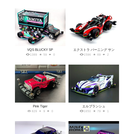
VQS BLUCKY SP
エクストラ バーニング サン
1389
59
0
1596
69
2
Pink Tiger
エルブランシュ
829
9
0
1650
79
1