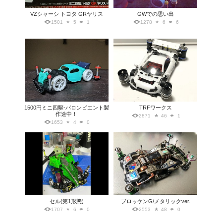
VZシャーシ トヨタ GRヤリス
GWでの思い出
1501
5
1
1278
6
6
1500円ミニ四駆-バロンビエント製
TRFワークス
作途中！
2871
46
1
1653
4
0
セル(第1形態)
ブロッケンG/メタリックver.
1707
6
0
2553
48
0