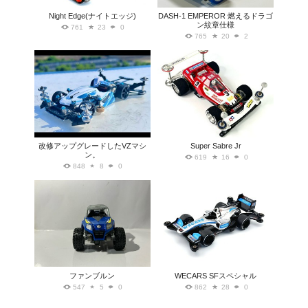
Night Edge(ナイトエッジ)
DASH-1 EMPEROR 燃えるドラゴ
ン紋章仕様
761
23
0
765
20
2
改修アップグレードしたVZマシ
Super Sabre Jr
ン。
619
16
0
848
8
0
ファンブルン
WECARS SFスペシャル
547
5
0
862
28
0