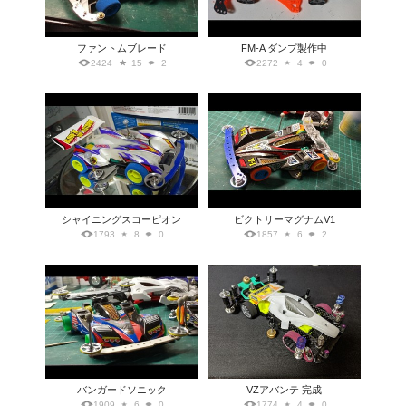
ファントムブレード
FM-A ダンプ製作中
2424
15
2
2272
4
0
シャイニングスコーピオン
ビクトリーマグナムV1
1793
8
0
1857
6
2
バンガードソニック
VZアバンテ 完成
1909
6
0
1774
4
0