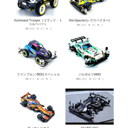
Kommand Trooper（コマンド・ト
RevSpecter(レヴスペクター)
ゥルーパー）
936
30
0
990
57
0
ファンブルン BEEźスペシャル
ジルボルフAMG
671
26
0
1380
63
1