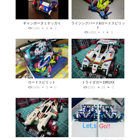
ギャンボータミヤッガイ
ライジングバード&ロードスピリッ
ト
1293
8
0
1450
9
0
ロードスピリット
トライダガー1981XX
1656
3
0
2283
29
0