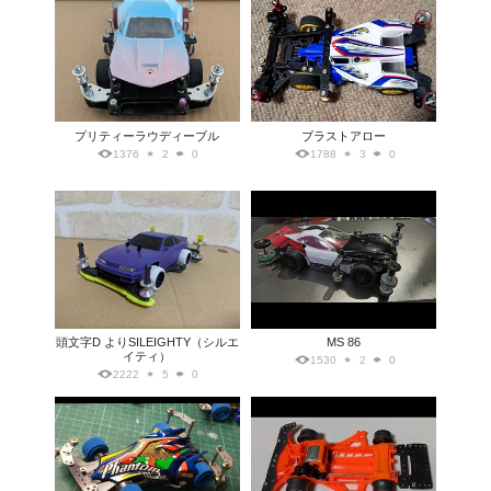
プリティーラウディーブル
ブラストアロー
1376
2
0
1788
3
0
頭文字D よりSILEIGHTY（シルエ
MS 86
イティ）
1530
2
0
2222
5
0