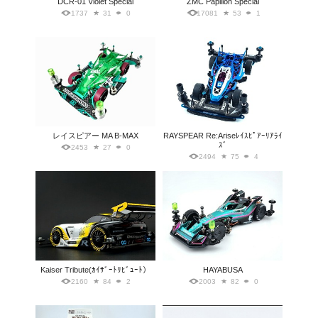
DCR-01 Violet Special
ZMC Papillon Special
1737
31
0
17081
53
1
レイスピアー MA B-MAX
RAYSPEAR Re:Ariseﾚｲｽﾋﾟｱｰﾘｱﾗｲ
ｽﾞ
2453
27
0
2494
75
4
Kaiser Tribute(ｶｲｻﾞｰﾄﾘﾋﾞｭｰﾄ）
HAYABUSA
2160
84
2
2003
82
0