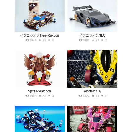
イグニシオンType-Rakuou
イグニシオンNEO
1944
79
0
2084
74
2
Spirit of America
Albatross-A
1586
53
4
1327
14
0