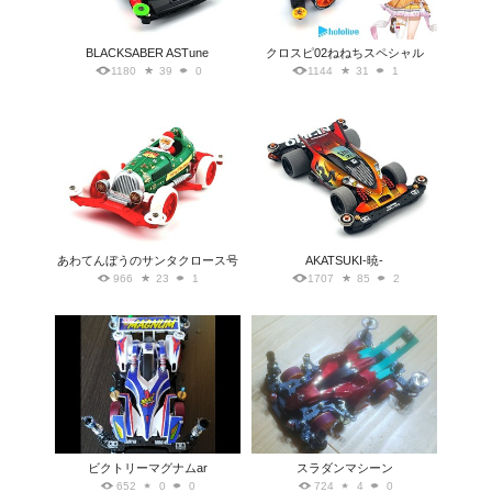
BLACKSABER ASTune
クロスピ02ねねちスペシャル
1180
39
0
1144
31
1
あわてんぼうのサンタクロース号
AKATSUKI-暁-
966
23
1
1707
85
2
ビクトリーマグナムar
スラダンマシーン
652
0
0
724
4
0