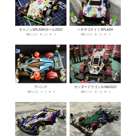
キャノンSPLASHボール2022
ヘキサゴナイトSPLASH
1263
19
0
1403
10
0
アバンテ
サンダードラゴンJr.MA2022
1105
2
6
1710
18
0