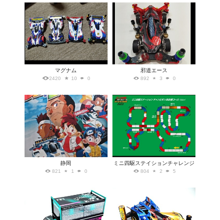
マグナム
邪道エース
2420
10
0
892
3
0
静岡
ミニ四駆ステイションチャレンジ
821
1
0
804
2
5