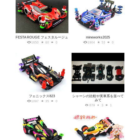
FESTA ROUGE フェスタルージュ
mineworks2025
1650
60
0
1904
53
0
フェニックス823
シャーシの比較や実車系を並べて
みて
1097
35
0
879
3
1