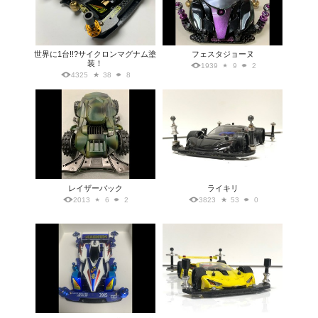
世界に1台!!?サイクロンマグナム塗
フェスタジョーヌ
装！
1939
9
2
4325
38
8
レイザーバック
ライキリ
2013
6
2
3823
53
0