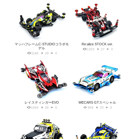
マッハフレームC-STUDIOコラボモ
Re:alize STOCK ver.
デル
1203
27
0
1166
29
0
レイスティンガーEVO
WECARS GTスペシャル
1004
28
0
909
25
0