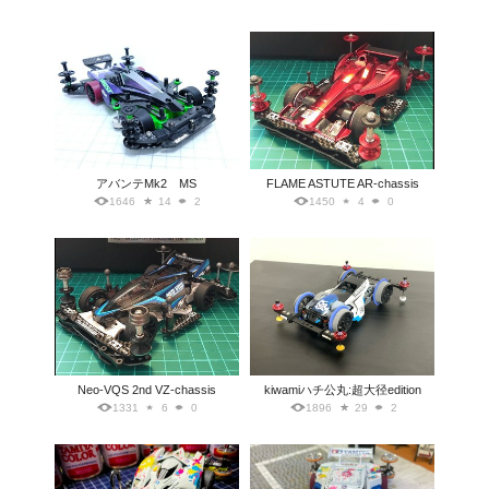
アバンテMk2 MS
FLAME ASTUTE AR-chassis
1646
14
2
1450
4
0
Neo-VQS 2nd VZ-chassis
kiwamiハチ公丸:超大径edition
1331
6
0
1896
29
2