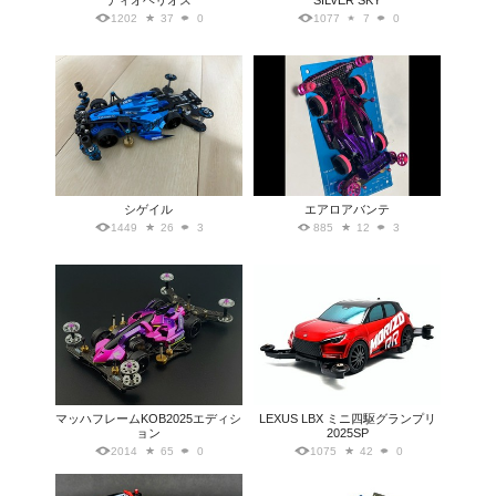
ディオヘリオス
SILVER SKY
1202
37
0
1077
7
0
シゲイル
エアロアバンテ
1449
26
3
885
12
3
マッハフレームKOB2025エディシ
LEXUS LBX ミニ四駆グランプリ
ョン
2025SP
2014
65
0
1075
42
0