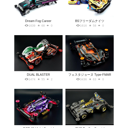
Dream Fog Career
BSフリーダムナイツ
1639
68
0
1616
58
0
DUAL BLASTER
フェスタジョーヌ Type-FMAR
1474
55
2
3436
63
0