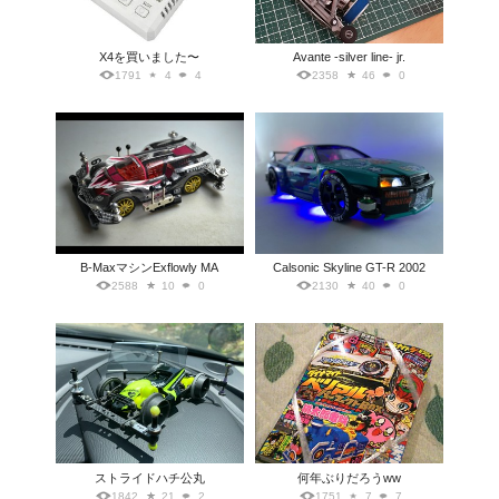
X4を買いました〜
Avante -silver line- jr.
1791
4
4
2358
46
0
B-MaxマシンExflowly MA
Calsonic Skyline GT-R 2002
2588
10
0
2130
40
0
ストライドハチ公丸
何年ぶりだろうww
1842
21
2
1751
7
7