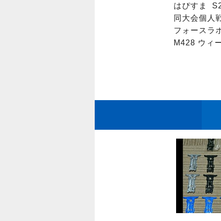
はぴすま  
同大会個人戦
フォースラボ
M428 ウ