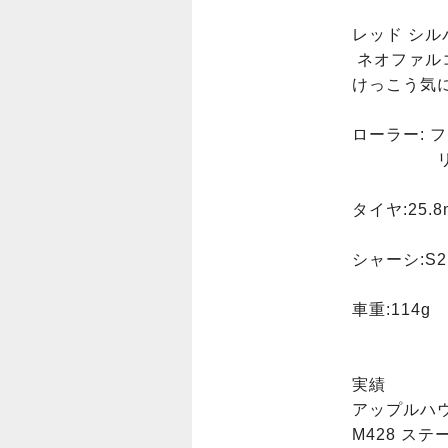
レッド シル
 ネオファルコンは知人から譲っていただきました！

けっこう気に入
ローラー: フ
                 リア   13AA

タイヤ:25.8
シャーシ:S2

車重:114g

実績

アップルハウ
M428 ス