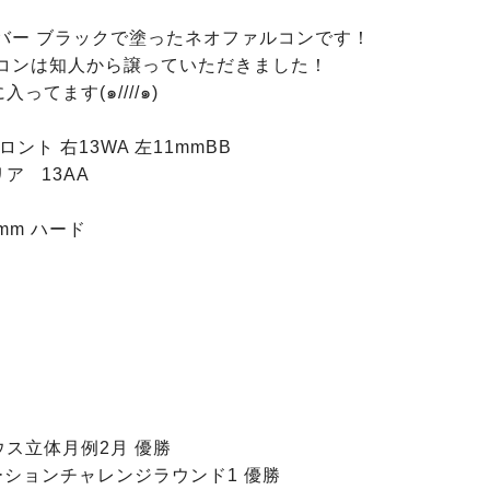
バー ブラックで塗ったネオファルコンです！

ってます(๑////๑)

ロント 右13WA 左11mmBB

mm ハード

ス立体月例2月 優勝

テーションチャレンジラウンド1 優勝
