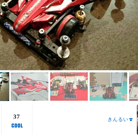
37
きんるい🍄