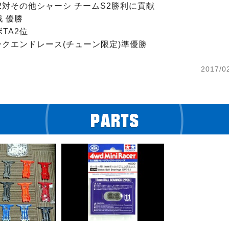
S2対その他シャーシ チームS2勝利に貢献

 優勝

TA2位

ィークエンドレース(チューン限定)準優勝
2017/0