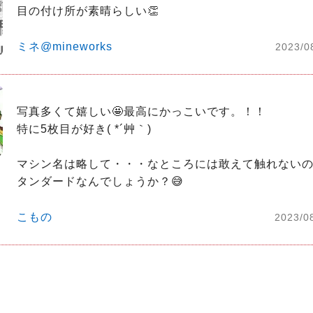
目の付け所が素晴らしい👏
ミネ@mineworks
2023/0
写真多くて嬉しい🤩最高にかっこいです。！！

特に5枚目が好き( *´艸｀)

マシン名は略して・・・なところには敢えて触れない
タンダードなんでしょうか？😅
こもの
2023/0