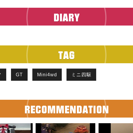
フ
GT
Mini4wd
ミニ四駆