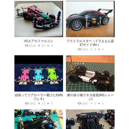
VSエアロファルコン
アストラルスター（ドラえもん提
灯サイドVer.）
4548
84
0
3551
8
0
頑張ってリアローラー着けた❗️(MS
家の余り物でネタ改造[MSシャー
フレキ)
シ]
1802
15
5
1947
5
0