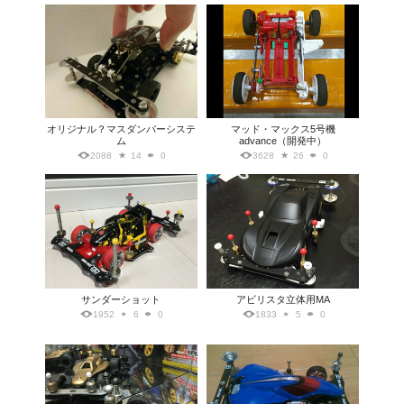
オリジナル？マスダンパーシステ
マッド・マックス5号機
ム
advance（開発中）
2088
14
0
3628
26
0
サンダーショット
アビリスタ立体用MA
1952
6
0
1833
5
0