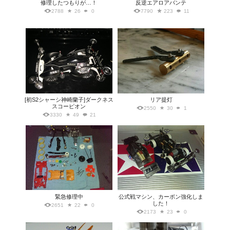
修理したつもりが…！
反逆エアロアバンテ
2788
26
0
7790
223
11
[初S2シャーシ神崎蘭子]ダークネス
リア提灯
スコーピオン
2550
30
1
3330
49
21
緊急修理中
公式戦マシン、カーボン強化しま
した！
2651
22
0
2173
23
0