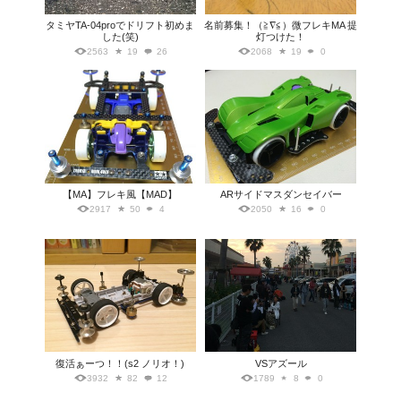
タミヤTA-04proでドリフト初めま
名前募集！（≧∇≦）微フレキMA 提
した(笑)
灯つけた！
2563
19
26
2068
19
0
【MA】フレキ風【MAD】
ARサイドマスダンセイバー
2917
50
4
2050
16
0
復活ぁーつ！！(s2 ノリオ！)
VSアズール
3932
82
12
1789
8
0