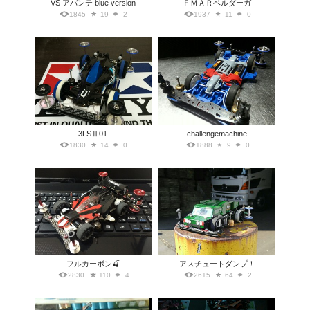
VS アバンテ blue version
ＦＭＡＲベルダーガ
1845
19
2
1937
11
0
3LSⅡ01
challengemachine
1830
14
0
1888
9
0
フルカーボン🍒
アスチュートダンプ！
2830
110
4
2615
64
2