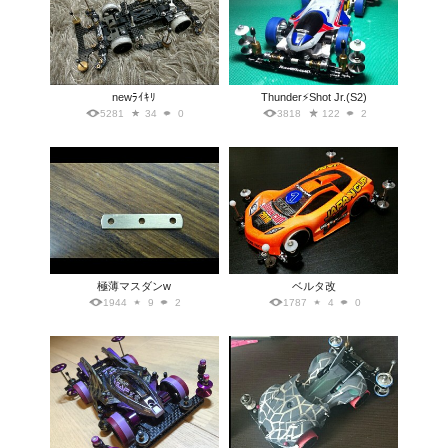
newﾗｲｷﾘ
Thunder⚡️Shot Jr.(S2)
5281
34
0
3818
122
2
極薄マスダンw
ベルタ改
1944
9
2
1787
4
0