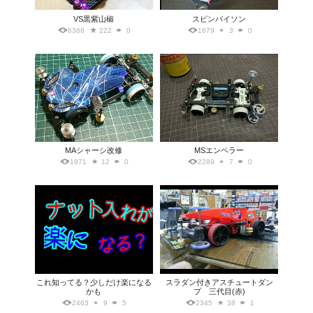
VS黒紫山椒
スピンパイソン
6368
222
0
1679
3
0
MAシャーシ改修
MSエンペラー
1871
12
0
2289
7
0
これ知ってる？少しだけ楽になる
スラダン付きアスチュートダン
かも
プ 三代目(赤)
2463
9
5
2345
38
1