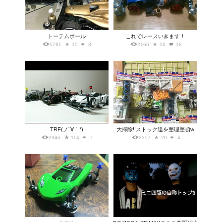
トーテムポール
これでレースいきます！
1781
15
3
2166
16
18
TRF(ノ´∀｀*)
大掃除!!ストック達を整理整頓w
2946
114
7
2357
20
4