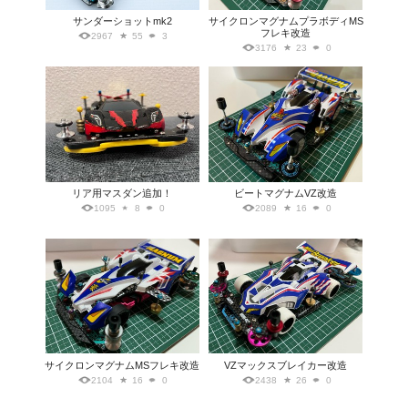
サンダーショットmk2
サイクロンマグナムプラボディMS
フレキ改造
2967
55
3
3176
23
0
リア用マスダン追加！
ビートマグナムVZ改造
1095
8
0
2089
16
0
サイクロンマグナムMSフレキ改造
VZマックスブレイカー改造
2104
16
0
2438
26
0