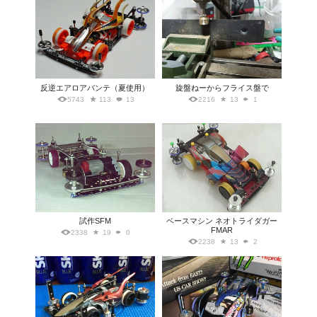
反逆エアロアバンテ（夏使用）
旋盤ねーからフライス盤で
5743
113
13
2216
13
1
試作SFM
ベースマシン ネオトライダガー
FMAR
2338
19
0
2238
13
2