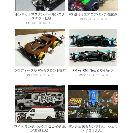
ボンネットマスダンパー モンスタ
VS 逆付けエアロアバンテ 強化赤
ーエナジー仕様
2229
6
0
3187
67
2
ラウディーブル FM-A フロント提灯
FM vs RM (New & Old Aero)
3129
7
2
3101
51
0
ワイド ランチボックス ニコイチ 北
何とか出来るものですね、シュウ
米野郎 仕様
トドロキさん。