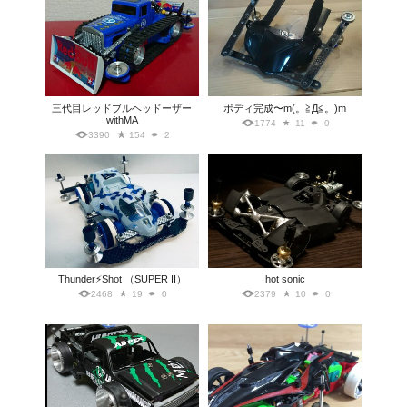
三代目レッドブルヘッドーザー
ボディ完成〜m(。≧Д≦。)m
withMA
1774
11
0
3390
154
2
Thunder⚡️Shot （SUPER II）
hot sonic
2468
19
0
2379
10
0