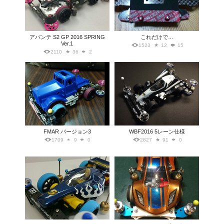
アバンテ S2 GP 2016 SPRING
これだけで…
Ver.1
1523
12
15
2110
36
2
FMAR バージョン3
WBF2016 5レーン仕様
1709
9
0
2827
91
0