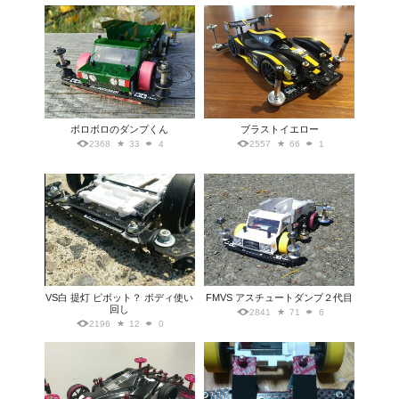
ボロボロのダンプくん
ブラストイエロー
2368
33
4
2557
66
1
VS白 提灯 ピボット？ ボディ使い
FMVS アスチュートダンプ２代目
回し
2841
71
6
2196
12
0