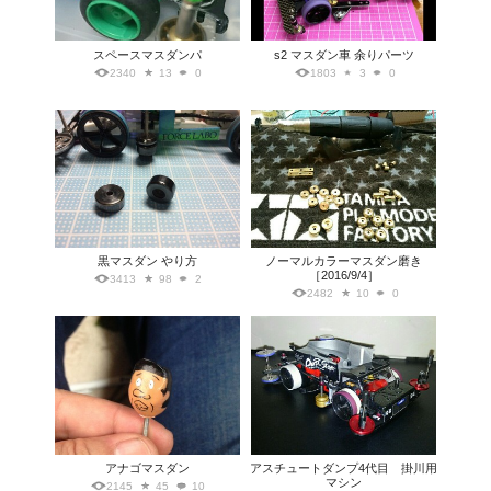
スペースマスダンパ
s2 マスダン車 余りパーツ
2340
13
0
1803
3
0
黒マスダン やり方
ノーマルカラーマスダン磨き
［2016/9/4］
3413
98
2
2482
10
0
アナゴマスダン
アスチュートダンプ4代目 掛川用
マシン
2145
45
10