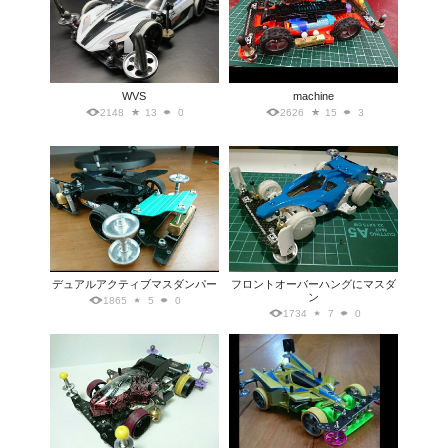
WVS
machine
2148
13
0
2626
15
3
デュアルアクティブマスダンパー
フロントオーバーハングにマスダ
ン
1865
5
0
1734
7
0