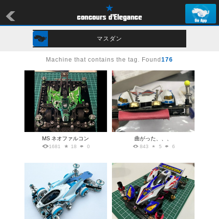
マスダン
Machine that contains the tag. Found
176
MS ネオファルコン
曲がった、、、
1681
18
0
843
5
6