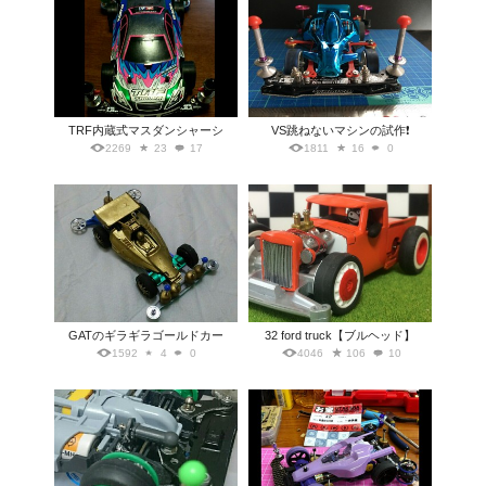
TRF内蔵式マスダンシャーシ
VS跳ねないマシンの試作❗️
2269
23
17
1811
16
0
GATのギラギラゴールドカー
32 ford truck【ブルヘッド】
1592
4
0
4046
106
10