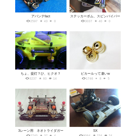
アバンテfact
ステッカーボム、スピンバイパー
2597
43
0
3037
40
0
ちょ、提灯？ひ、ヒクオ？
ピカールって凄いw
3237
60
14
1746
8
5
3レーン用 ネオトライダガー
SX
2740
37
4
9064
234
24