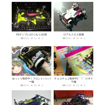
VSテンプレ(のつもり)仕様
ロアルドロス亜種
2062
11
5
2843
34
6
ゆっくり制作中！フロントバンパ
チョコチョコ制作中( ´ ▽ ` )ﾉタイ
ー編
ヤ編
3375
55
6
1748
29
8