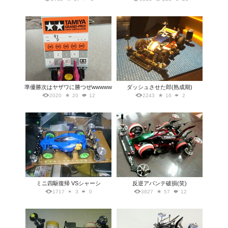
準優勝次はヤザワに勝つぜwwwww
ダッシュさせた郎(熟成期)
2020
20
12
2243
16
2
ミニ四駆復帰 VSシャーシ
反逆アバンテ破損(笑)
1717
3
0
3827
57
12