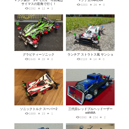
マシン製作 Sマ その1 今回俺は
マグナムTAREKA
サイマスの彩角で行く！
3283
26
0
2292
12
3
グラビティーソニック
ランチア ストラトス風 サンショ
2448
28
0
2118
14
0
ソニックトルク スーパー2
三代目レッドブルヘッドーザー
withMA
1889
23
1
3390
154
2