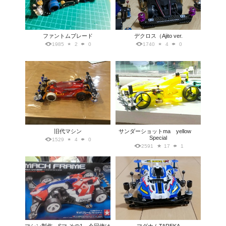
ファントムブレード
デクロス（Ajito ver.
1985
2
0
1740
4
0
旧代マシン
サンダーショットma yellow
Special
1529
4
0
2591
17
1