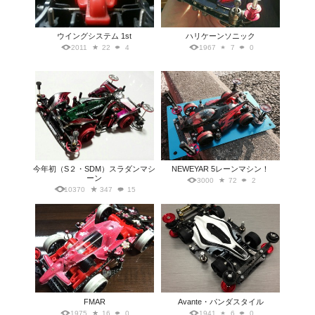
ウイングシステム 1st
ハリケーンソニック
2011
22
4
1967
7
0
今年初（S２・SDM）スラダンマシ
NEWEYAR 5レーンマシン！
ーン
3000
72
2
10370
347
15
FMAR
Avante・パンダスタイル
1975
16
0
1941
6
0