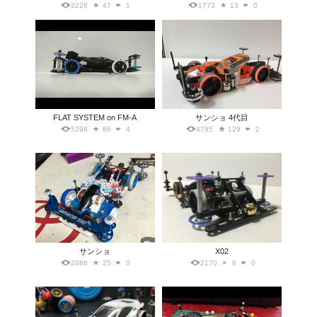
3228
47
1
1773
13
0
FLAT SYSTEM on FM-A
サンショ 4代目
5298
86
4
4795
129
2
サンショ
X02
2086
25
0
2170
6
0