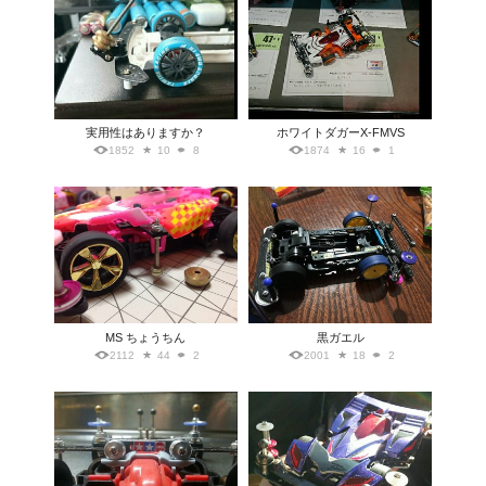
実用性はありますか？
ホワイトダガーX-FMVS
1852
10
8
1874
16
1
MS ちょうちん
黒ガエル
2112
44
2
2001
18
2