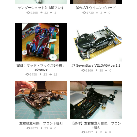
サンダーショットJr. MSフレキ
試作 AR ウイニングバード
2465
42
4
1730
3
0
完成！マッド・マックス5号機：
#7 SevenStars VELDAGA ver1.1
advance
2366
38
0
2458
23
12
左右独立可動 フロント提灯
【試作】左右独立可動型 フロン
ト提灯
2873
23
0
2457
11
0