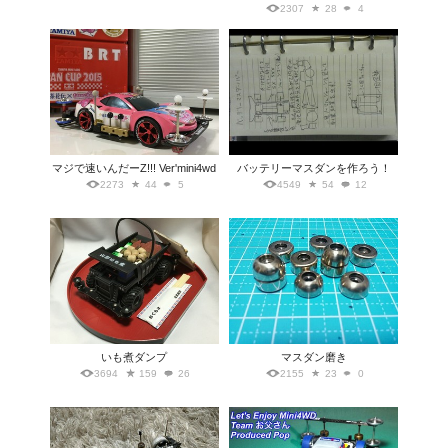
2307
28
4
マジで速いんだーZ!!! Ver'mini4wd
バッテリーマスダンを作ろう！
2273
44
5
4549
54
12
いも煮ダンプ
マスダン磨き
3694
159
26
2155
23
0