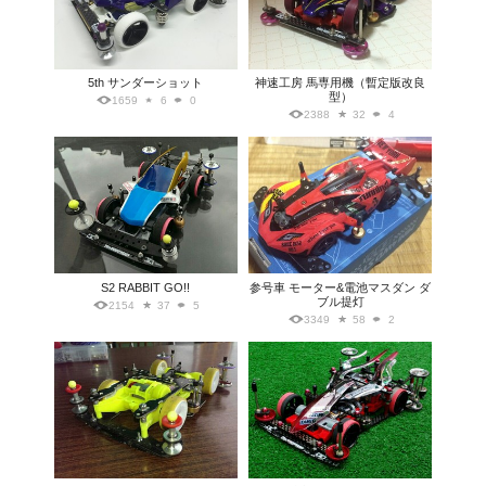
5th サンダーショット
神速工房 馬専用機（暫定版改良
型）
1659
6
0
2388
32
4
S2 RABBIT GO!!
参号車 モーター&電池マスダン ダ
ブル提灯
2154
37
5
3349
58
2