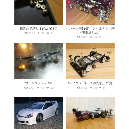
最近の流行り！(*´□`*)ｽｷ♡
リバースMS (仮) とりあえずボデ
ィ載せました！
2301
30
11
2325
34
7
ウイングシステム0
s2 ヒクヲ‼︎作ってみたψ(｀∇´)ψ
2907
48
13
3715
96
8