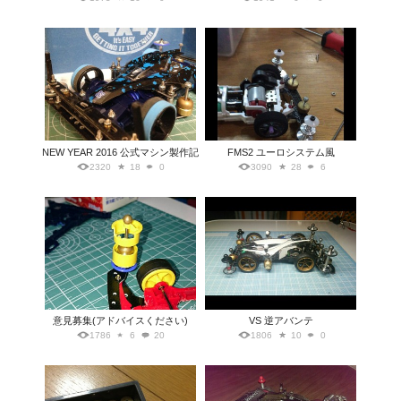
NEW YEAR 2016 公式マシン製作記
FMS2 ユーロシステム風
2320
18
0
3090
28
6
意見募集(アドバイスください)
VS 逆アバンテ
1786
6
20
1806
10
0