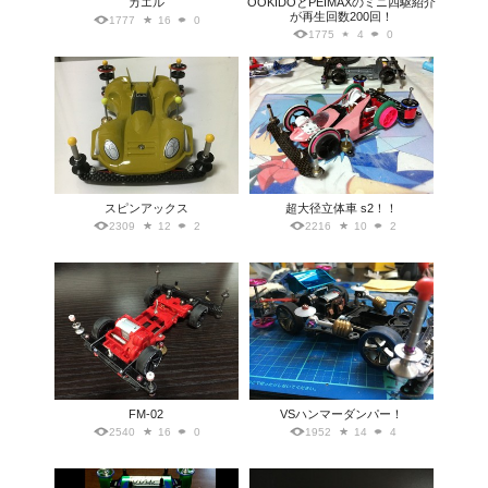
カエル
OOKIDOとPEIMAXのミニ四駆紹介
が再生回数200回！
1777
16
0
1775
4
0
スピンアックス
超大径立体車 s2！！
2309
12
2
2216
10
2
FM-02
VSハンマーダンパー！
2540
16
0
1952
14
4