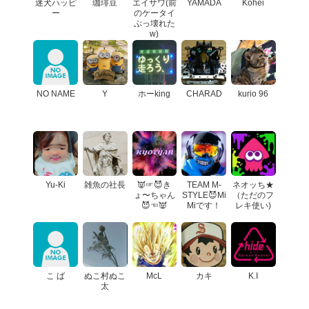
迷犬ハッピ
珈琲豆
エイサワ(前
YAMADA
Kohei
ー
のケータイ
ぶっ壊れた
w)
NO NAME
Y
ホーking
CHARAD
kurio 96
Yu-Ki
雑魚の社長
👿☞😈き
TEAM M-
ネオッち★
ょ〜ちゃん
STYLE😈Mi
（ただのフ
😈☜👿
Miです！
レキ使い)
こ ば
ぬこ村ぬこ
McL
カキ
K.I
太