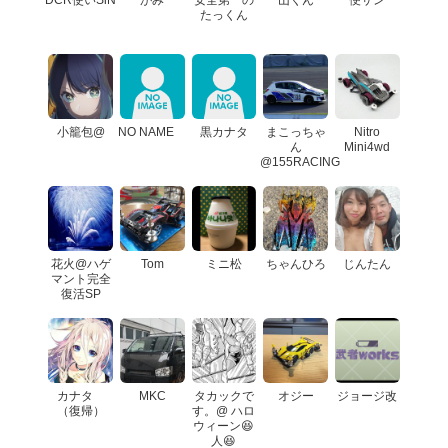
たっくん
小籠包@
NO NAME
黒カナタ
まこっちゃ
Nitro
ん
Mini4wd
@155RACING
花火@ハゲ
Tom
ミニ松
ちゃんひろ
じんたん
マント完全
復活SP
カナタ
MKC
タカックで
オジー
ジョージ改
（復帰）
す。@ ハロ
ウィーン😆
人😆