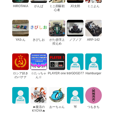
HIROTAKA
がんば
ミニ四駆初
JO太郎
ミニよん
心者
YAS-ん
きびしお
がた@浮上
ノブノブ
ARP-142
控えめ
ロシア好き
☆たっちゃ
PLAYER one
trdrGDGD77
Hamburger
のバナナ
ん☆
🔥復活の
おーちゃん
👋
つもきち
KYOYA🔥