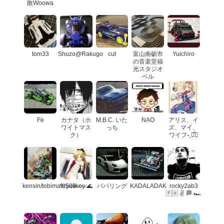
敗Woowa
tom33
Shuzo@Rakugo
cut
富山南砺市
Yuichiro
の音楽堂福
光スタジオ
ベル
Fe
カナタ（ホ
M.B.C. いた
NAO
アリス、イ
ワイトマス
っち
ズ、マイ、
ク）
ワイフ॰˳ཻ̊♡
kensin/tobimatu529
🎌y̷u̷k̷k̷e̷y̷ 🌊
パパリング
KADALADAK
rocky2ab3
🇵🇭 ✌️ 🏁 🏎️