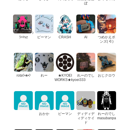
ぽ
ｼ
ﾗﾊﾏvz
ピーマン
CRASH
Al
つめかえポ
ンズ( ᐛ )
rotaʕ•ᴥ•ʔ
れー
★KYOEI
れーのでし
おじクロウ
WORKS★kyoei333
おかか
ピーマン
ディディデ
れーのでし
ィディケイ
masubanpa
ド