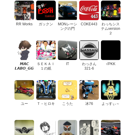
RR Works
ガックン
MONレーシ
COKE443
わっちシス
ングの門
テムversion
２
𝙈‌𝘼‌𝘾
ＳＥＫＡＩ
IT
わっさん
√PKK
𝙇‌𝘼‌𝘽‌𝙊_𝙂‌𝙂
１の紙
321-6
ユー
Ｔ－ヒロキ
こうた
冰76
よっすぃ～