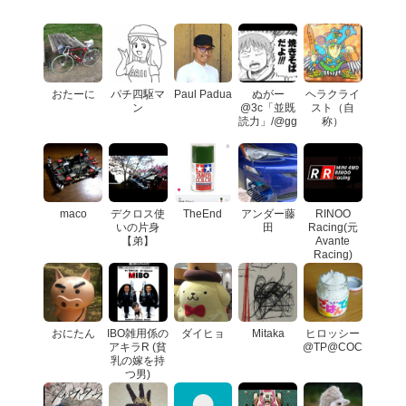
おたーに
パチ四駆マ
Paul Padua
ぬがー
ヘラクライ
ン
@3c「並既
スト（自
読力」/@gg
称）
maco
デクロス使
TheEnd
アンダー藤
RINOO
いの片身
田
Racing(元
【弟】
Avante
Racing)
おにたん
IBO雑用係の
ダイヒョ
Mitaka
ヒロッシー
アキラR (貧
@TP@COC
乳の嫁を持
つ男)