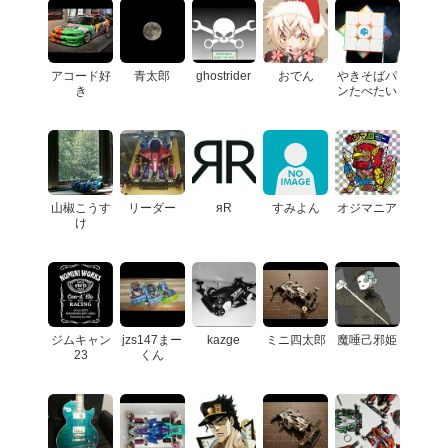
アコード好
青太郎
ghostrider
おでん
やきそばパ
き
ンたべたい
山椒こうす
リーダー
яR
すみよん
オジマニア
け
ジムキャン
jzs147まー
kazge
ミニ四太郎
魔唾己邪姫
23
くん