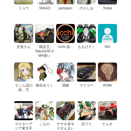
リョウ
TAKAO
yamajun
のりしお
Yudai
甘党さん
「既読王」
icchi @...
ももけろ！
NO
TakumiSP〆
MA使い
そこら辺の
相生ゆうこ
凛廻
マイコー
ROW
奴。弍
マスターア
こもの
ササキ@モ
旧ブリ
ケムオ
ジア東方不
ゲざんまい