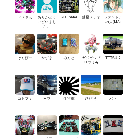
ドメさん
ありがとう
wla_peter
彗星メテオ
ファントム
ございまし
の人(MA)
た。
けんぼー
かずき
みんと
ガジガジブ
TETSU-2
リブリ★
コトブキ
M空
生将軍
ひび き
バネ