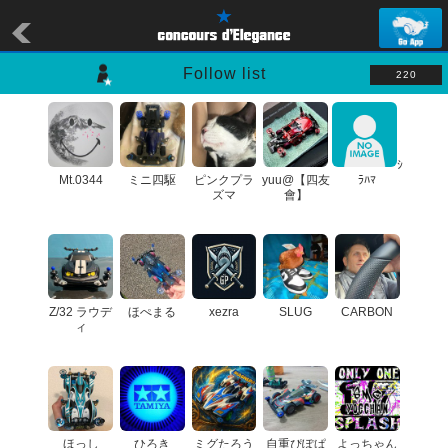
Follow list
220
ｼ
Mt.0344
ミニ四駆
ピンクプラ
yuu@【四友
ﾗﾊﾏ
ズマ
會】
Z/32 ラウデ
ほぺまる
xezra
SLUG
CARBON
ィ
ほっし
ひろき
ミグたろう
自重ぴぽぱ
よっちゃん