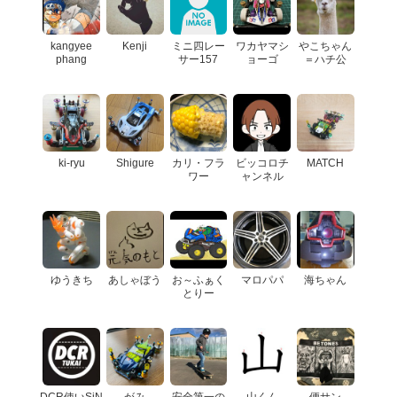
kangyee
Kenji
ミニ四レー
ワカヤマシ
やこちゃん
phang
サー157
ョーゴ
＝ハチ公
ki-ryu
Shigure
カリ・フラ
ビッコロチ
MATCH
ワー
ャンネル
ゆうきち
あしゃぼう
お～ふぁく
マロパパ
海ちゃん
とりー
DCR使いSiN
がみ
安全第一の
山くん
便サン