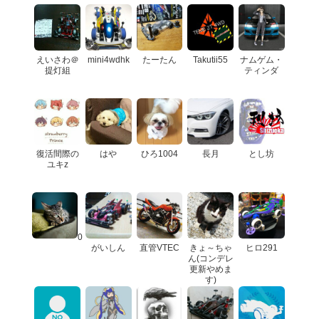
えいさわ＠
mini4wdhk
たーたん
Takutii55
ナムゲム・
提灯組
ティンダ
復活間際の
はや
ひろ1004
長月
とし坊
ユキz
0
がいしん
直管VTEC
きょ～ちゃ
ヒロ291
ん(コンデレ
更新やめま
す)