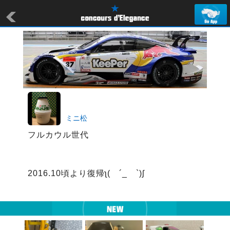
ミニ松
フルカウル世代

2016.10頃より復帰ʅ(　´_ゝ`)ʃ
