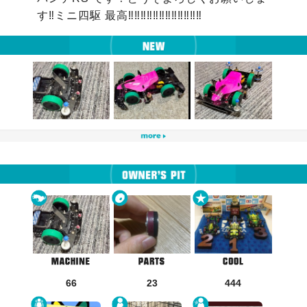
す‼ミニ四駆 最高‼‼‼‼‼‼‼‼‼‼‼‼
66
23
444