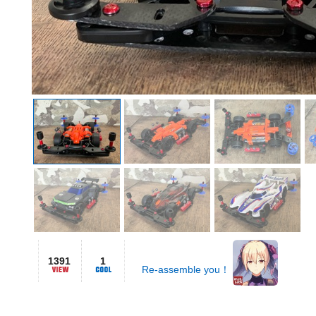
1391
1
Re-assemble you！