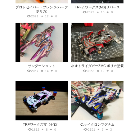
プロトセイバー・ブレンジ(ハーフ
TRF☆ワークス(MS)リバース
ポリカ)
2623
16
0
2091
12
0
サンダーショット
ネオトライダガーZMC ポリカ塗装
2057
14
0
3853
12
0
TRFワークス零（ゼロ）
C.サイクロンマグナム
1812
8
0
2151
7
3