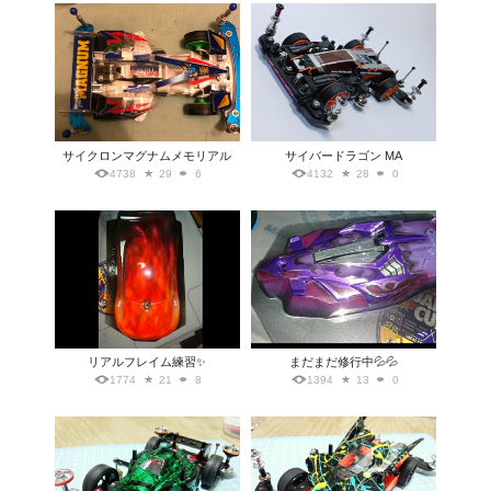
サイクロンマグナムメモリアル
サイバードラゴン MA
4738
29
6
4132
28
0
リアルフレイム練習✨
まだまだ修行中💦💦
1774
21
8
1394
13
0