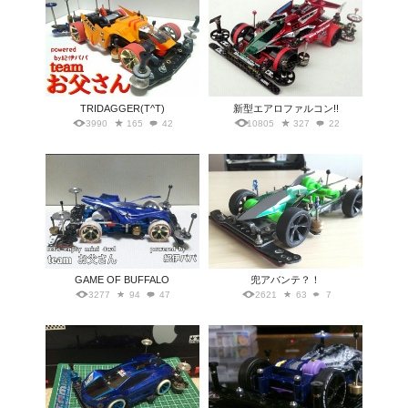
TRIDAGGER(T^T)
新型エアロファルコン!!
3990
165
42
10805
327
22
GAME OF BUFFALO
兜アバンテ？！
3277
94
47
2621
63
7