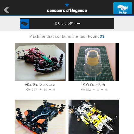
ポリカボディー
Machine that contains the tag. Found
33
VSエアロファルコン
初めてのポリカ
4547
84
0
852
1
0