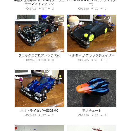
🔱堕天使🎼希⚓ヨハネ🔱イメージカ
BUCK BLADER （バックブレイダ
ラー🖌️メインマシン
ー）
2711
57
2
1855
10
0
ブラックエアロアバンテ X96
ベルダーガ ブラックチェイサー
2828
50
0
2285
48
0
ネオトライダガーS30ZMC
アスチュート
2477
47
2
1929
20
1