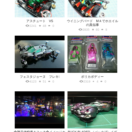
アスチュート VS
ウイニングバード MＡでホエイル
の真似事
2241
48
0
2835
60
8
フェスタジョーヌ フレキ❕
ポリカボディー
4123
51
0
2319
4
0