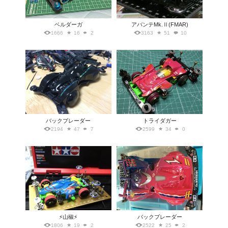
ベルダーガ
アバンテMk.Ⅱ(FMAR)
1666
16
2
3163
51
10
バックブレーダー
トライダガー
2194
47
7
2599
34
0
⚡️山椒⚡️
バックブレーダー
1806
19
2
2522
25
2