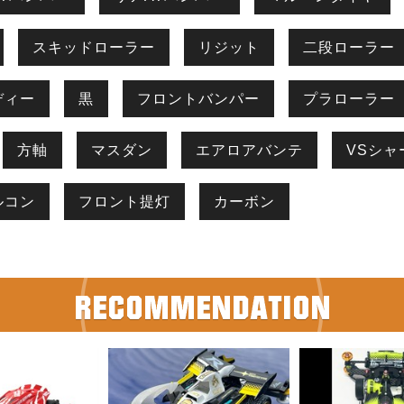
スキッドローラー
リジット
二段ローラー
ディー
黒
フロントバンパー
プラローラー
方軸
マスダン
エアロアバンテ
VSシャ
ルコン
フロント提灯
カーボン