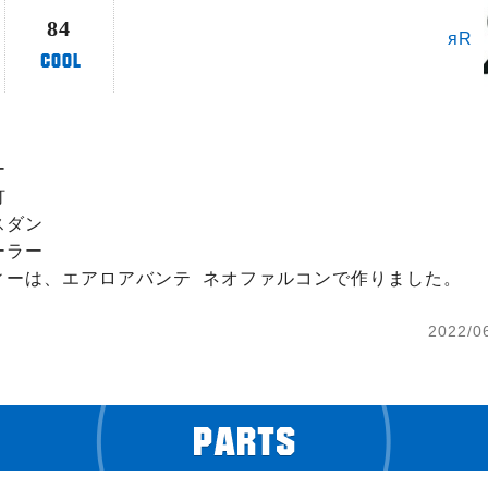
84
яR




ダン

ラー

ィーは、エアロアバンテ  ネオファルコンで作りました。
2022/0