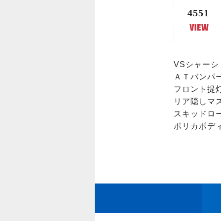
4551
VSシャーシ

ＡＴバンパー
フロント提灯
リア隠しマス
スキッドロー
ポリカボデ