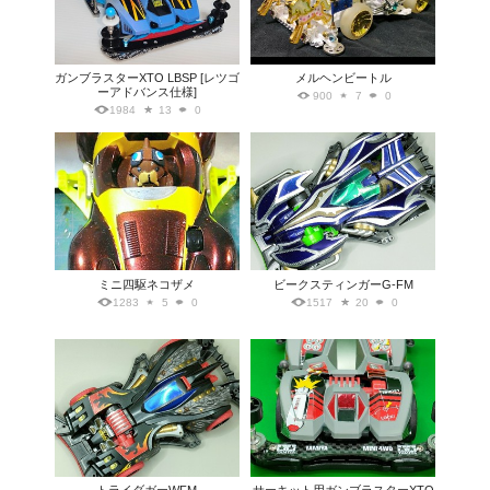
ガンブラスターXTO LBSP [レツゴ
メルヘンビートル
ーアドバンス仕様]
900
7
0
1984
13
0
ミニ四駆ネコザメ
ビークスティンガーG-FM
1283
5
0
1517
20
0