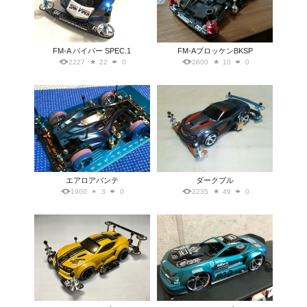
FM-A バイパー SPEC.1
FM-AブロッケンBKSP
2227
22
0
2600
10
0
エアロアバンテ
ダークブル
1900
3
0
2235
49
0