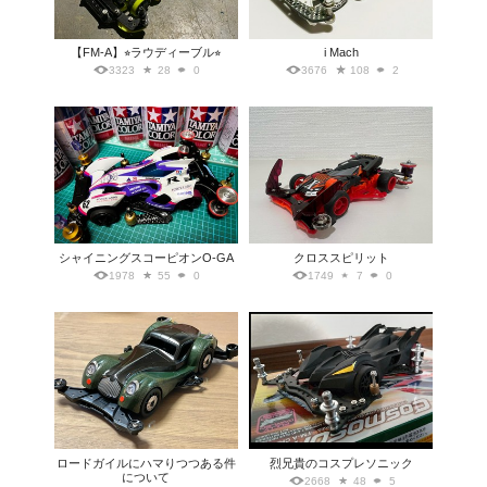
【FM-A】⭐︎ラウディーブル⭐︎
i Mach
3323
28
0
3676
108
2
シャイニングスコーピオンO-GA
クロススピリット
1978
55
0
1749
7
0
ロードガイルにハマりつつある件
烈兄貴のコスプレソニック
について
2668
48
5