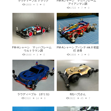
ラウディーブル ドラッグ
FM-Aシャーシ マッハフレーム
アイアンマン調
1808
5
0
1722
7
0
FM-Aシャーシ マッハフレーム
FM-Aシャーシ アバンテ mk.II 初提
ウルトラマン調
灯 赤青
1648
3
0
1908
3
0
ラウディーブル (ポリカ)
82(ハブ)さん
2310
14
6
2822
45
7