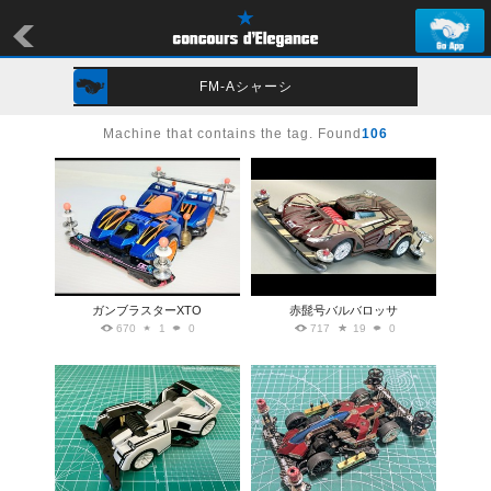
FM-Aシャーシ
Machine that contains the tag. Found
106
ガンブラスターXTO
赤髭号バルバロッサ
670
1
0
717
19
0