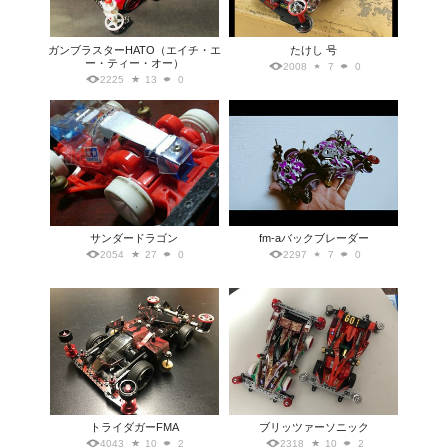
ガンブラスターHATO（エイチ・エ
たけし 号
ー・ティー・オー）
2008
7
0
2225
13
0
サンダードラゴン
fm-aバックブレーダー
2054
27
0
2297
7
0
トライダガーFMA
ブリッツァーソニック
4043
10
2
2318
10
2