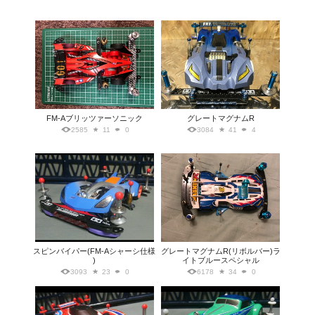
FM-Aブリッツァーソニック
グレートマグナムR
2585
11
0
3084
41
4
スピンバイパー(FM-Aシャーシ仕様
グレートマグナムR(リボルバー)ラ
)
イトブルースペシャル
3093
23
0
6178
34
0