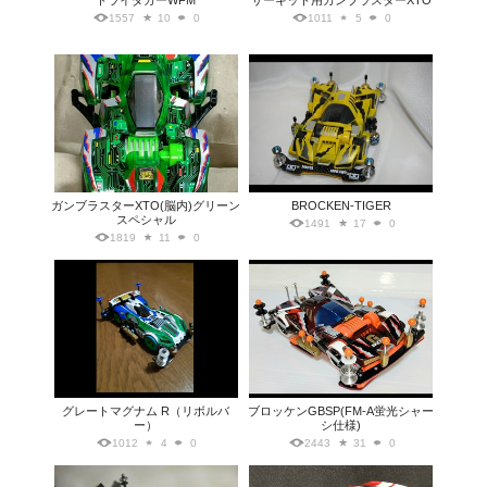
トライダガーWFM
サーキット用ガンブラスターXTO
1557
10
0
1011
5
0
ガンブラスターXTO(脳内)グリーン
BROCKEN-TIGER
スペシャル
1491
17
0
1819
11
0
グレートマグナム R（リボルバ
ブロッケンGBSP(FM-A蛍光シャー
ー）
シ仕様)
1012
4
0
2443
31
0