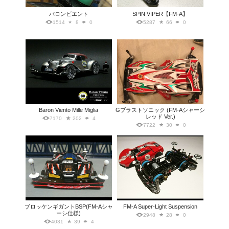
バロンビエント
SPIN VIPER【FM-A】
1514
8
0
5287
66
0
Baron Viento Mille Miglia
Gブラストソニック (FM-Aシャーシ
レッド Ver.)
7170
202
4
7722
30
0
ブロッケンギガントBSP(FM-Aシャ
FM-A Super-Light Suspension
ーシ仕様)
2948
28
0
4031
39
4