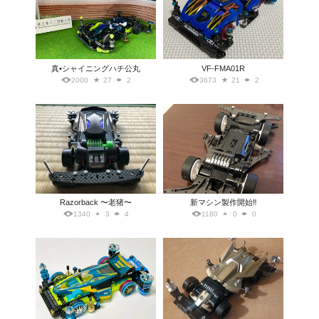
真•シャイニングハチ公丸
VF-FMA01R
2000
27
2
3673
21
2
Razorback 〜老猪〜
新マシン製作開始‼︎
1340
3
4
1180
0
0