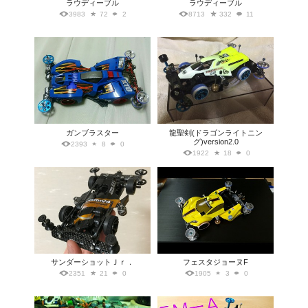
ラウディーブル
ラウディーブル
3983
72
2
8713
332
11
ガンブラスター
龍聖剣(ドラゴンライトニン
グ)version2.0
2393
8
0
1922
18
0
サンダーショットＪｒ．
フェスタジョーヌF
2351
21
0
1905
3
0