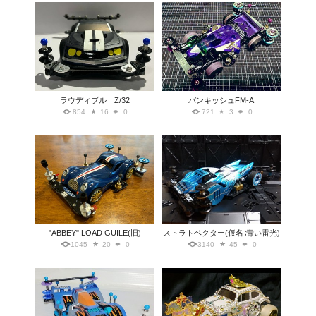
ラウディブル Z/32
バンキッシュFM-A
854
16
0
721
3
0
"ABBEY" LOAD GUILE(旧)
ストラトベクター(仮名∶青い雷光)
1045
20
0
3140
45
0