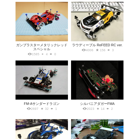
ガンブラスターメタリックレッド
ラウディーブル ReFEED RC ver.
スペシャル
4006
156
3
1585
4
0
FM-Aサンダードラゴン
シルバニアダガーFMA
2697
32
1
2023
14
2