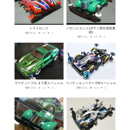
トライロング
バロンビエント(ボディ部分塗装素
組)
2644
18
0
2311
18
0
ラウディーブル キラ星スペシャル
リバティエンペラー FMスペシャル
1884
11
0
5292
164
0