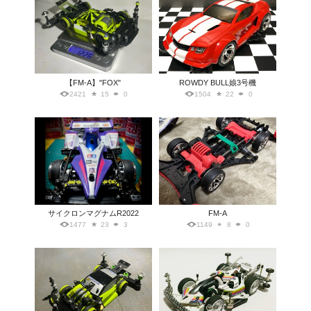
【FM-A】"FOX"
ROWDY BULL娘3号機
2421
15
0
1504
22
0
サイクロンマグナムR2022
FM-A
1477
23
3
1149
8
0