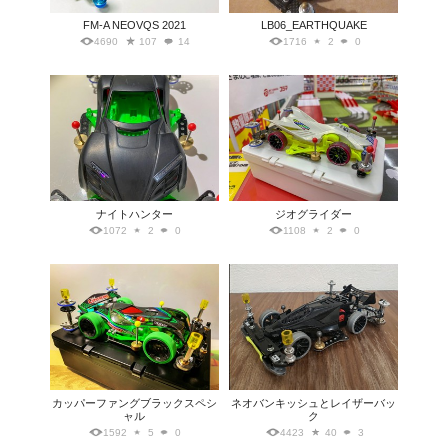
FM-A NEOVQS 2021
LB06_EARTHQUAKE
4690
107
14
1716
2
0
ナイトハンター
ジオグライダー
1072
2
0
1108
2
0
カッパーファングブラックスペシ
ネオバンキッシュとレイザーバッ
ャル
ク
1592
5
0
4423
40
3