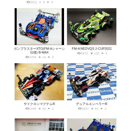
2011
6
3
ガンブラスターXTO(FM-Aシャーシ
FM-A NEOVQS J-CUP2021
仕様) B-MAX
5672
132
4
3760
14
0
サイクロンマグナムR
デュアルエンペラーR
2268
40
2
2837
61
2