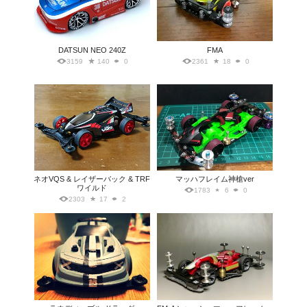
DATSUN NEO 240Z
FMA
3159
140
0
2361
18
0
ネオVQS & レイザーバック & TRF
マッハフレイム神槍ver
ワイルド
1783
6
0
2303
17
2