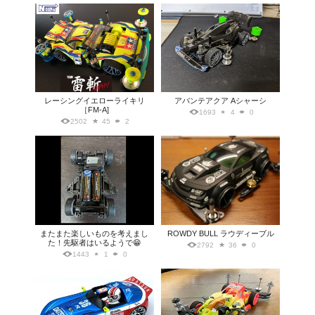
レーシングイエローライキリ
アバンテアクア Aシャーシ
［FM-A]
1693
4
0
2502
45
2
またまた楽しいものを考えまし
ROWDY BULL ラウディーブル
た！先駆者はいるようで😁
2792
36
0
1443
1
0