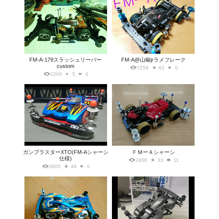
FM-A-179スラッシュリーパー
FM-A@山椒jrラメフレーク
custom
7259
62
0
2260
5
0
ガンブラスターXTO(FM-Aシャーシ
ＦＭーＡシャーシ
仕様)
2406
33
11
3905
48
0