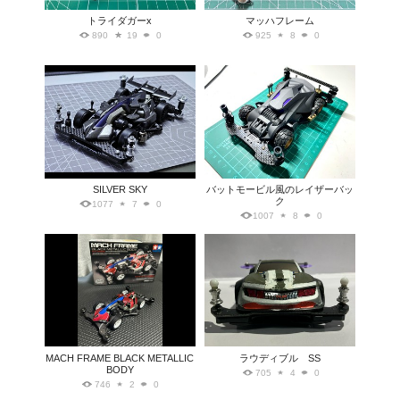
トライダガーx
マッハフレーム
890
19
0
925
8
0
SILVER SKY
バットモービル風のレイザーバッ
ク
1077
7
0
1007
8
0
MACH FRAME BLACK METALLIC
ラウディブル SS
BODY
705
4
0
746
2
0