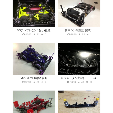
VSテンプレ(のつもり)仕様
新マシン製作記 完成！
2062
11
5
2970
34
1
VS公式用FD@四駆老
自作スラダン完成(・ェ・´=)9
3394
60
4
3063
41
12