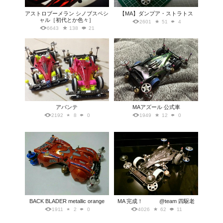
アストロブーメラン シノブスペシ
【MA】ダンプア・ストラトス
ャル［初代とか色々］
2601
51
4
6643
138
21
アバンテ
MAアズール 公式車
2192
8
0
1949
12
0
BACK BLADER metallic orange
MA 完成！ @team 四駆老
1911
2
0
4026
62
11