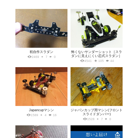
初自作スラダン
怖くないサンダーショット［スラ
ダンに見えにくい忍式スラダン］
2469
7
0
4541
105
44
Japancupマシン
ジャパンカップ用マシン(フロント
スライドダンパー)
1589
4
16
1528
7
0