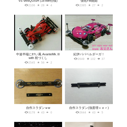
VS VANQUISH (16'Win仕様)
強化FM開始
2106
28
4
2395
27
2
中途半端にｶﾂい風 AvanteMk.Ⅲ
紀伊パパベルダーガ！
with 初づくし
2649
102
37
2545
56
2
自作スラダンｗw
自作スラダン(強度増ｖｅｒ)
3178
43
0
2644
43
5