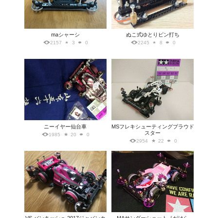
maシャーシ
ぬこ式ゆとりピン打ち
2157
3
0
2245
8
0
ニーイヤー仙台車
MSフレキシューティングプラウド
スター
1985
20
0
2954
22
0