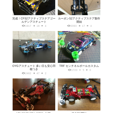
完成！CFS2アクティブステアゴー
カーボンS2アクティブステア製作
ルデンアスチュート
開始
1917
18
4
2093
17
4
OYGアスチュート 多い日も安心羽
TRF センチネルポールカスタム
根つき
1723
5
0
2462
47
2