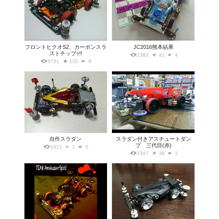
フロントヒクオS2、カーボンスラ
JC2016熊本結果
ストチップｯ!!
2383
41
4
5731
120
8
自作スラダン
スラダン付きアスチュートダン
プ 三代目(赤)
1421
2
0
2347
38
1