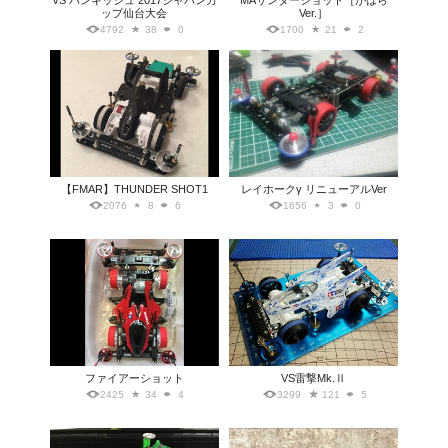
VS バンキッシュ 2017ジャパンカ
MAサンダーショット［がはら
ップ仙台大会
Ver.］
4792
38
0
1700
21
2
【FMAR】THUNDER SHOT1
レイホークγ リニューアルVer
2076
8
6
1656
3
0
ファイアーショット
VS雷撃Mk.Ⅱ
2425
34
4
3299
121
5