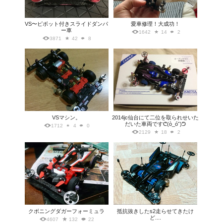
VS〜ピボット付きスライドダンパ
愛車修理！大成功！
ー車
1642
14
2
3871
42
8
VSマシン。
2014jc仙台にて二位を取られせいた
だいた車両ですᕦ(ò_óˇ)ᕤ
1712
4
0
2129
18
2
クボニングダガーフォーミュラ
抵抗抜きしたs2走らせてきたけ
ど....
4607
132
22