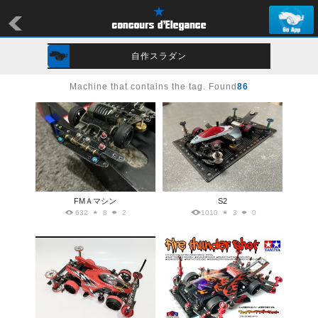
自作スラダン
Machine that contains the tag. Found
86
FMＡマシン
S2
632
8
2
1010
3
0