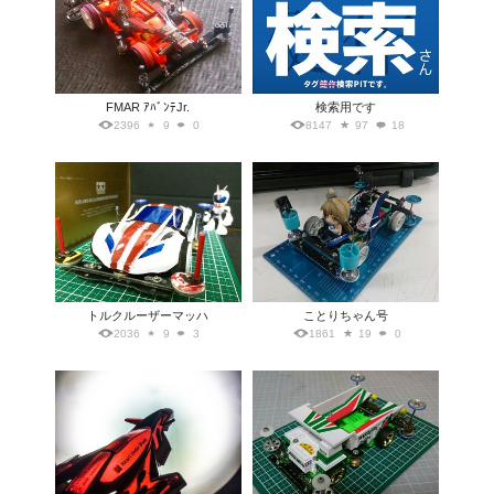
FMAR ｱﾊﾞﾝﾃJr.
検索用です
2396
9
0
8147
97
18
トルクルーザーマッハ
ことりちゃん号
2036
9
3
1861
19
0