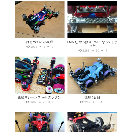
はじめてのVS完成
FMAR,,,やっぱりFMAになってしま
った
1903
3
0
2283
19
4
山椒マシーンズ with スラダン
復帰 1台目
2682
23
0
2202
6
0