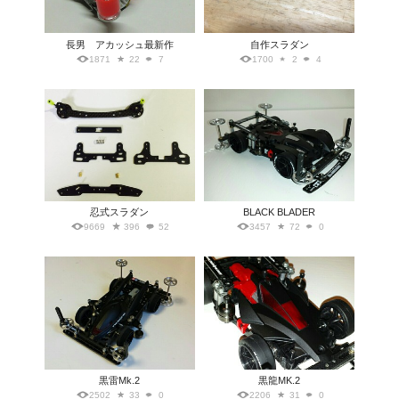
長男 アカッシュ最新作
自作スラダン
1871
22
7
1700
2
4
忍式スラダン
BLACK BLADER
9669
396
52
3457
72
0
黒雷Mk.2
黒龍MK.2
2502
33
0
2206
31
0