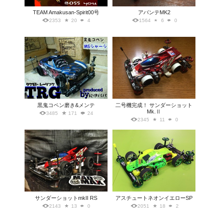
TEAM Amakusan-Spirit00号
アバンテMK2
2353
20
4
1564
6
0
黒鬼コペン磨き&メンテ
二号機完成！ サンダーショット
Mk.Ⅱ
3485
171
24
2345
11
0
サンダーショットmkII RS
アスチュートネオンイエローSP
2143
13
0
2051
18
2