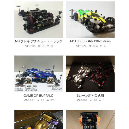
MS フレキ アスチュートトラック
FD HIDE_BORN1982.Edition
2606
20
0
5124
184
4
GAME OF BUFFALO
3レーン用と公式用
3281
94
47
2491
26
1