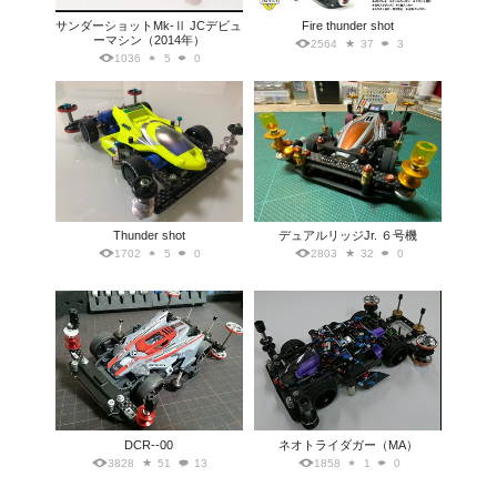
サンダーショットMk-Ⅱ JCデビュ
Fire thunder shot
ーマシン（2014年）
2564
37
3
1036
5
0
Thunder shot
デュアルリッジJr. ６号機
1702
5
0
2803
32
0
DCR--00
ネオトライダガー（MA）
3828
51
13
1858
1
0