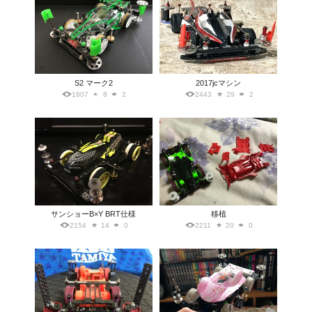
S2 マーク2
2017jcマシン
1807
8
2
2443
29
2
サンショーB×Y BRT仕様
移植
2154
14
0
2211
20
0