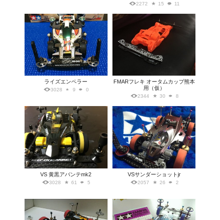
2272
15
11
ライズエンペラー
FMARフレキ オータムカップ熊本
用（仮）
3028
9
0
2344
30
8
VS 黄黒アバンテmk2
VSサンダーショットjr
3028
61
5
2057
26
2