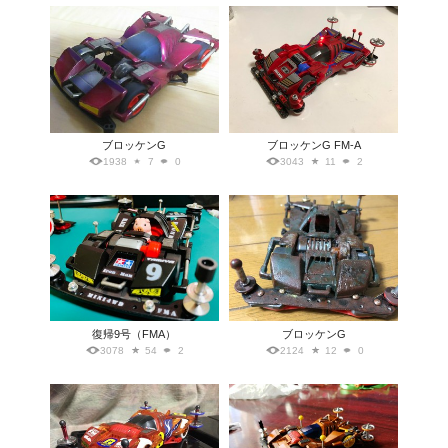
ブロッケンG
ブロッケンG FM-A
1938
7
0
3043
11
2
復帰9号（FMA）
ブロッケンG
3078
54
2
2124
12
0