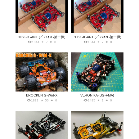
I'll B GIGANT (ﾌﾞﾛｯｹﾝG第一弾)
I'll B GIGANT (ﾌﾞﾛｯｹﾝG第一弾)
1344
7
0
1344
7
0
BROCKEN G-Wild-X
VERONIKA (BG-FMA)
1872
50
0
1485
1
0