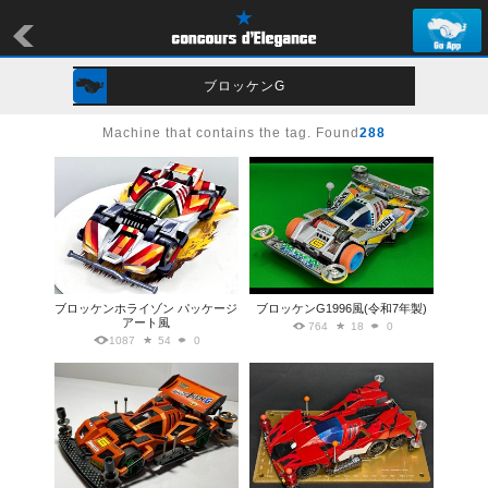
ブロッケンG
Machine that contains the tag. Found
288
ブロッケンホライゾン パッケージ
ブロッケンG1996風(令和7年製)
アート風
764
18
0
1087
54
0