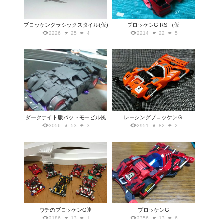
ブロッケンクラシックスタイル(仮)
ブロッケンG RS （仮
2226
25
4
2214
22
5
ダークナイト版バットモービル風
レーシングブロッケンＧ
3056
53
3
2951
82
2
ウチのブロッケンG達
ブロッケンG
2186
13
1
2356
13
6