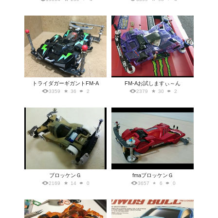
トライダガーギガントFM-A
FM-Aお試しますぃ～ん
3359
36
2
2379
30
2
ブロッケンＧ
fmaブロッケンＧ
2169
14
0
3657
6
0