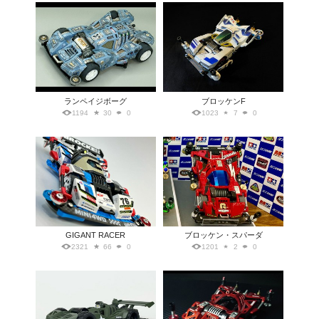
ランペイジボーグ
ブロッケンF
1194
30
0
1023
7
0
GIGANT RACER
ブロッケン・スパーダ
2321
66
0
1201
2
0