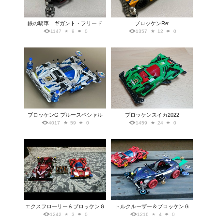
鉄の騎車 ギガント・フリード
ブロッケンRe:
1147
9
0
1357
12
0
ブロッケンG ブルースペシャル
ブロッケンスイカ2022
4017
59
0
1459
24
0
エクスフローリー＆ブロッケンＧ
トルクルーザー＆ブロッケンＧ
1242
3
0
1216
4
0