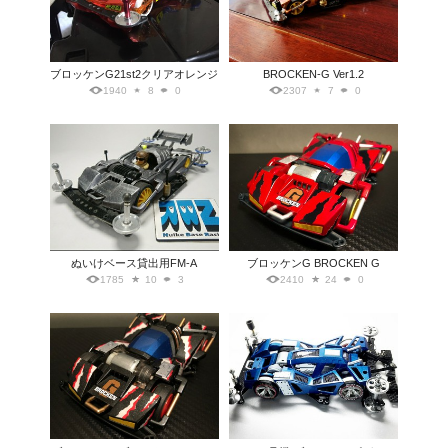
ブロッケンG21st2クリアオレンジ
BROCKEN-G Ver1.2
1940
8
0
2307
7
0
ぬいけベース貸出用FM-A
ブロッケンG BROCKEN G
1785
10
3
2410
24
0