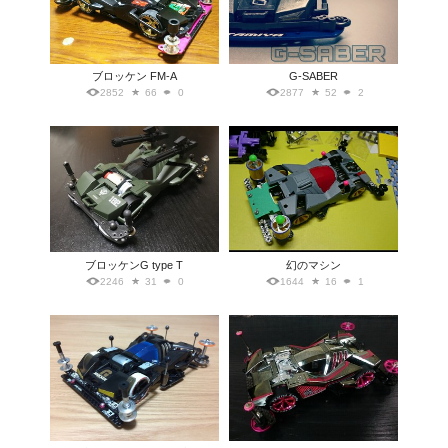
ブロッケン FM-A
G-SABER
2852
66
0
2877
52
2
ブロッケンG type T
幻のマシン
2246
31
0
1644
16
1