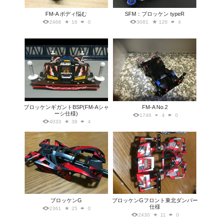
FM-A ボディ悩む
SFM：ブロッケン typeR
2468
16
0
3081
126
4
ブロッケンギガントBSP(FM-Aシャ
FM-A No.2
ーシ仕様)
1746
4
0
4033
39
4
ブロッケンG
ブロッケンGフロント東北ダンパー
仕様
2361
25
0
2430
11
0