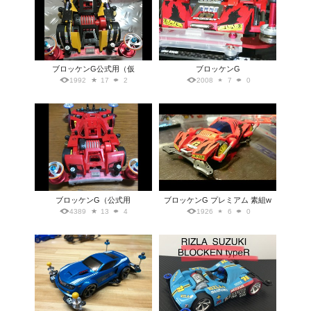
ブロッケンG公式用（仮
ブロッケンG
1992
17
2
2008
7
0
ブロッケンG（公式用
ブロッケンG プレミアム 素組w
4389
13
4
1926
6
0