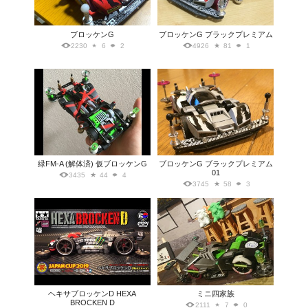
ブロッケンG
ブロッケンG ブラックプレミアム
2230
6
2
4926
81
1
緑FM-A (解体済) 仮ブロッケンG
ブロッケンG ブラックプレミアム
01
3435
44
4
3745
58
3
ヘキサブロッケンD HEXA
ミニ四家族
BROCKEN D
2111
7
0