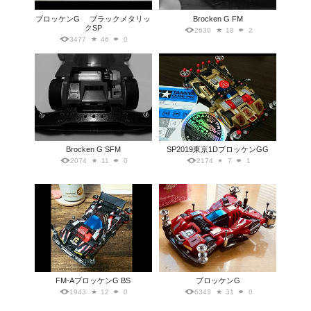
ブロッケンG ブラックメタリッ
Brocken G FM
クSP
2630
18
2
3477
46
0
Brocken G SFM
SP2019東京1DブロッケンGG
2074
11
0
2174
7
1
FM-AブロッケンG BS
ブロッケンG
1943
12
0
6343
31
0