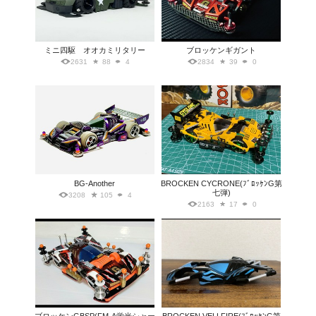
ミニ四駆 オオカミリタリー
ブロッケンギガント
2631
88
4
2834
39
0
BG-Another
BROCKEN CYCRONE(ﾌﾞﾛｯｹﾝG第
七弾)
3208
105
4
2163
17
0