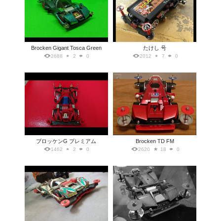
Brocken Gigant Tosca Green
たけし 号
2688
2
0
2012
7
0
ブロッケンG プレミアム
Brocken TD FM
1462
2
0
2620
18
0