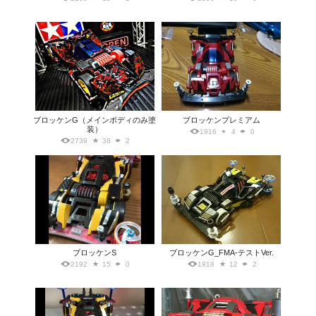
ブロッケンG（メインボディのみ塗
ブロッケンプレミアム
装）
1916
4
0
2739
38
2
ブロッケンS
ブロッケンG_FMA-テストVer.
2192
15
0
1918
12
2