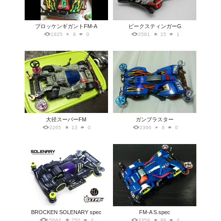
ブロッケンギガントFM-A
ビークスティンガーG
1825
8
0
2581
15
1
大径スーパーFM
ガンブラスター
2265
13
0
2396
8
0
BROCKEN SOLENARY spec
FM-A S.spec
15664
250
4
3359
98
4