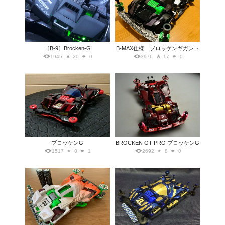
［B-9］Brocken-G
B-MAX仕様 ブロッケンギガント
1945
20
0
3976
17
0
ブロッケンG
BROCKEN GT-PRO ブロッケンG
1517
8
1
2692
8
0