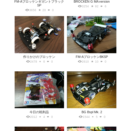
FM-Aブロッケンギガントブラック
BROCKEN G MA version
SP
3254
92
6
3656
20
0
作りかけのブロッケン
FM-AブロッケンBKSP
2478
6
0
2610
10
0
今日の戦利品
BG Bspl Mk. 2
2012
4
0
1544
5
0