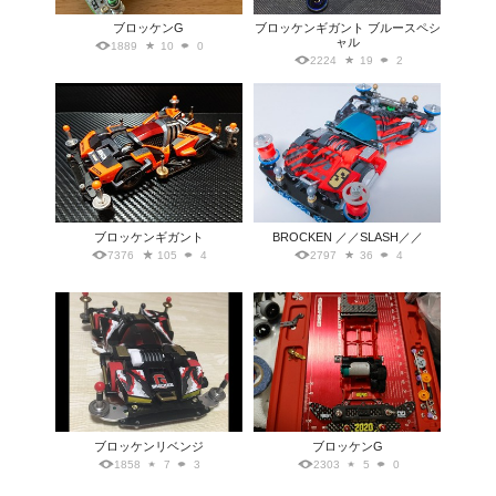
ブロッケンG
ブロッケンギガント ブルースペシ
ャル
1889
10
0
2224
19
2
ブロッケンギガント
BROCKEN ／／SLASH／／
7376
105
4
2797
36
4
ブロッケンリベンジ
ブロッケンG
1858
7
3
2303
5
0