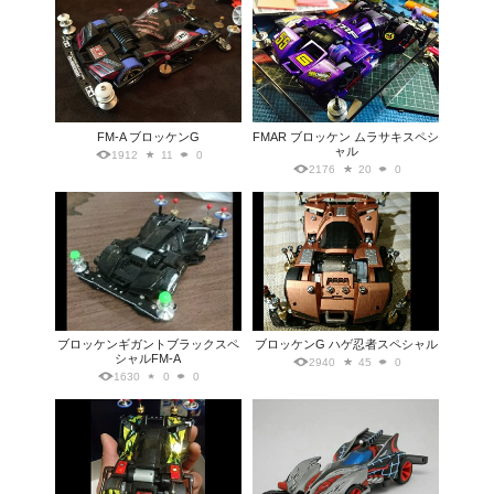
FM-A ブロッケンG
FMAR ブロッケン ムラサキスペシ
ャル
1912
11
0
2176
20
0
ブロッケンギガントブラックスペ
ブロッケンG ハゲ忍者スペシャル
シャルFM-A
2940
45
0
1630
0
0