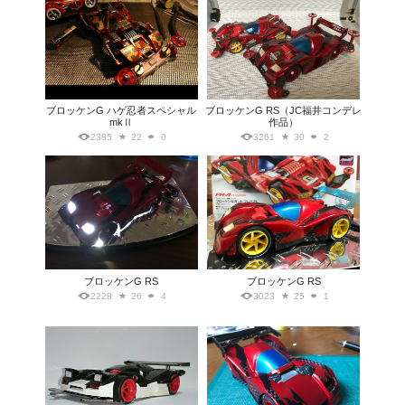
ブロッケンG ハゲ忍者スペシャル
ブロッケンG RS（JC福井コンデレ
mkⅡ
作品）
2385
22
0
3261
30
2
ブロッケンG RS
ブロッケンG RS
2228
26
4
3023
25
1