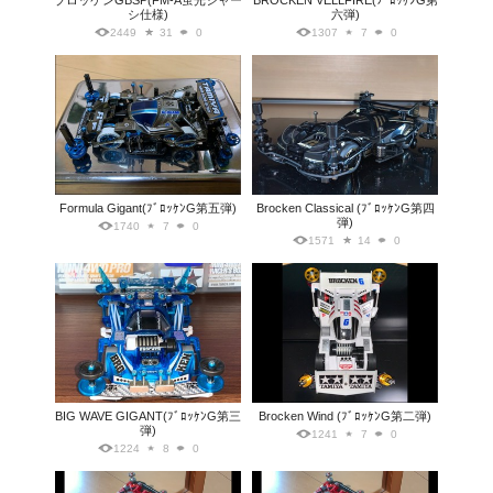
ブロッケンGBSP(FM-A蛍光シャー
BROCKEN VELLFIRE(ﾌﾞﾛｯｹﾝG第
シ仕様)
六弾)
2449
31
0
1307
7
0
Formula Gigant(ﾌﾞﾛｯｹﾝG第五弾)
Brocken Classical (ﾌﾞﾛｯｹﾝG第四
弾)
1740
7
0
1571
14
0
BIG WAVE GIGANT(ﾌﾞﾛｯｹﾝG第三
Brocken Wind (ﾌﾞﾛｯｹﾝG第二弾)
弾)
1241
7
0
1224
8
0