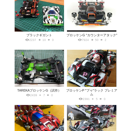
ブラックギガント
ブロッケンG “カウンターアタック”
2237
10
0
7924
50
2
TAREKAブロッケンG（試作）
ブロッケンP "ブゥ"ラック プレミア
ム
2439
7
0
2391
5
0