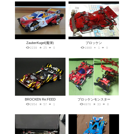
ZauberKugel(魔弾)
ブロッケン
2239
25
0
1999
1
0
BROCKEN Re:FEED
ブロッケンモンスター
2954
57
1
4976
33
8