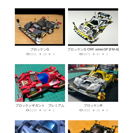
ブロッケンG
ブロッケンG ORF winterSP [FM-A]
2011
19
0
3070
97
2
ブロッケンギガント プレミアム
ブロッケンR
2125
10
2
1802
25
0