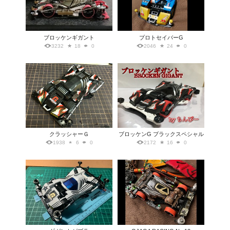
ブロッケンギガント
プロトセイバーG
3232
18
0
2046
24
0
クラッシャーＧ
ブロッケンG ブラックスペシャル
1938
6
0
2172
16
0