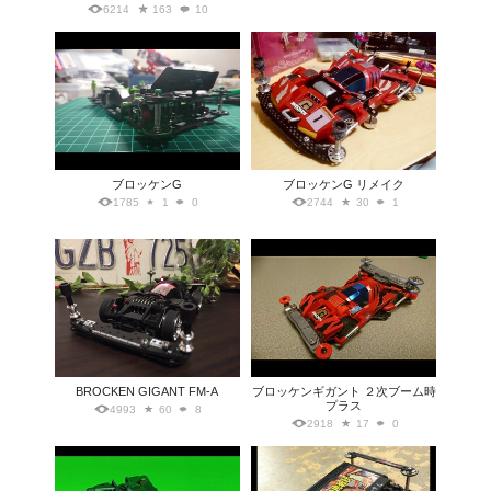
6214
163
10
ブロッケンG
ブロッケンG リメイク
1785
1
0
2744
30
1
BROCKEN GIGANT FM-A
ブロッケンギガント ２次ブーム時
プラス
4993
60
8
2918
17
0