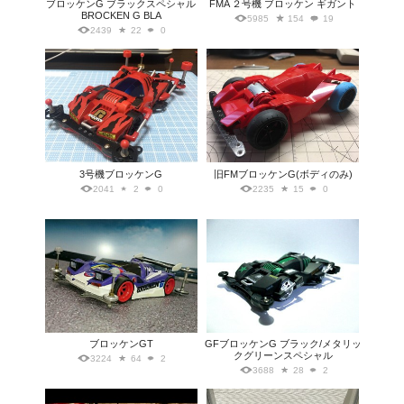
ブロッケンG ブラックスペシャル
FMA ２号機 ブロッケン ギガント
BROCKEN G BLA
5985
154
19
2439
22
0
3号機ブロッケンG
旧FMブロッケンG(ボディのみ)
2041
2
0
2235
15
0
ブロッケンGT
GFブロッケンG ブラック/メタリッ
クグリーンスペシャル
3224
64
2
3688
28
2