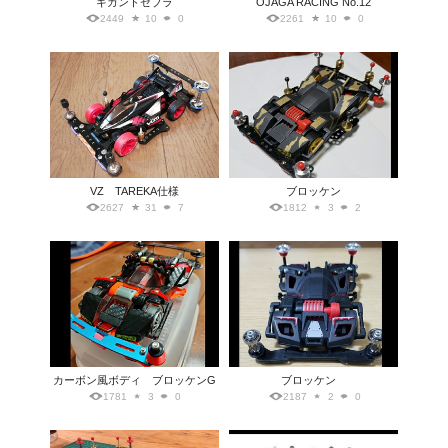
ギガントゼブラ
OJAGA RACING No.12
2449
10
0
2261
10
0
VZ TAREKA仕様
ブロッケン
2627
31
7
1812
3
2
カーボン風ボディ ブロッケンG
ブロッケン
1781
3
0
2187
2
0