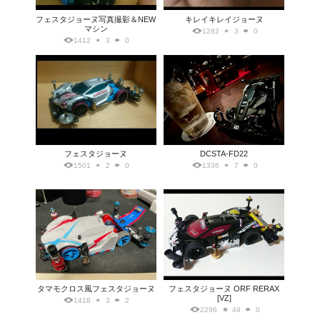
フェスタジョーヌ写真撮影＆NEW
キレイキレイジョーヌ
マシン
1282
3
0
1412
3
0
フェスタジョーヌ
DCSTA-FD22
1501
2
0
1336
7
0
タマモクロス風フェスタジョーヌ
フェスタジョーヌ ORF RERAX
[VZ]
1418
3
2
2296
49
0