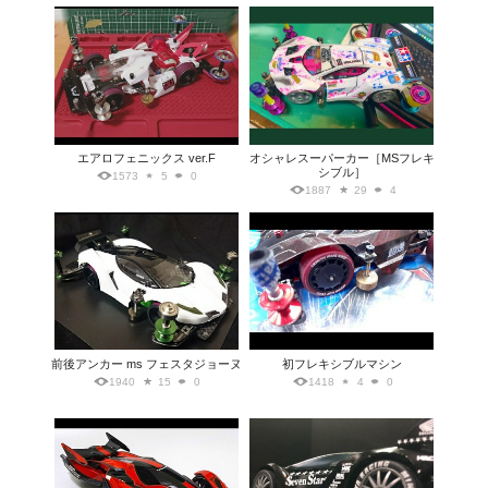
エアロフェニックス ver.F
オシャレスーパーカー［MSフレキ
シブル］
1573
5
0
1887
29
4
前後アンカー ms フェスタジョーヌ
初フレキシブルマシン
1940
15
0
1418
4
0