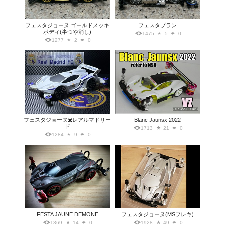
フェスタジョーヌ ゴールドメッキ
フェスタブラン
ボディ(半つや消し)
1475
5
0
1277
2
0
フェスタジョーヌ✖️レアルマドリー
Blanc Jaunsx 2022
ド
1713
21
0
1284
9
0
FESTA JAUNE DEMONE
フェスタジョーヌ(MSフレキ)
1369
14
0
1928
49
0