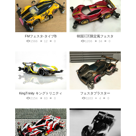
FMフェスタ-タイプB
韓国🇰🇷限定風フェスタ
1566
12
0
1206
34
0
KingTrinity キングトリニティ
フェスタブラスター
2154
63
0
1103
4
0