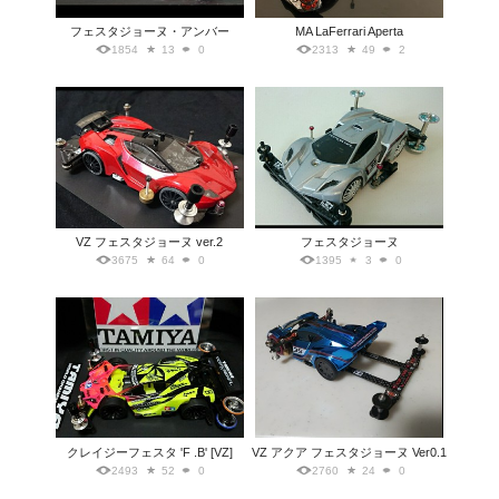
フェスタジョーヌ・アンバー
MA LaFerrari Aperta
1854
13
0
2313
49
2
VZ フェスタジョーヌ ver.2
フェスタジョーヌ
3675
64
0
1395
3
0
クレイジーフェスタ 'F .B' [VZ]
VZ アクア フェスタジョーヌ Ver0.1
2493
52
0
2760
24
0