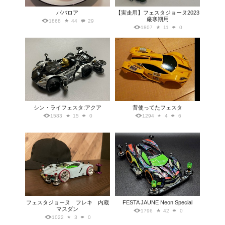
ババロア
【実走用】フェスタジョーヌ2023
厳寒期用
1868
44
29
1807
11
0
シン・ライフェスタ:アクア
昔使ってたフェスタ
1583
15
0
1294
4
6
フェスタジョーヌ フレキ 内蔵
FESTA JAUNE Neon Special
マスダン
1796
42
0
1022
3
0