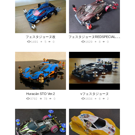
フェスタジョーヌ改
フェスタジョーヌREDSPECIAL､､､
1491
5
0
1629
8
0
Huracán STO Ver.2
νフェスタジョーヌ
3792
78
0
1634
6
2