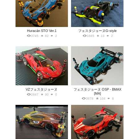
Huracán STO Ver.1
フェスタジョーヌG-style
3745
82
2
1665
13
2
VZフェスタジョーヌ
フェスタジョーヌ OSP - BMAX
[MA]
2847
90
0
3678
104
6