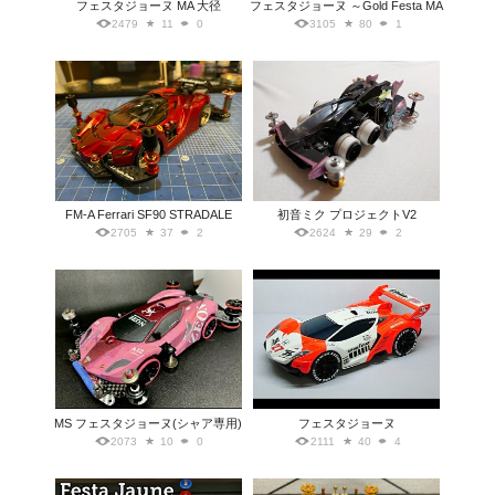
フェスタジョーヌ MA 大径
フェスタジョーヌ ～Gold Festa MA
2479
11
0
3105
80
1
FM-A Ferrari SF90 STRADALE
初音ミク プロジェクトV2
2705
37
2
2624
29
2
MS フェスタジョーヌ(シャア専用)
フェスタジョーヌ
2073
10
0
2111
40
4