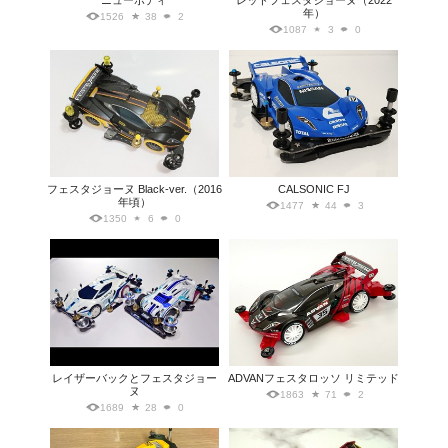
ニューボディ
レッドフェスタジョーヌ（2022
年）
1526
38
2
1087
3
0
フェスタジョーヌ Black-ver.（2016
CALSONIC FJ
年頃）
1477
44
3
1350
6
0
レイザーバックとフェスタジョー
ADVANフェスタロッソ リミテッド
ヌ
1863
71
2
1689
28
0