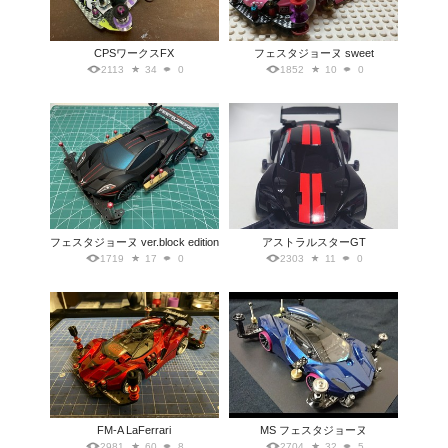
CPSワークスFX
フェスタジョーヌ sweet
2113
34
0
1852
10
0
フェスタジョーヌ ver.block edition
アストラルスターGT
1719
17
0
2303
11
0
FM-A LaFerrari
MS フェスタジョーヌ
2981
60
8
2704
32
5