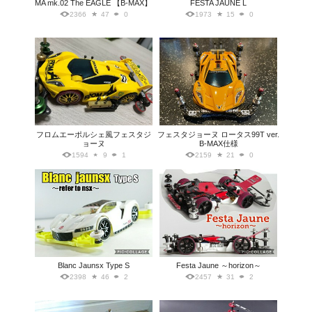
MA mk.02 The EAGLE 【B-MAX】
FESTA JAUNE L
2366
47
0
1973
15
0
フロムエーポルシェ風フェスタジ
フェスタジョーヌ ロータス99T ver.
ョーヌ
B-MAX仕様
1594
9
1
2159
21
0
Blanc Jaunsx Type S
Festa Jaune ～horizon～
2398
46
2
2457
31
2