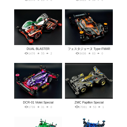
DUAL BLASTER
フェスタジョーヌ Type-FMAR
1476
55
2
3436
63
0
DCR-01 Violet Special
ZMC Papillon Special
1739
31
0
17081
53
1