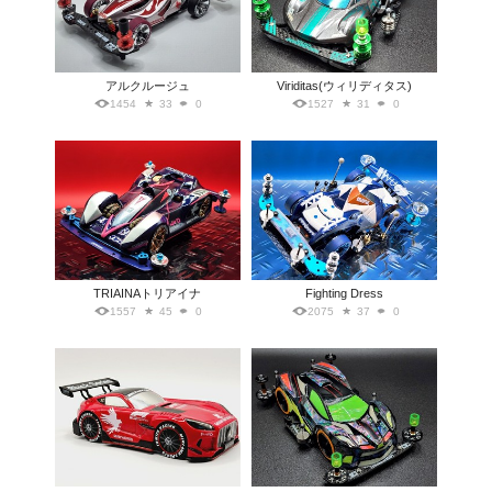
アルクルージュ
Viriditas(ウィリディタス)
1454
33
0
1527
31
0
TRIAINAトリアイナ
Fighting Dress
1557
45
0
2075
37
0