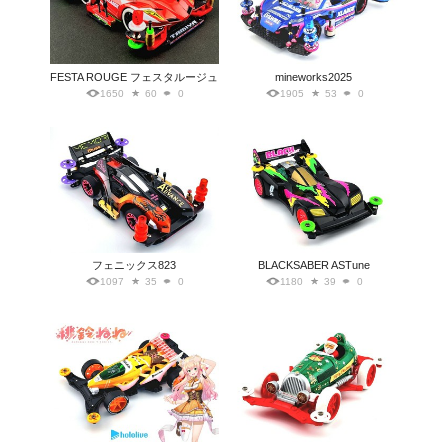
FESTA ROUGE フェスタルージュ
mineworks2025
1650
60
0
1905
53
0
フェニックス823
BLACKSABER ASTune
1097
35
0
1180
39
0