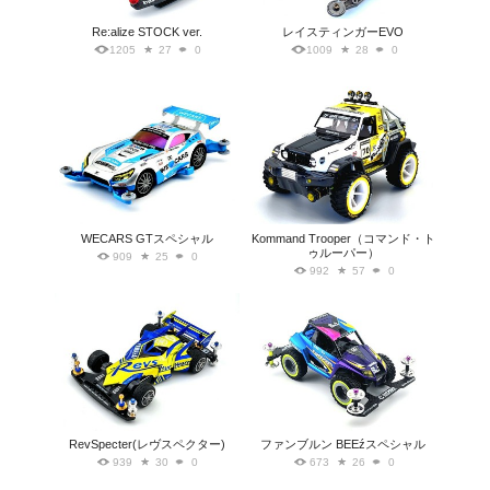
Re:alize STOCK ver.
レイスティンガーEVO
1205
27
0
1009
28
0
WECARS GTスペシャル
Kommand Trooper（コマンド・ト
ゥルーパー）
909
25
0
992
57
0
RevSpecter(レヴスペクター)
ファンブルン BEEźスペシャル
939
30
0
673
26
0