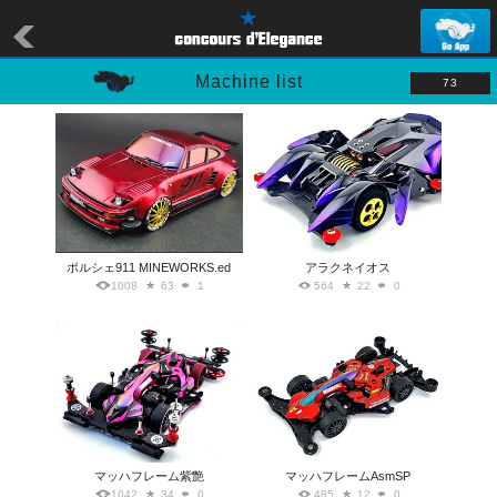
Machine list
73
ポルシェ911 MINEWORKS.ed
アラクネイオス
1008
63
1
564
22
0
マッハフレーム紫艶
マッハフレームAsmSP
1042
34
0
485
12
0