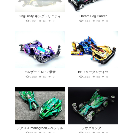
KingTrinity キングトリニティ
Dream Fog Career
2151
63
0
1641
68
0
アルザード NP-2 紫音
BSフリーダムナイツ
2159
59
0
1618
58
0
デクロス monogreenスペシャル
ジオグリンダー
1576
23
0
1413
39
0