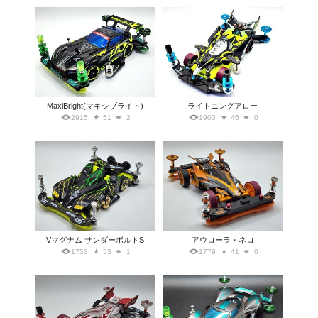
MaxiBright(マキシブライト)
ライトニングアロー
2915
51
2
1903
46
0
Vマグナム サンダーボルトS
アウローラ・ネロ
1753
53
1
1779
41
0