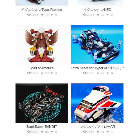
イグニシオンType-Rakuou
イグニシオンNEO
1945
79
0
2085
74
2
Spirit of America
Terra Scorcher TypeFM “リベルテ”
1586
53
4
2025
49
0
BlackSaber BANDIT
マシンバッファローAR
1979
58
0
1656
41
1