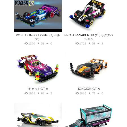
POSEIDON-XX Liberte（リベル
PROTOR-SABER JB ブラックスペ
テ）
シャル
1360
53
0
1752
58
3
キャットGT-A
IGNCION GT-A
1924
62
2
2646
72
0