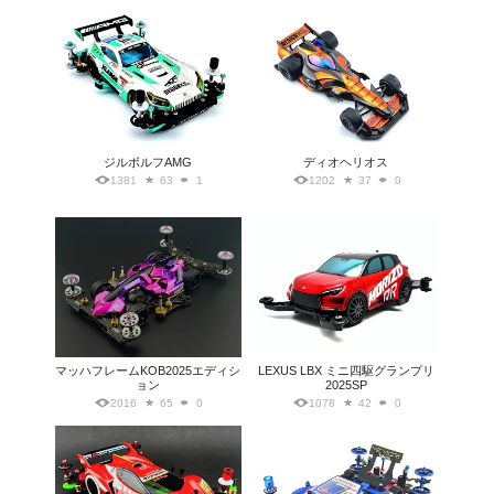
ジルボルフAMG
ディオヘリオス
1381
63
1
1202
37
0
マッハフレームKOB2025エディシ
LEXUS LBX ミニ四駆グランプリ
ョン
2025SP
2016
65
0
1078
42
0