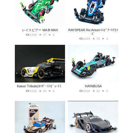
レイスピアー MA B-MAX
RAYSPEAR Re:Ariseﾚｲｽﾋﾟｱｰﾘｱﾗｲ
ｽﾞ
2453
27
0
2495
75
4
Kaiser Tribute(ｶｲｻﾞｰﾄﾘﾋﾞｭｰﾄ）
HAYABUSA
2162
84
2
2006
82
0