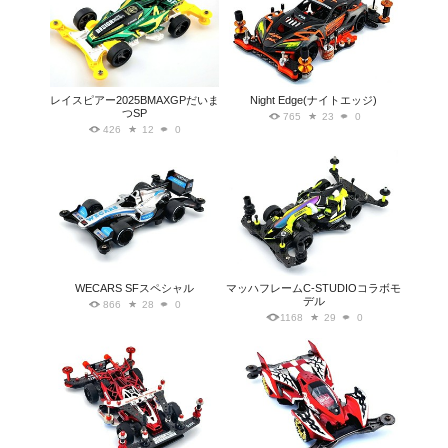
レイスピアー2025BMAXGPだいま
Night Edge(ナイトエッジ)
つSP
765
23
0
426
12
0
WECARS SFスペシャル
マッハフレームC-STUDIOコラボモ
デル
866
28
0
1168
29
0