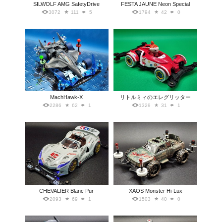
SILWOLF AMG SafetyDrive
FESTA JAUNE Neon Special
3072
111
5
1794
42
0
MachHawk-X
リトルミィのエレグリッター
2286
62
1
1329
31
1
CHEVALIER Blanc Pur
XAOS Monster Hi-Lux
2093
69
1
1503
40
0