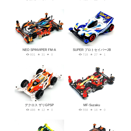
NEO SPINVIPER FM-A
SUPER プロトセイバーJB
931
31
0
718
27
1
デクロス ザリGPSP
MF-Suzaku
486
12
0
558
16
0