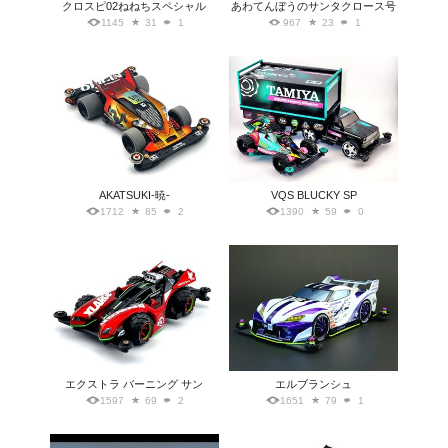
クロスピ02ねねちスペシャル
あわてんぼうのサンタクロース号
1145
31
1
967
23
1
AKATSUKI-暁-
VQS BLUCKY SP
1712
85
2
1390
59
0
エクストラ バーニング サン
エルブランシュ
1597
69
2
1651
79
1