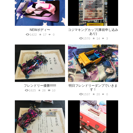
NEWボディ〜
コジマキングカップ(事前申し込み
あり)
1422
17
0
1570
14
3
フレンドリー優勝!!!!!!!
明日フレンドリーダンプでいきま
す！
1625
26
10
1537
20
0