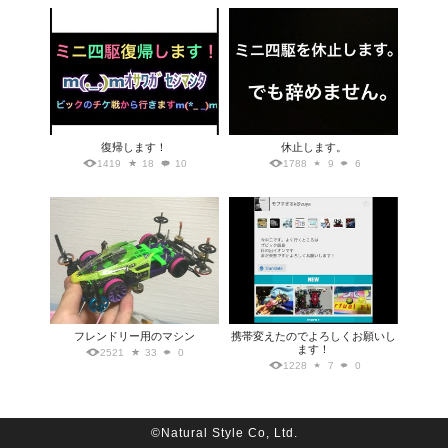
復帰します！
休止します。
1419
18
10
1788
9
6
フレンドリー用のマシン
携帯変えたのでよろしくお願いし
ます！
2521
33
0
1228
7
0
©Natural Style Co, Ltd.