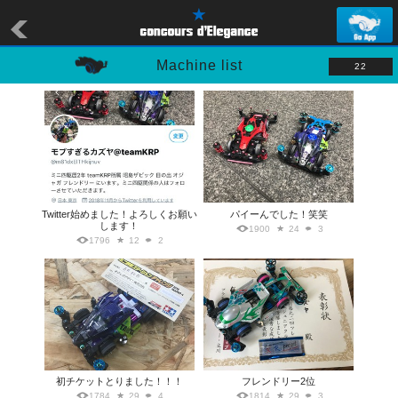
Machine list
22
Twitter始めました！よろしくお願い
パイーんでした！笑笑
します！
1900
24
3
1796
12
2
初チケットとりました！！！
フレンドリー2位
1784
29
4
1814
29
3