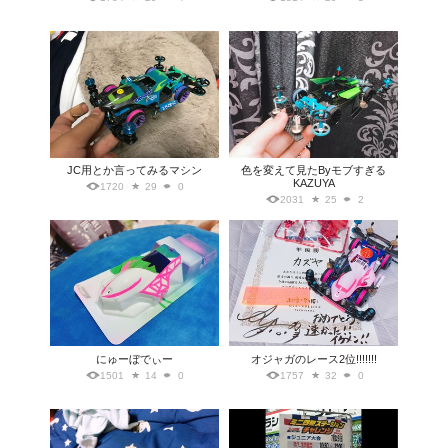
JC用とか言ってみるマシン
色を変えて見たByモブすぎる
KAZUYA
1720
29
0
2031
25
2
にゅーぼでぃー
オジャガのレース2位!!!!!!!
1501
14
0
1757
32
0