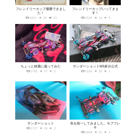
フレンドリーカップ優勝できまし
フレンドリーカップいってきま
た！
す！
1821
32
13
1528
12
5
ちょっと綺麗に撮ってみた
サンダーショットMS多分公式
1792
27
2
2193
35
1
サンダーショット
色を統一してみました。モブフレ
キ
1727
24
2
1949
31
2