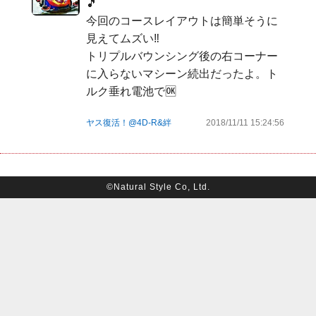
🎵

今回のコースレイアウトは簡単そうに
見えてムズい‼️

トリプルバウンシング後の右コーナー
に入らないマシーン続出だったよ。ト
ルク垂れ電池で🆗
ヤス復活！@4D-R&絆
2018/11/11 15:24:56
©Natural Style Co, Ltd.