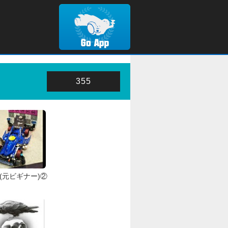
355
(元ビギナー)②