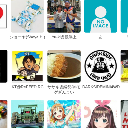
ショーヤ(Shoya H.)
Yu-ki@低浮上
あ
KT@ReFEED RC
ササキ@縁勢/㈱モ
DARKSIDEMINI4WD
ゲざんまい