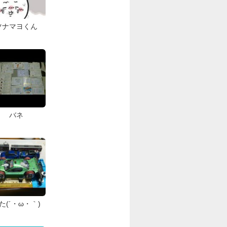
ツナマヨくん
バネ
た(´・ω・｀)