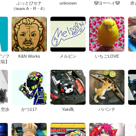
ぶっとびセナ
unknown
🤡ヨーヘイ🤡
赤
（team A・R・4）
ゲソフ
K&N Works
メルビン
いちごLOVE
複垢】
（空歩
かつ117
Yaki鳥
パパンテ