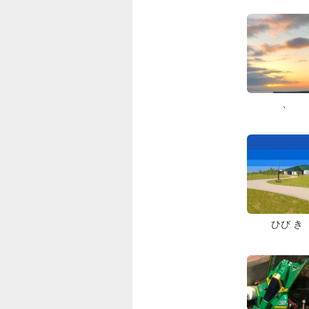
、
ひび き