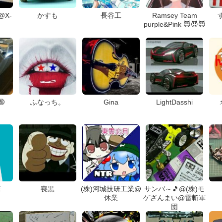
@X-
かすも
長谷工
Ramsey Team
purple&Pink 😈😈😈

ふなっち。
Gina
LightDasshi
E
喪黒
(株)河城技研工業@
サンバ～🎵@(株)モ
休業
ゲざんまい@雷斬軍
団