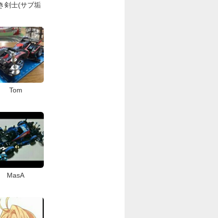
き剣士(サブ垢
Tom
MasA