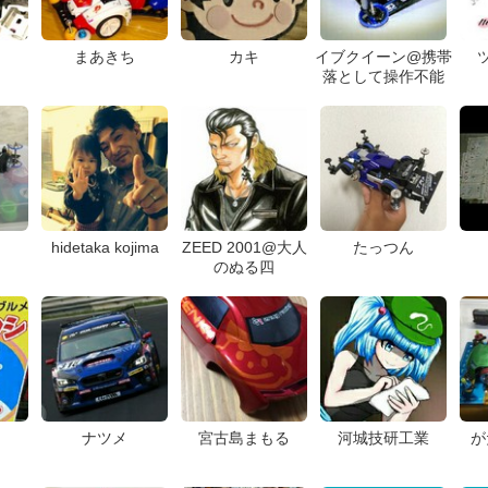
まあきち
カキ
イブクイーン@携帯
落として操作不能
hidetaka kojima
ZEED 2001@大人
たっつん
のぬる四
ナツメ
宮古島まもる
河城技研工業
が