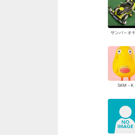
サンバ～オ
SKM－K