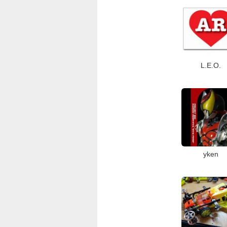
L.E.O.
yken