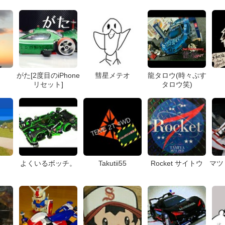
がた[2度目のiPhone
彗星メテオ
龍タロウ(時々ぷす
リセット]
タロウ笑)
よくいるボッチ。
Takutii55
Rocket サイトウ
マツ