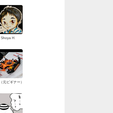
Shoya H.
（元ビギナー）