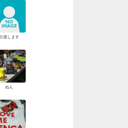
引退します
ぬん