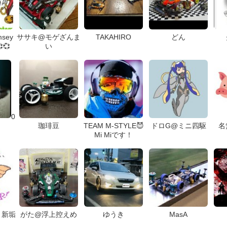
msey
ササキ@モゲざんま
TAKAHIRO
どん
💞
い
0
珈琲豆
TEAM M-STYLE😈
ドロG@ミニ四駆
名
Mi Miです！
 新垢
がた@浮上控えめ
ゆうき
MasA