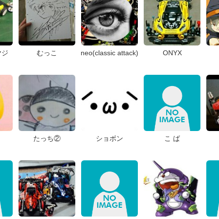
ヤジ
むっこ
neo(classic attack)
ONYX
たっち②
ショボン
こ ば