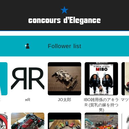
Follower list
E
яR
JO太郎
IBO雑用係のアキラ
マツ
R (貧乳の嫁を持つ
男)