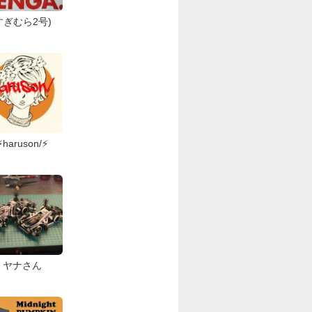
すぎむら2号)
⚡️haruson/⚡️
ヤナさん