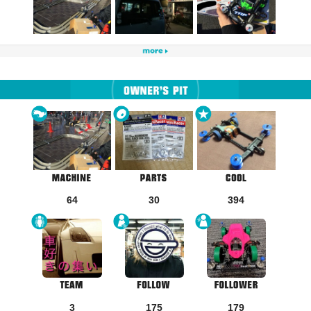
64
30
394
3
175
179