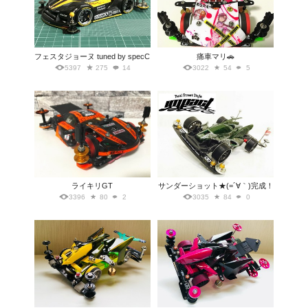
フェスタジョーヌ tuned by specC
痛車マリ🚗
5397
275
14
3022
54
5
ライキリGT
サンダーショット★(=´∀｀)完成！
3396
80
2
3035
84
0