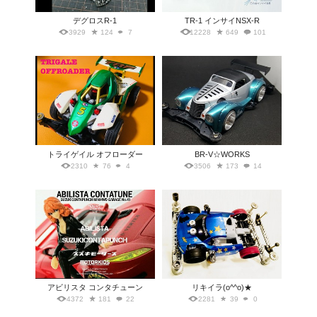
デグロスR-1
TR-1 インサイNSX-R
3929
124
7
12228
649
101
トライゲイル オフローダー
BR-V☆WORKS
2310
76
4
3506
173
14
アビリスタ コンタチューン
リキイラ(o^^o)★
4372
181
22
2281
39
0