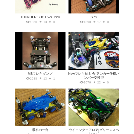
THUNDER SHOT ver. Pink
SPS
1860
13
0
1390
17
0
MSフレキダンプ
NewフレキＭＳ 金 アンカー仕様バ
ンパー交換型
2588
13
1
1676
22
0
最初の一台
ウイニングエアロア[グリーンスペ
シャル]