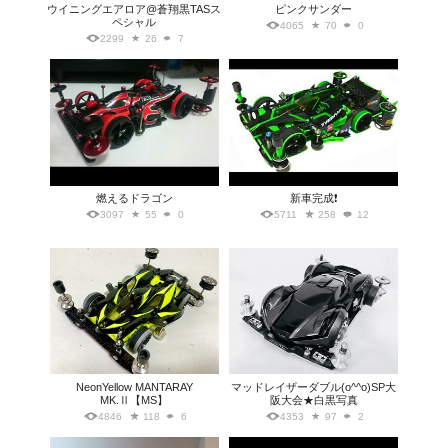
ウイニングエアロア@蒼翔黒TASス
ピンクサンダー
ペシャル
4065
70
0
2299
26
7
燃えるドラゴン
新車完成❗
3097
55
0
5711
258
12
NeonYellow MANTARAY
マッドレイザーダブル(o^^o)SP大
MK.Ⅱ【MS】
阪大会★白黒写真
4846
118
6
4353
97
2