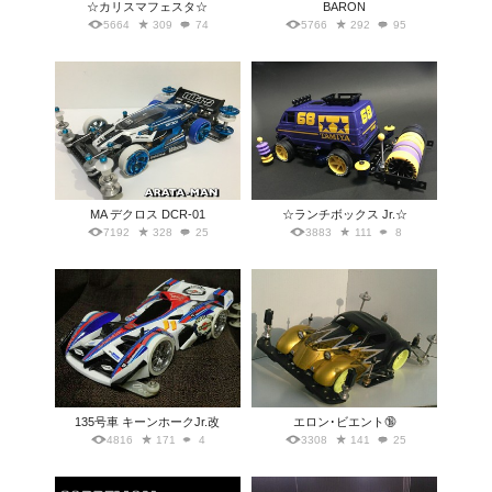
☆カリスマフェスタ☆
BARON
5664
309
74
5766
292
95
MA デクロス DCR-01
☆ランチボックス Jr.☆
7192
328
25
3883
111
8
135号車 キーンホークJr.改
エロン･ビエント🔞
4816
171
4
3308
141
25