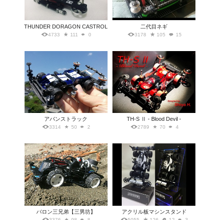
THUNDER DORAGON CASTROL
二代目ネギ
4733
111
0
3178
105
15
アバンストラック
TH-S Ⅱ - Blood Devil -
3314
50
2
2789
70
4
バロン三兄弟【三男坊】
アクリル板マシンスタンド
3376
98
8
5055
126
12
3