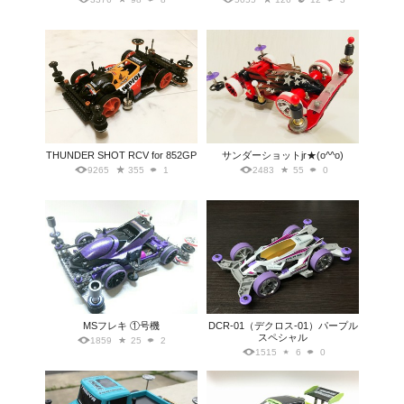
THUNDER SHOT RCV for 852GP
サンダーショットjr★(o^^o)
9265
355
1
2483
55
0
MSフレキ ①号機
DCR-01（デクロス-01）パープル
スペシャル
1859
25
2
1515
6
0