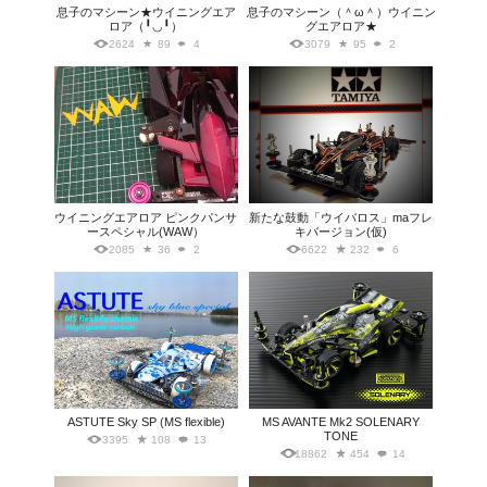
息子のマシーン★ウイニングエア
息子のマシーン（＾ω＾）ウイニン
ロア（╹◡╹）
グエアロア★
2624
89
4
3079
95
2
ウイニングエアロア ピンクパンサ
新たな鼓動「ウイバロス」maフレ
ースペシャル(WAW）
キバージョン(仮)
2085
36
2
6622
232
6
ASTUTE Sky SP (MS flexible)
MS AVANTE Mk2 SOLENARY
TONE
3395
108
13
18862
454
14