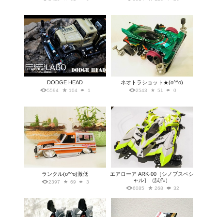
DODGE HEAD
ネオトラショット★(o^^o)
5594
104
1
2543
51
0
ランクル(o^^o)激低
エアローア ARK-00［シノブスペシ
ャル］（試作）
2397
69
3
6085
268
32