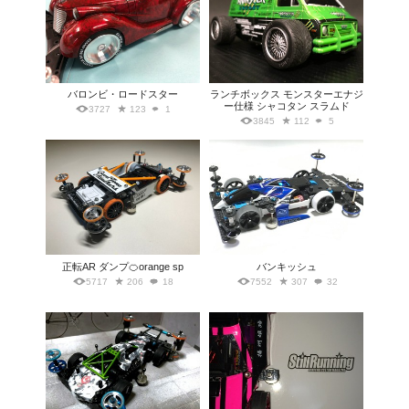
バロンビ・ロードスター
ランチボックス モンスターエナジ
ー仕様 シャコタン スラムド
3727
123
1
3845
112
5
正転AR ダンプ🍊orange sp
バンキッシュ
5717
206
18
7552
307
32