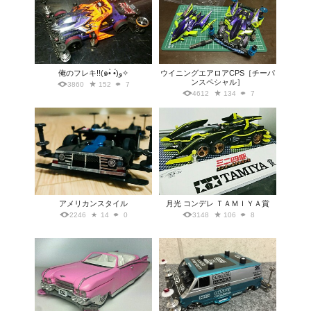
俺のフレキ!!(๑•̀ •́)و✧
ウイニングエアロアCPS［チーパ
ンスペシャル］
3860
152
7
4612
134
7
アメリカンスタイル
月光 コンデレ ＴＡＭＩＹＡ賞
2246
14
0
3148
106
8