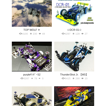
TOP WOLF ✈︎
☆DCR-01☆
4100
230
49
4297
128
27
purpleｻﾝﾀﾞｰS2
ThunderShot Jr. 【MS】
3267
78
0
6415
266
10