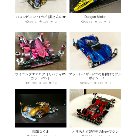
バロンビエント( ^ω^ )奥さんの★
Dangun Minion
2971
105
2
3163
90
1
ウイニングエアロア［リバティBS
マッドレイザー(o^^o)名付けてブル
カラーver2］
ーポイント！
2708
48
14
3676
149
7
陽気なくま
とりあえず製作中のNewマシン