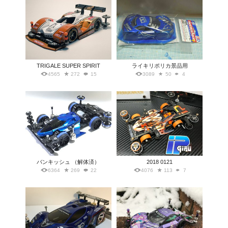
TRIGALE SUPER SPIRIT
ライキリポリカ景品用
4565
272
15
3089
50
4
バンキッシュ （解体済）
2018 0121
6364
269
22
4076
113
7