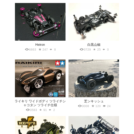
Heiron
白黒山椒
6863
247
8
3729
25
0
ライキリ ワイドボディ ツライチシ
芝ンキッシュ
ャコタン ツライチ仕様
3008
120
24
3583
91
2