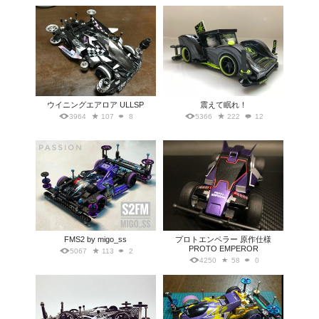
ウイニングエアロア ULLSP
震えて眠れ！
3964
107
8
5366
222
12
FMS2 by migo_ss
プロトエンペラー 原作仕様
PROTO EMPEROR
5067
113
2
4250
58
0