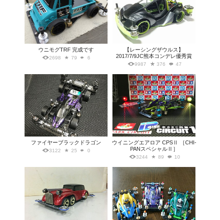
ウニモグTRF 完成です
【レーシングザウルス】
2017/7/9JC熊本コンデレ優秀賞
2698
79
6
9987
376
47
ファイヤーブラックドラゴン
ウイニングエアロア CPSⅡ ［CHI-
PANスペシャルⅡ］
3122
25
0
3244
89
10