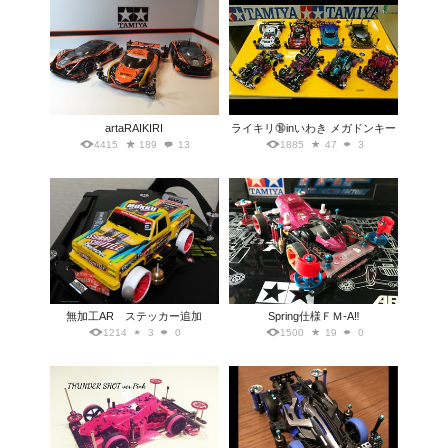
artaRAIKIRI
ライキリ🔞inいわき メガドンキー
4415
189
13
1885
47
3
無加工AR ステッカー追加
Spring仕様ＦＭ-A‼️
1214
3
0
1500
19
0