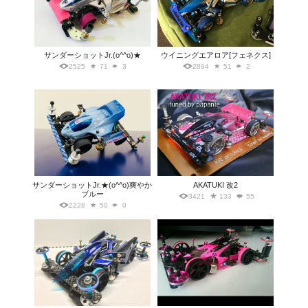
サンダーショットJr.(o^^o)★
ウイニングエアロア[フェネクス]
2525
71
3
2894
51
2
サンダーショットJr.★(o^^o)爽やか
AKATUKI 改2
ブルー
3421
133
55
2228
50
0