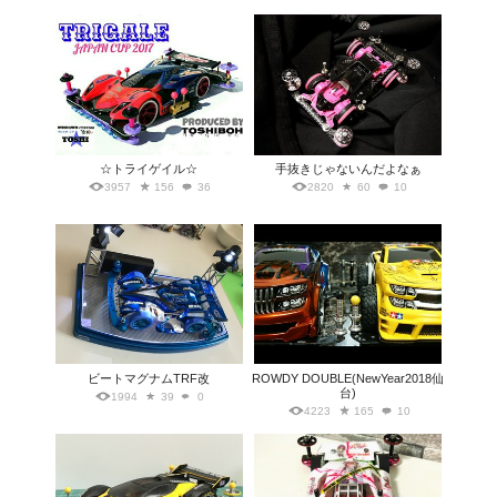
☆トライゲイル☆
手抜きじゃないんだよなぁ
3957
156
36
2820
60
10
ビートマグナムTRF改
ROWDY DOUBLE(NewYear2018仙
台)
1994
39
0
4223
165
10