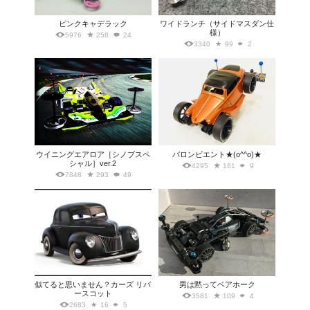
ピンクキャデラック
ワイドランチ（サイドマスダン仕
様）
5976
258
24
3340
99
2
ウイニングエアロア［シノブスペ
バロンビエント★(o^^o)★
シャル］ver.2
4295
161
9
7848
293
49
似てると思いません？カーズ リバ
男は黙ってベアホーク
ースコット
3581
109
4
2683
16
5