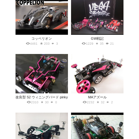
コッペリオン
GW戦記
4461
203
3
1229
35
21
改良型 S2 ウィニングバード pinky
MAアズール
2310
30
0
2232
32
2