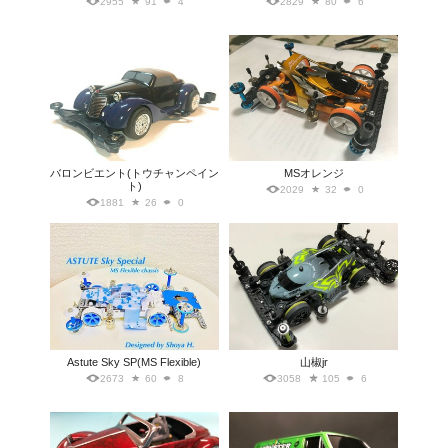
2955
91
4
2829
80
6
バロンビエント(トウチャンペイン
MSオレンジ
ト)
2029
32
0
1881
26
0
Astute Sky SP(MS Flexible)
山椒jr
2673
60
8
3058
105
6