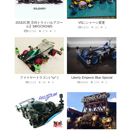
2018JC用【VSトライバルアズー
VSにシャーシ変更
ル】SiROCROWS
1934
33
2
10784
279
3
ファイヤードラゴン( ^ω^ )
Liberty Emperor Blue Special
2124
39
0
4689
154
2