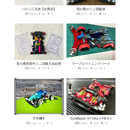
バロン三兄弟【次男坊】
我が家のミニ四駆達
2868
86
0
1872
22
18
富士教材新年ミニ四駆大会結果
マーブルウイニングバード
2488
40
4
1849
14
4
弐号機🤞
GunBlastor XT-Oka « FM-A »
1263
7
0
14984
364
22