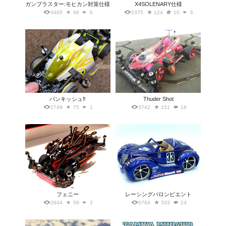
ガンブラスター:モヒカン対策仕様
X4SOLENARY仕様
3465
98
6
5375
124
10
6
バンキッシュ‼︎
Thuder Shot
2749
75
1
3742
151
18
フェニー
レーシングバロンビエント
2944
59
2
6764
333
24