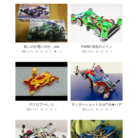
良いのか悪いのか…ww
FMAR 現在のメイン
1670
30
2
14
2986
46
4
デクロプー(-_-;)
サンダーショットJr.(o^^o)★ハデ
1793
37
2
2345
47
0