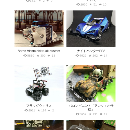
1417
2
0
2690
51
10
Baron Viento old truck custom
ナイトハンターPPS
5839
300
13
4622
202
14
フラッグウィリス
バロンビエント「アンツィオ仕
様」
2911
114
2
3652
131
17