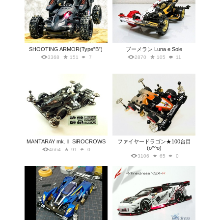
SHOOTING ARMOR(Type”B”)
ブーメラン Luna e Sole
3368
151
7
2870
105
11
MANTARAY mk.Ⅱ SiROCROWS
ファイヤードラゴン★100台目
(o^^o)
4664
91
0
3106
65
0