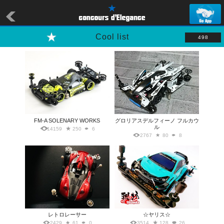
Cool list
498
FM-A SOLENARY WORKS
グロリアスデルフィーノ フルカウ
ル
14159
250
6
2767
80
8
レトロレーサー
☆ヤリス☆
2429
61
0
3514
128
26