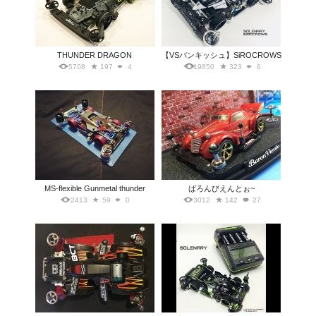
THUNDER DRAGON
【VSバンキッシュ】SiROCROWS
5708
197
4
19850
323
6
MS-flexible Gunmetal thunder
ばろんびえんとぉ~
2413
59
0
3012
142
27