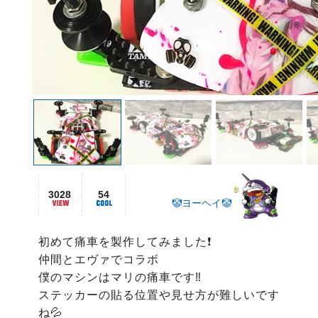
3028
54
🤡ヨーヘイ🤡
初めて痛車を製作してみました❗️

仲間とエヴァでコラボ

僕のマシンはマリの痛車です‼️

ステッカーの貼る位置や見せ方が難しいです
ね💦