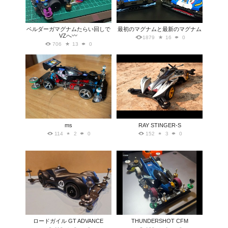
ベルダーガマグナムたらい回しで
最初のマグナムと最新のマグナム
VZへ〰️
1879
16
0
706
13
0
ms
RAY STINGER-S
114
2
0
152
3
0
ロードガイル GT ADVANCE
THUNDERSHOT CFM