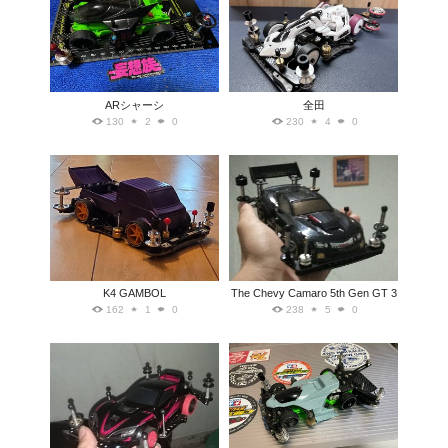
ARシャーシ
全田
130
2
0
230
4
0
K4 GAMBOL
The Chevy Camaro 5th Gen GT 3
162
1
0
238
5
0