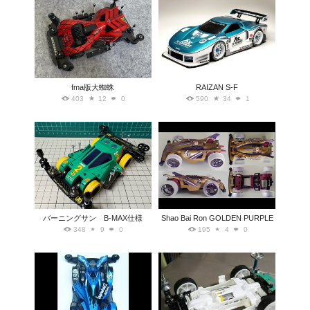
fma版大蜘蛛
RAIZAN S-F
403
12
0
590
34
1
バーニングサン B-MAX仕様
Shao Bai Ron GOLDEN PURPLE
348
9
0
195
4
0