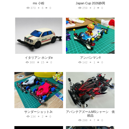
ms 小粉
Japan Cup 2026静岡
373
6
0
259
2
0
イタリアン ホンダe
アンパンマン‼️
300
15
0
142
1
0
サンダーショットJr.
アバンテアズールMSシャーシ 依
頼品
134
2
0
298
7
0