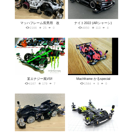
マッハフレーム長男用 改
ナイト2022 (ARシャーシ)
2166
25
0
4950
113
4
某エナジー風VS‼
Machframe かるspecial
4167
179
7
1584
8
0