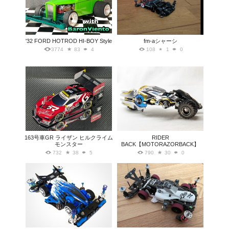
'32 FORD HOTROD HI-BOY Style
fm-aシャーシ
3774
83
4
108
1
0
163号車GR ライザン ヒルクライム
RIDER
モンスター
BACK【MOTORAZORBACK】
732
38
5
790
30
0