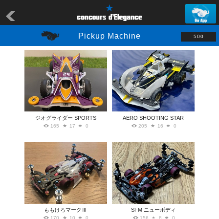
Pickup Machine
500
ジオグライダー SPORTS
AERO SHOOTING STAR
165
17
0
205
16
0
ももけろマークⅢ
SFM ニューボディ
170
10
0
156
8
0