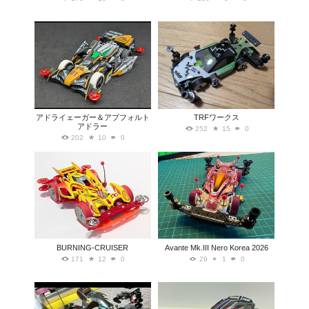
アドライェーガー＆アプフォルト
TRFワークス
アドラー
252
15
0
202
10
0
BURNING-CRUISER
Avante Mk.III Nero Korea 2026
171
12
0
29
1
0