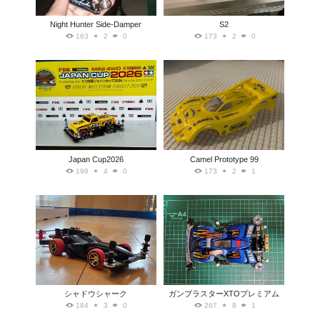
Night Hunter Side-Damper
S2
163
2
0
173
2
0
Japan Cup2026
Camel Prototype 99
198
4
0
173
2
1
シャドウシャーク
ガンブラスターXTOプレミアム
184
3
0
267
8
1