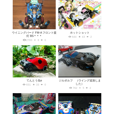
ウイニングバード FM-A フロント提
ホットショット
灯 BS＊＊＊
644
43
2
2783
8
0
てんとう虫e
ジルボルフ （ウイング追加しま
した）
631
33
0
762
5
2