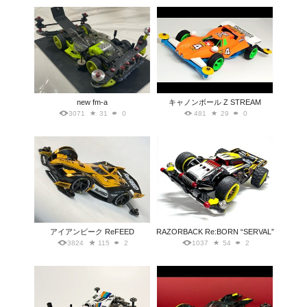
new fm-a
キャノンボール Z STREAM
3071
31
0
481
29
0
アイアンビーク ReFEED
RAZORBACK Re:BORN “SERVAL”
3824
115
2
1037
54
2