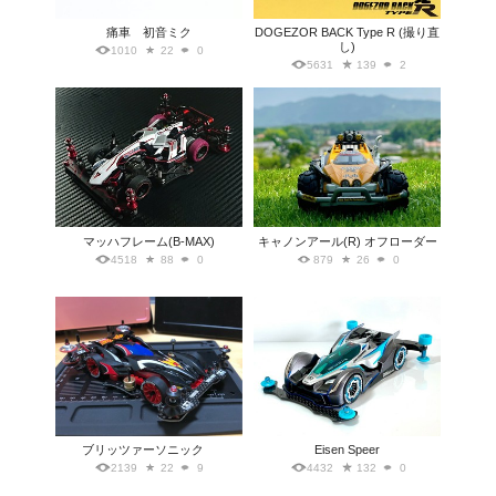
痛車 初音ミク
DOGEZOR BACK Type R (撮り直
し)
1010
22
0
5631
139
2
マッハフレーム(B-MAX)
キャノンアール(R) オフローダー
4518
88
0
879
26
0
ブリッツァーソニック
Eisen Speer
2139
22
9
4432
132
0