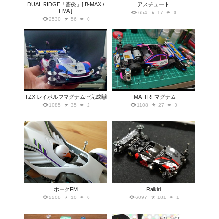
DUAL RIDGE「蒼炎」[ B-MAX /
アスチュート
FMA ]
654
17
0
2530
56
0
TZX レイボルフマグナム〰️完成🙌
FMA-TRFマグナム
1085
35
2
1108
27
0
ホークFM
Raikiri
2208
10
0
6097
181
1