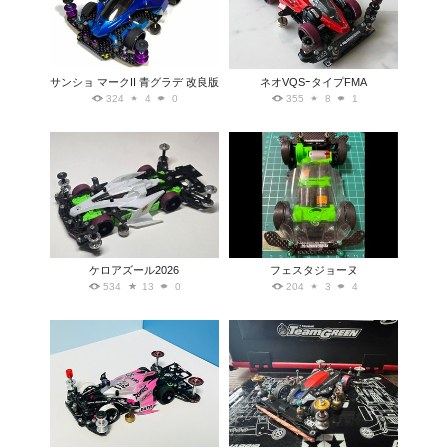
サンショ マークII 青グラデ 改良版
ネオVQSｰタイプFMA
324
4
0
355
8
1
ケロアズール2026
フェスタジョーヌ
534
13
0
204
3
4