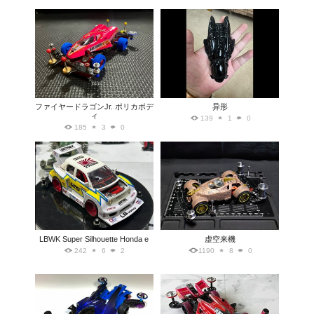
ファイヤードラゴンJr. ポリカボデ
异形
ィ
139
1
0
185
3
0
LBWK Super Silhouette Honda e
虚空来機
242
6
2
1190
8
0