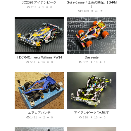
JC2026 アイアンビーク
Goire-Jaune「金色の栄光」[ S-FM
]
207
5
0
1489
49
0
if DCR-01 meets Williams FW14
Daszente
531
26
0
582
18
1
エアロアバンテ
アイアンビーク "水無月"
1481
2
0
230
10
0