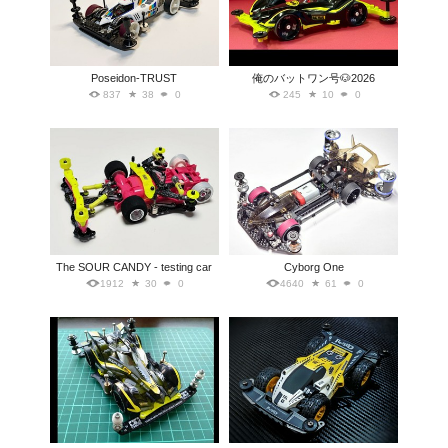
Poseidon-TRUST
俺のバットワン号🐶2026
837
38
0
245
10
0
The SOUR CANDY - testing car
Cyborg One
1912
30
0
4640
61
0