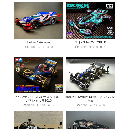
Jadow A Renatus
ネオ-ZEN-QS TYPE D
3109
88
0
16091
250
18
アバンテ Jr. RCバギースタイル コ
MACH F12AME Tamiya マッハフレ
ンデレまつり2018
ーム
5735
134
14
3393
23
0