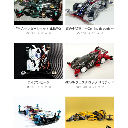
FM-A サンダーショット (LBWK)
超合金猛進 〜Coming through!〜
194
8
0
556
24
0
アイアンビーク
ADVANフェスタロッソ リミテッド
195
9
0
1848
71
2