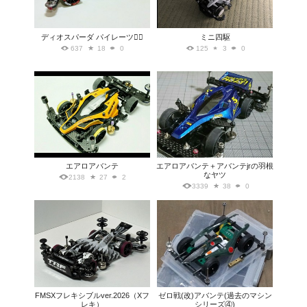
ディオスパーダ パイレーツ🏴‍☠️
ミニ四駆
637
18
0
125
3
0
エアロアバンテ
エアロアバンテ＋アバンテjrの羽根
なヤツ
2138
27
2
3339
38
0
FMSXフレキシブルver.2026（Xフ
ゼロ戦(改)アバンテ(過去のマシン
レキ）
シリーズ④)