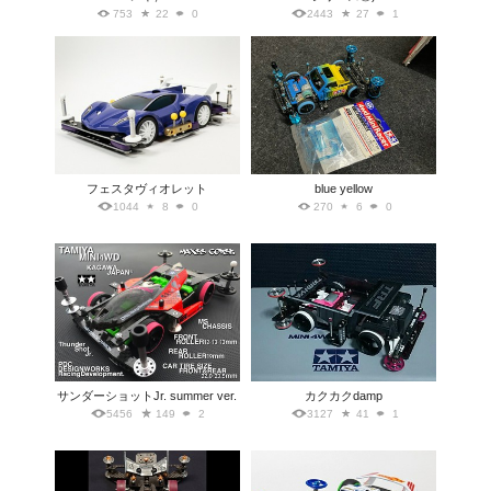
753
22
0
2443
27
1
フェスタヴィオレット
blue yellow
1044
8
0
270
6
0
サンダーショットJr. summer ver.
カクカクdamp
5456
149
2
3127
41
1