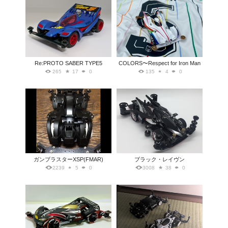
Re:PROTO SABER TYPE5
COLORS〜Respect for Iron Man
265
17
0
135
4
0
ガンブラスターXSP(FMAR)
ブラック・レイヴン
2239
5
0
3008
38
0