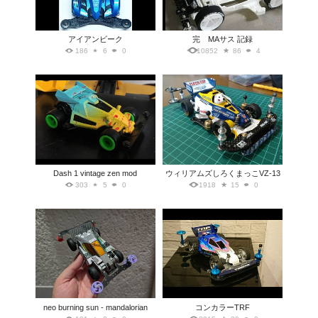
アイアンビーク
完 MAサス 記録
186
6
0
10852
86
4
Dash 1 vintage zen mod
ウィリアムズしろくまっこVZ-13
303
5
0
1918
15
0
neo burning sun - mandalorian
コンカラーTRF