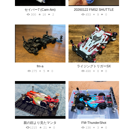
セイバー7 (Cam-Am)
20260122 FMS2 SHUTTLE
300
16
2
453
9
0
fm-a
ライジングトリガーSX
275
5
0
498
8
0
親の顔より見たマンタ
FM-ThunderShot
1215
21
0
136
3
0