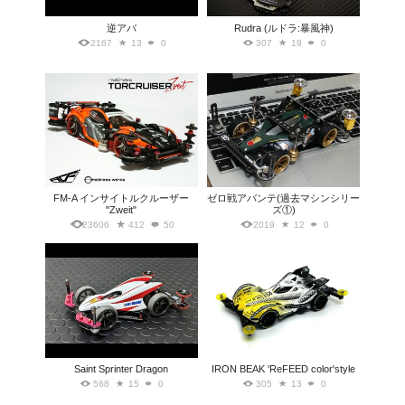
逆アバ
Rudra (ルドラ:暴風神)
2167
13
0
307
19
0
FM-A インサイトルクルーザー
ゼロ戦アバンテ(過去マシンシリー
"Zweit"
ズ①)
23606
412
50
2019
12
0
Saint Sprinter Dragon
IRON BEAK 'ReFEED color'style
568
15
0
305
13
0