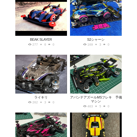
BEAK SLAYER
S2シャーシ
277
6
0
169
3
0
ライキリ
アバンテアズールMSフレキ 予備
マシン
262
3
0
463
5
0