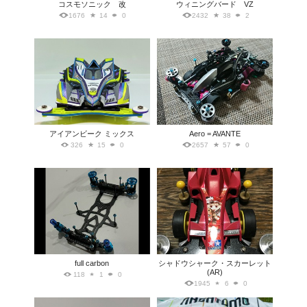
コスモソニック 改
ウィニングバード VZ
1676
14
0
2432
38
2
アイアンビーク ミックス
Aero = AVANTE
326
15
0
2657
57
0
full carbon
シャドウシャーク・スカーレット
(AR)
118
1
0
1945
6
0