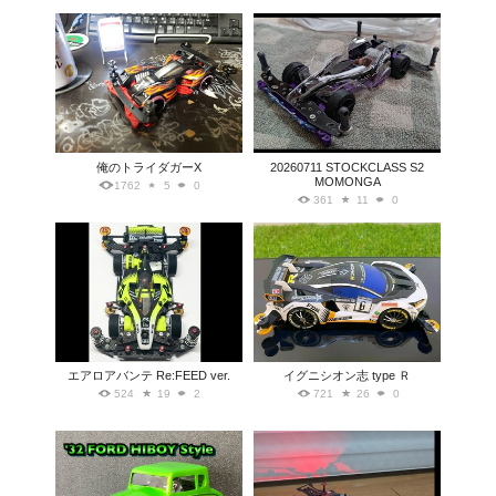
俺のトライダガーX
20260711 STOCKCLASS S2
MOMONGA
1762
5
0
361
11
0
エアロアバンテ Re:FEED ver.
イグニシオン志 type Ｒ
524
19
2
721
26
0