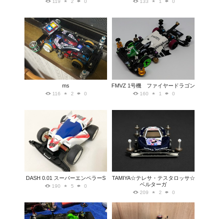
119
2
0
133
1
0
ms
FMVZ 1号機 ファイヤードラゴン
116
2
0
160
1
0
DASH 0.01 スーパーエンペラーS
TAMIYA☆テレサ・テスタロッサ☆
ベルターガ
190
5
0
209
2
0