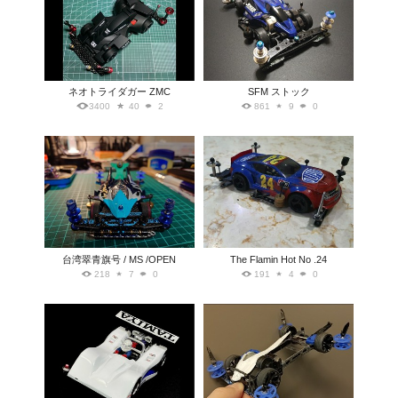
ネオトライダガー ZMC
SFM ストック
3400
40
2
861
9
0
台湾翠青旗号 / MS /OPEN
The Flamin Hot No .24
218
7
0
191
4
0