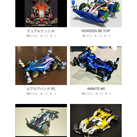
デュアルリッジ Jr.
HORIZEN BE TOP
1390
32
0
652
24
0
エアロアバンテ R1
AVANTE AR
2080
15
3
1553
10
0