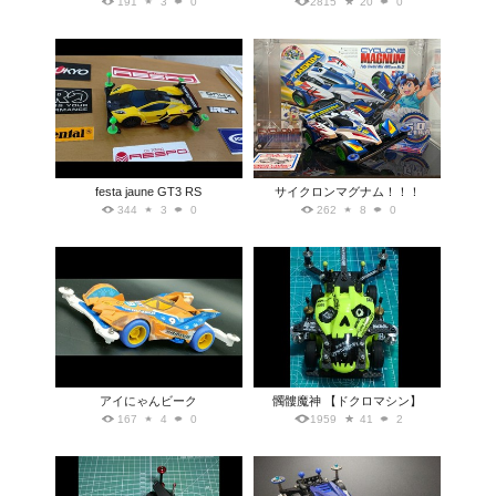
191
3
0
2815
20
0
festa jaune GT3 RS
サイクロンマグナム！！！
344
3
0
262
8
0
アイにゃんビーク
髑髏魔神 【ドクロマシン】
167
4
0
1959
41
2