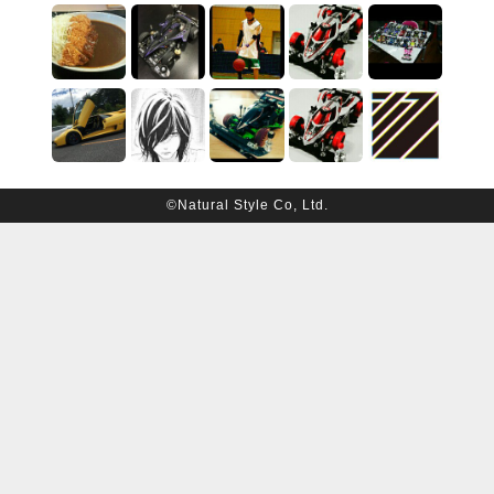
©Natural Style Co, Ltd.