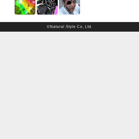
©Natural Style Co, Ltd.