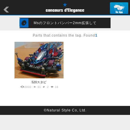
Msのフロントバンパー2mm拡張して
Parts that contains the tag. Found
1
520スタビ
2032
31
2
16
©Natural Style Co, Ltd.