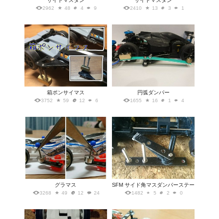
サイドマスダン
サイドマスダン
2962
48
4
9
2410
13
3
1
箱ポンサイマス
円弧ダンパー
3752
59
12
6
1655
16
1
4
グラマス
SFM サイド角マスダンパーステー
3268
49
12
24
1482
5
2
0