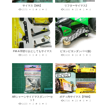
サイマス【MA】
リフターサイマス2
1570
8
4
0
1466
15
1
4
FM-A 羽切りおとしてもサイマス
ビヨンビヨンダンパー(仮)
1465
9
1
0
2438
24
5
6
ARシャーシサイドマスダンパーセ
ボディ内サイマス【FMA】
ット
2736
23
6
2
1420
2
6
0