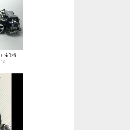
ＲＦ俺仕様
10