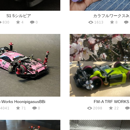
S1 5シルビア
カラフルワークスJr.
830
4
0
1613
8
-Works HoonipigasusBBi
FM-A TRF WORKS
4041
71
0
2098
22