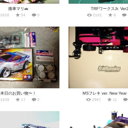
痛車マリ🚗
TRFワークスJr. Ver
3026
54
5
2101
9
本日のお買い物〜！
MSフレキ ver. New Year 
1639
17
2
2967
11