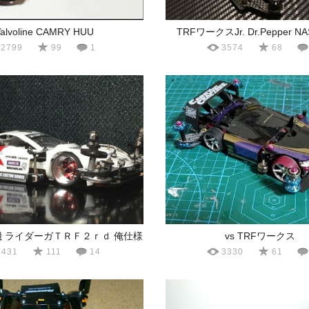
alvoline CAMRY HUU
TRFワークスJr. Dr.Pepper 
2799
99
1
3574
68
機 ライダーガＴＲＦ２ｒｄ 俺仕様
vs TRFワークス
4431
111
14
3330
61