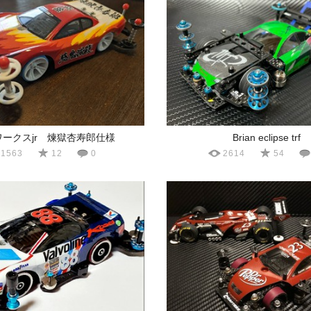
ワークスjr 煉獄杏寿郎仕様
Brian eclipse trf
1563
12
0
2614
54