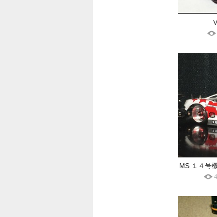
V
MS １４号