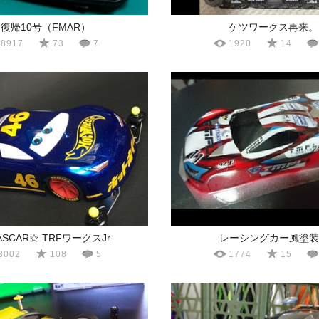
復帰10号（FMAR）
ケツワークス再来。
8917
73
7
1920
14
SCAR☆ TRFワークスJr.
レーシングカー風塗装
3002
108
5
1774
15