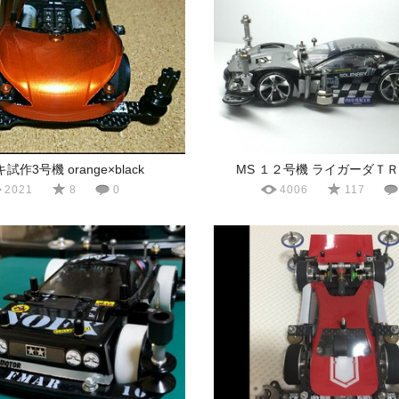
試作3号機 orange×black
MS １２号機 ライガーダＴ
2021
8
0
4006
117