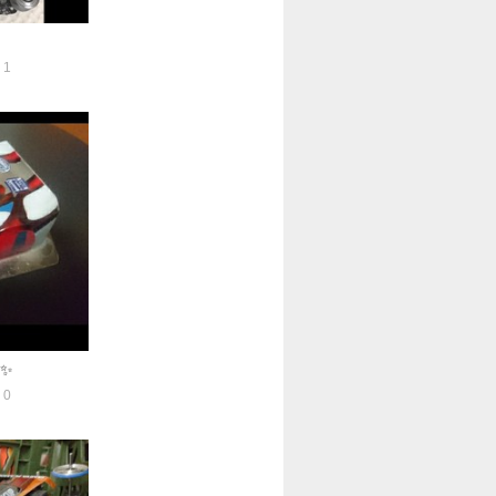
1
✨
0