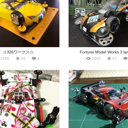
☆326ワークス☆
Fortune Model Works 3 la
2386
30
4
3203
67