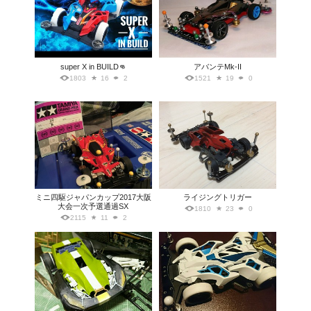
super X in BUILD👊
アバンテMk-II
1803
16
2
1521
19
0
ミニ四駆ジャパンカップ2017大阪
ライジングトリガー
大会一次予選通過SX
1810
23
0
2115
11
2