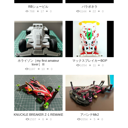
RBシュービル
パラポネラ
768
17
0
1144
22
0
ホライゾン［my first amateur
マックスブレイカーBOP
lover］Ⅲ
1054
11
0
1197
10
0
KNUCKLE BREAKER Z-1 REMAKE
アバンテMk2
1537
6
0
2054
5
0