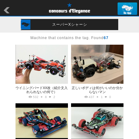
スーパーXシャーシ
Machine that contains the tag. Found
67
ウイニングバードXX改（紹介文入
正しいボディは何がいいのか分か
れられないの何で）
らないマン
532
8
2
437
1
0