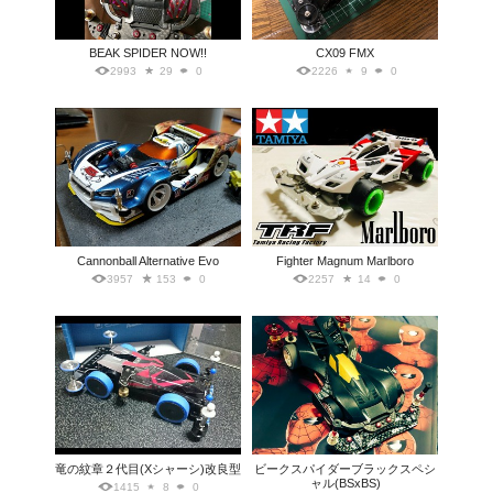
BEAK SPIDER NOW!!
CX09 FMX
2993
29
0
2226
9
0
Cannonball Alternative Evo
Fighter Magnum Marlboro
3957
153
0
2257
14
0
竜の紋章２代目(Xシャーシ)改良型
ビークスパイダーブラックスペシ
ャル(BSxBS)
1415
8
0