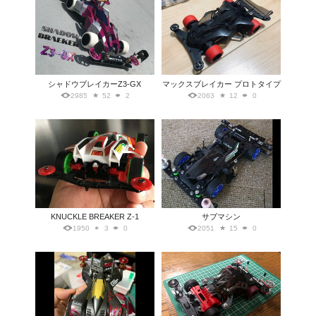
シャドウブレイカーZ3-GX
マックスブレイカー プロトタイプ
2985
52
2
2063
12
0
KNUCKLE BREAKER Z-1
サブマシン
1950
3
0
2051
15
0