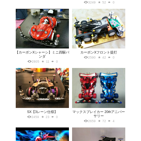
3249
52
0
【カーボンXシャーシ】ミニ四駆パ
カーボンXフロント提灯
ンダ
2590
42
0
2805
11
0
SX【3レーン仕様】
マックスブレイカー 20thアニバー
サリー
2459
23
0
2659
72
4