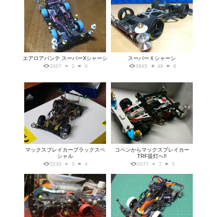
エアロアバンテ スーパーXシャーシ
スーパーＸシャーシ
2007
2
0
3845
48
8
マックスブレイカーブラックスペ
コペンからマックスブレイカー
シャル
TRF提灯へ!!
2235
3
4
2077
7
5