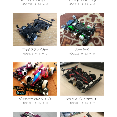
オーシャンブレイカー
ファントムブレード改
2059
18
0
2412
29
0
マックスブレイカー
スーパーX
1673
4
0
2011
33
0
ダイナホークGX タイプβ
マックスブレイカーTRF
2398
35
0
2788
16
2