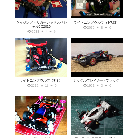
ライジングトリガーレッドスペシ
ライトニングウルフ（2代目）
ャルJC2016
2076
8
0
2033
4
0
ライトニングウルフ（初代）
ナックルブレイカー (ブラック)
2212
11
0
1961
3
0