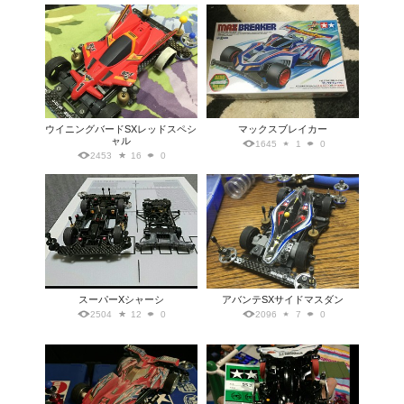
ウイニングバードSXレッドスペシ
マックスブレイカー
ャル
1645
1
0
2453
16
0
スーパーXシャーシ
アバンテSXサイドマスダン
2504
12
0
2096
7
0