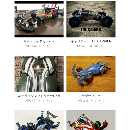
ネオトライダガーzmc
キャリアー THE CARRIER
2146
5
0
2470
104
2
ネオライジングトリガーCBN
レーザーブレード
1457
7
0
1118
2
0