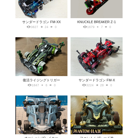
サンダードラゴン FM-XX
KNUCKLE BREAKER Z-1
3827
24
0
1679
7
0
復活ライジングトリガー
サンダードラゴン FM-X
1847
6
0
3224
28
0