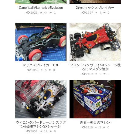
Canonball AlternativeEvolution
2台のマックスブレイカー
2923
44
1
1757
4
0
マックスブレイカーTRF
フロントワンウェイSXシャーシ後
ろにマスダン追加
1959
5
0
2106
9
0
ウィニングバードカーボンスラダ
新春一発目のマシン
ン&優勝マシンSXシャーシ
2110
3
0
2651
19
0