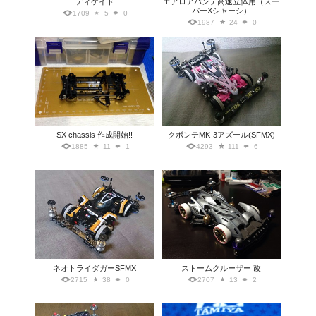
ディケイド
エアロアバンテ高速立体用（スー
パーXシャーシ）
1709
5
0
1987
24
0
SX chassis 作成開始!!
クボンテMK-3アズール(SFMX)
1885
11
1
4293
111
6
ネオトライダガーSFMX
ストームクルーザー 改
2715
38
0
2707
13
2