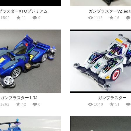
ブラスターXTOプレミアム
ガンブラスターVZ editi
1509
11
0
1118
16
ガンブラスター LRJ
ガンブラスター
1262
42
0
1640
51