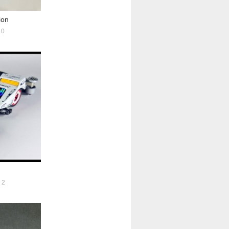
on
0
2