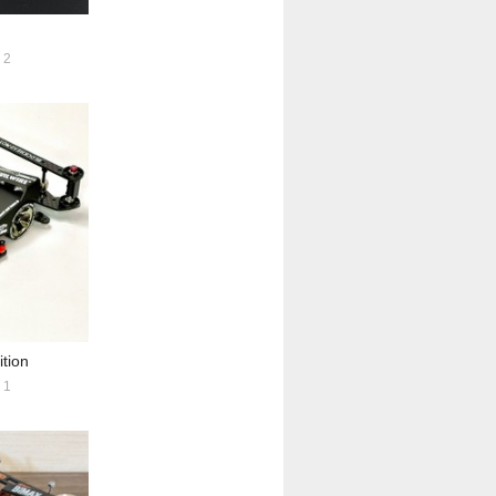
2
ion
1