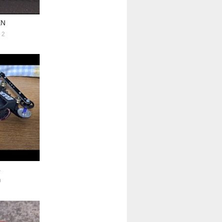
EN
2
4
0