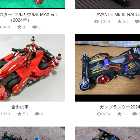
ター フルカウルB-MAX-ver.
AVANTE Mk.Ⅲ RAID
（2024年）
1050
32
940
4
0
金田の車
ガンブラスター202
1353
53
0
694
1