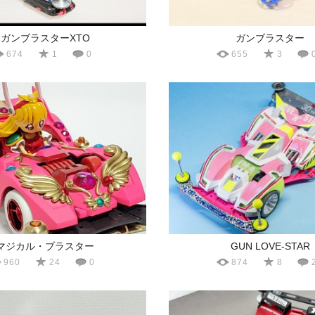
ガンブラスターXTO
ガンブラスター
674
1
0
655
3
マジカル・ブラスター
GUN LOVE-STAR
960
24
0
874
8