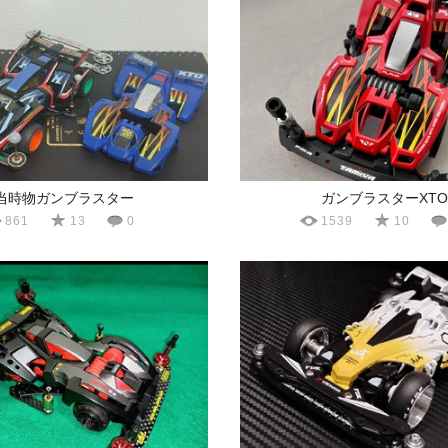
当時物ガンブラスター
ガンブラスターXTO
861
13
0
1539
10