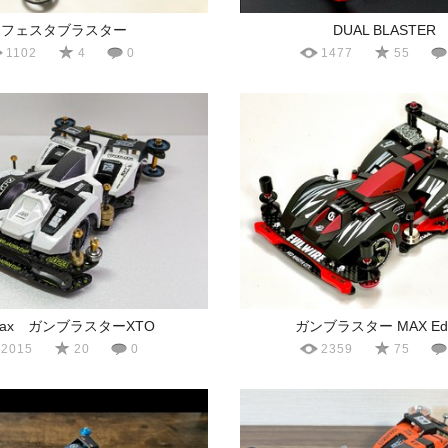
フェスタブラスター
DUAL BLASTER
1102
4
0
1477
55
max ガンブラスターXTO
ガンブラスター MAX Edit
2015
20
0
2359
75