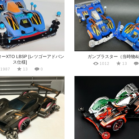
ーXTO LBSP [レツゴーアドバン
ガンブラスター（当時物&
ス仕様]
1012
13
1987
13
0