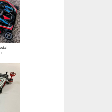
cial
1