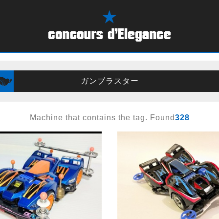
ガンブラスター
Machine that contains the tag. Found
328