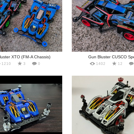
luster XTO (FM-A Chassis)
Gun Bluster CUSCO Spe
1210
3
0
1402
12