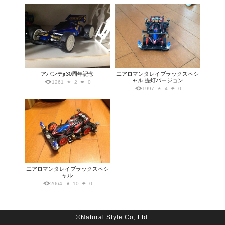
アバンテjr30周年記念
エアロマンタレイブラックスペシ
ャル 提灯バージョン
1261
2
0
1997
4
0
エアロマンタレイブラックスペシ
ャル
2064
10
0
©Natural Style Co, Ltd.