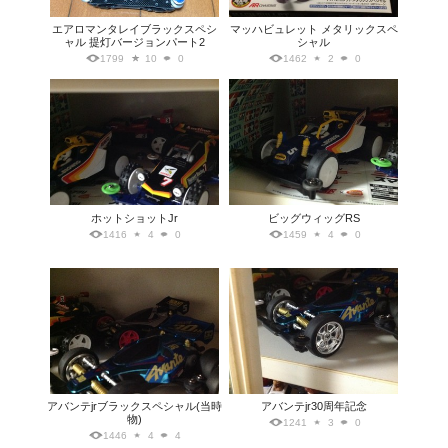
エアロマンタレイブラックスペシ
マッハビュレット メタリックスペ
ャル 提灯バージョンパート2
シャル
1799
10
0
1462
2
0
ホットショットJr
ビッグウィッグRS
1416
4
0
1459
4
0
アバンテjrブラックスペシャル(当時
アバンテjr30周年記念
物)
1241
3
0
1446
4
4