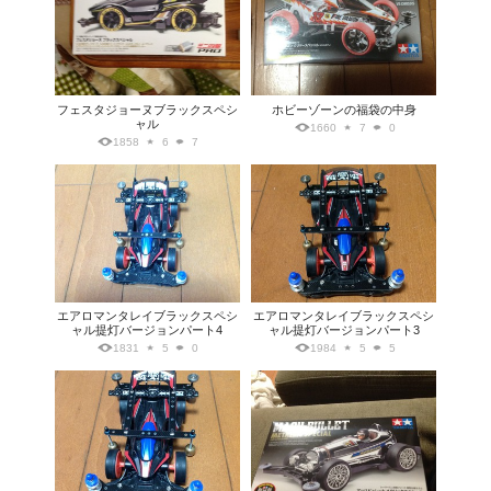
フェスタジョーヌブラックスペシ
ホビーゾーンの福袋の中身
ャル
1660
7
0
1858
6
7
エアロマンタレイブラックスペシ
エアロマンタレイブラックスペシ
ャル提灯バージョンパート4
ャル提灯バージョンパート3
1831
5
0
1984
5
5