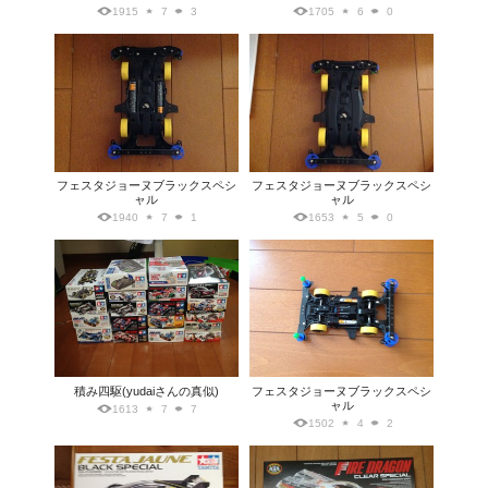
1915
7
3
1705
6
0
フェスタジョーヌブラックスペシ
フェスタジョーヌブラックスペシ
ャル
ャル
1940
7
1
1653
5
0
積み四駆(yudaiさんの真似)
フェスタジョーヌブラックスペシ
ャル
1613
7
7
1502
4
2