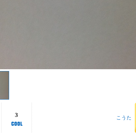
3
こうた