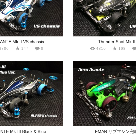
ANTE Mk.II VS chassis
Thunder Shot Mk-II
3780
147
8
4810
168
NTE Mk-III Black & Blue
FMAR サブマシン完