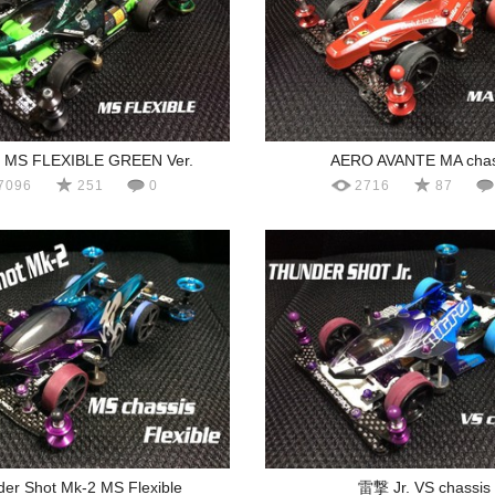
 MS FLEXIBLE GREEN Ver.
AERO AVANTE MA chas
7096
251
0
2716
87
er Shot Mk-2 MS Flexible
雷撃 Jr. VS chassis