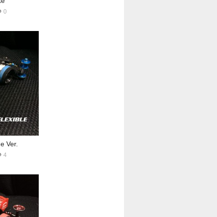
e
0
e Ver.
4