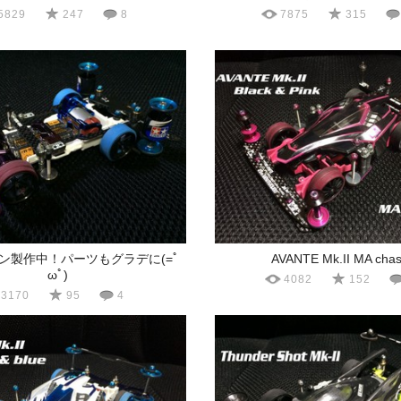
5829
247
8
7875
315
ン製作中！パーツもグラデに(=ﾟ
AVANTE Mk.II MA chas
ωﾟ)
4082
152
3170
95
4