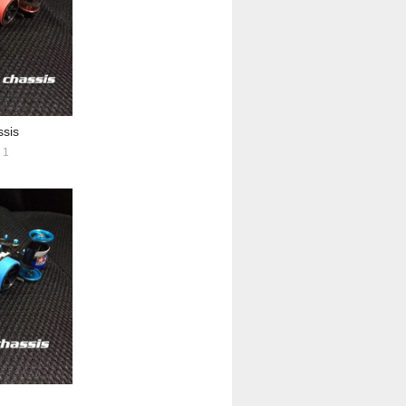
sis
1