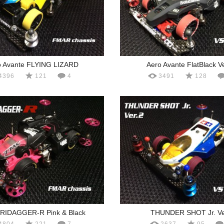
o Avante FLYING LIZARD
Aero Avante FlatBlack V
4396
121
4
3491
128
RIDAGGER-R Pink & Black
THUNDER SHOT Jr. Ve