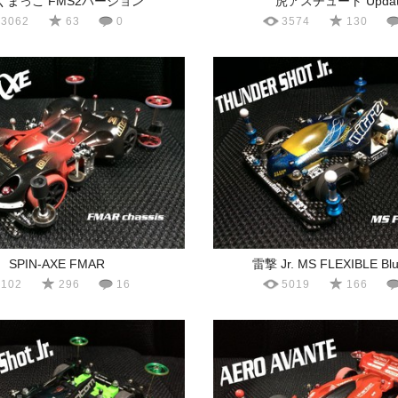
くまっこ FMS2バージョン
虎アスチュート Updat
3062
63
0
3574
130
SPIN-AXE FMAR
雷撃 Jr. MS FLEXIBLE Blu
8102
296
16
5019
166