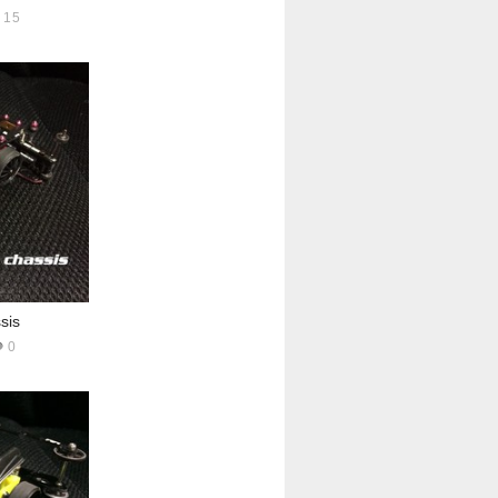
15
sis
0