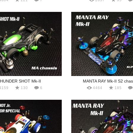
4804
221
7
2637
95
HUNDER SHOT Mk-II
MANTA RAY Mk-II S2 chass
4159
130
6
4464
185