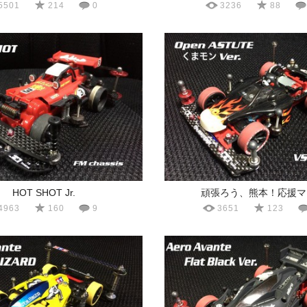
5501
214
0
3236
88
HOT SHOT Jr.
頑張ろう、熊本！応援マ
4963
160
9
3651
123