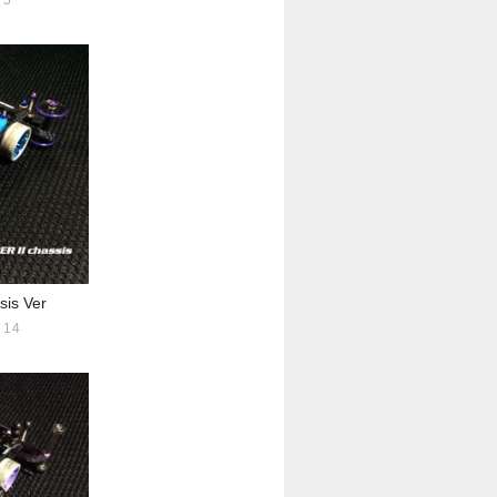
5
is Ver
14