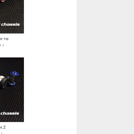
er.+α
4
r.2