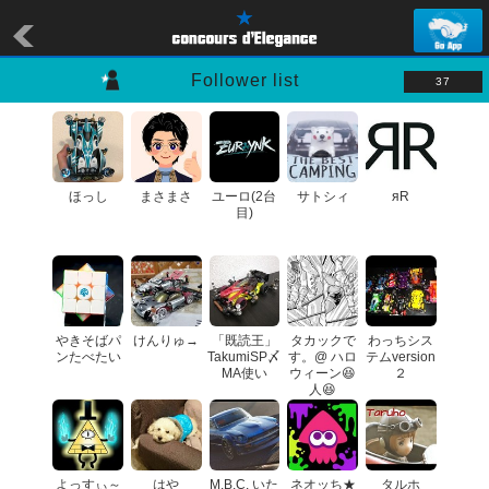
Follower list
37
ほっし
まさまさ
ユーロ(2台
サトシィ
яR
目)
やきそばパ
けんりゅ→
「既読王」
タカックで
わっちシス
ンたべたい
TakumiSP〆
す。@ ハロ
テムversion
MA使い
ウィーン😆
２
人😆
よっすぃ～
はや
M.B.C. いた
ネオッち★
タルホ