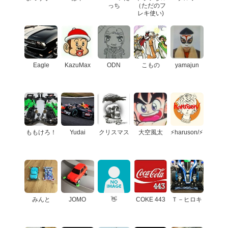
っち
（ただのフ
レキ使い)
Eagle
KazuMax
ODN
こもの
yamajun
ももけろ！
Yudai
クリスマス
大空風太
⚡️haruson/⚡️
みんと
JOMO
👋
COKE 443
Ｔ－ヒロキ