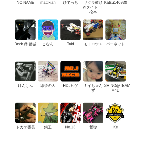
NO NAME
matt kian
ひでっち
サクラ教頭
Katsu140930
@タイトーF
松本
Beck @ 都城
こなん
Taki
モトロウ＋
バーネット
けんけん
緑茶の人
HDJヒゲ
ミイちゃん
SHINO@TEAM
ず
M4D
トカゲ番長
鍋王
No.13
哲弥
Ke