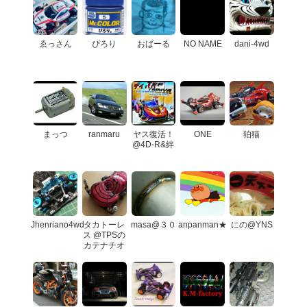
ゑっさん
ぴろり
おばーる
NO NAME
dani-4wd
まっつ
ranmaru
ヤス復活！
ONE
狛猫
@4D-R&絆
Jhenriano4wd
タカトーレ
masa@３０
anpanman★
にの@YNS
ス @TPSの
カテナチオ