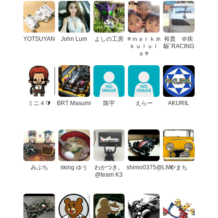
YOTSUYAN
John Lum
よしの工房
⚜️ｍａｒｋ🚸
裕貴 ＠疾
ｋｕｌｕｌ
駆´RACING
ａ⚜️
ミニ４🔰
BRT Masumi
陈宇
えらー
AKURIL
みぶち
sking ゆう
わかつき。
shimo0375@LIW
やまち
@team K3