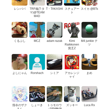
レンパパ
TRF魂(T-タ
T・TAKASHI
スチュアー
スイカ @BTs
マ)@TEAM
ト
M4D
くるぶし
MCZ
adam razak
Kimi
M4 junkie テ
Raikkonen
ツ
貧乏Z
よしにゃん
Rorshach
シミア
アカレンジ
まめ
ャイ
指令のザク
しょーき
トゥモロウ
ズッキー
Luca Rx
さん
（SFM勉強