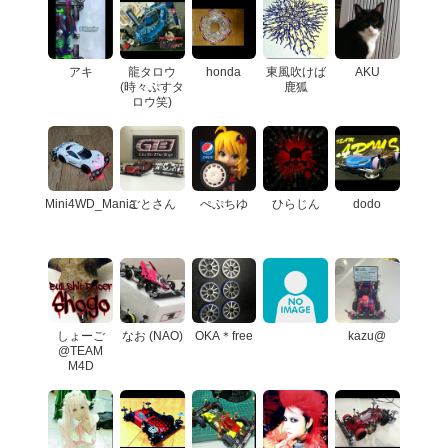
アキ
龍タロウ
honda
東風吹けば
AKU
(時々ぷすタ
鹿狐
ロウ笑)
Mini4WD_Mania
ごとさん
ぺぷちゆ
ひらじん
dodo
しょーご
なお (NAO)
OKA＊free
kazu@
@TEAM
M4D