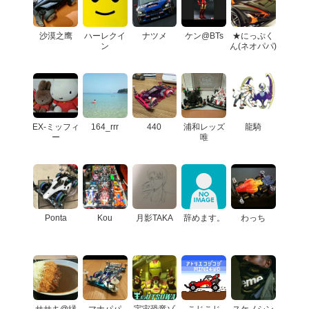
沙漠之鹰
ハーレクイ
ナツメ
ケン@BTs
★にっぷく
ン
ん(ネオパパ)
EX-ミッフィ
164_rrr
440
浦和レッズ
龍騎
ー
唯
Ponta
Kou
月影TAKA
辞めます。
わっち
ササキ@縁
マナパパ
宇宙恐竜ゾ
こじこじ
スケノシン