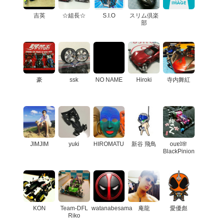
吉英
☆組長☆
S.I.O
スリム倶楽
部
豪
ssk
NO NAME
Hiroki
寺内舞紅
JIMJIM
yuki
HIROMATU
新谷 飛鳥
ouɐʇ🌸
BlackPinion
KON
Team-DFL
watanabesama
庵龍
愛優彪
Riko