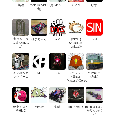
美濃
metallica4900(勇
Mr.A
Y.Bear
ひす
者)
青ジャージ
はまちゃん
★✩
ぷすめき
SiN
先輩@HMC
Shakotan-
組
junkyz🔞
U-TA@タカ
KP
シロ
ジュウシマ
たかゆー
マツベース
ツ@team
(Sub)
Maxss☆Corse
伊東ちゃん
Miyajy
影狼
oniPower+
taichi a.k.a．
@HMC
かりんのパ
パ