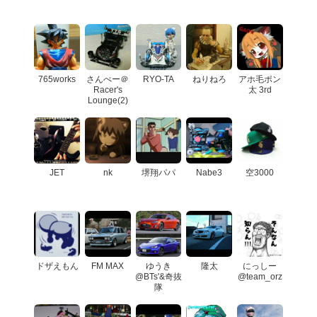
765works
さんぺー＠
RYO-TA
ねりねろ
アホ毛ポン
Racer's
太 3rd
Lounge(2)
JET
nk
堺翔パパ
Nabe3
空3000
ドザえもん
FM MAX
ゆうき
隆太
にっしー
@BTs'&奇抜
@team_orz
隊