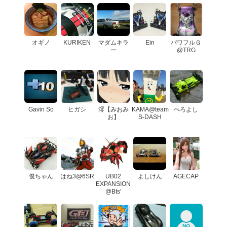
オギノ
KURIKEN
マダムキラ
Ein
パワフルＧ
ー
@TRG
Gavin So
ヒガシ
澪【みおみ
KAMA@team
ぺろよし
お】
S-DASH
俊ちゃん
はね3@6SR
UB02
よしけん
AGECAP
EXPANSION
@Bts'