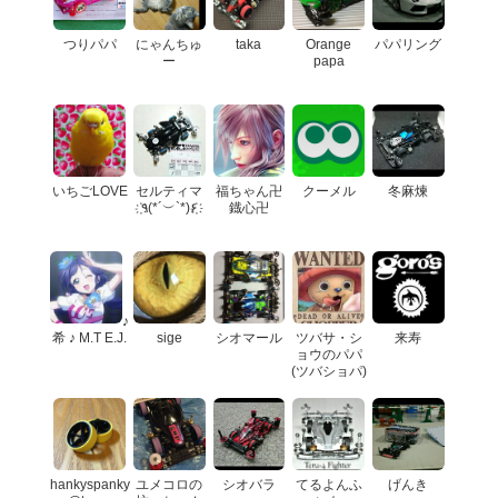
つりパパ
にゃんちゅ
taka
Orange
パパリング
ー
papa
いちごLOVE
セルティマ
福ちゃん卍
クーメル
冬麻煉
҉٩(*´︶`*)۶҉
鐡心卍
♪
希 ♪ M.T E.J.
sige
シオマール
ツバサ・シ
来寿
ョウのパパ
(ツバショパ)
hankyspanky
ユメコロの
シオバラ
てるよんふ
げんき