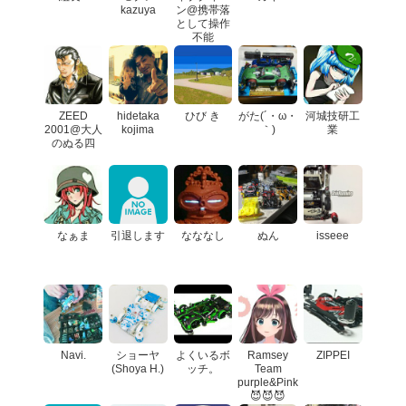
kazuya
ン@携帯落
として操作
不能
ZEED
hidetaka
ひび き
がた(´・ω・
河城技研工
2001@大人
kojima
｀)
業
のぬる四
なぁま
引退します
なななし
ぬん
isseee
Navi.
ショーヤ
よくいるボ
Ramsey
ZIPPEI
(Shoya H.)
ッチ。
Team
purple&Pink
😈😈😈