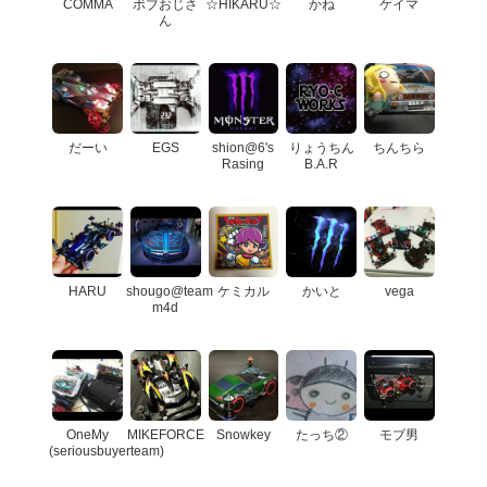
COMMA
ボブおじさ
☆HIKARU☆
かね
ケイマ
ん
だーい
EGS
shion@6's
りょうちん
ちんちら
Rasing
B.A.R
HARU
shougo@team
ケミカル
かいと
vega
m4d
OneMy
MIKEFORCE
Snowkey
たっち②
モブ男
(seriousbuyerteam)