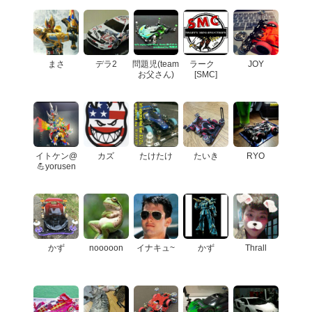
まさ
デラ2
問題児(team
ラーク
JOY
お父さん)
[SMC]
イトケン@
カズ
たけたけ
たいき
RYO
💪yorusen
かず
nooooon
イナキュ~
かず
Thrall