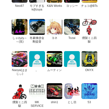
Neo87
モブすぎる
K&N Works
ヨッシー
チョコ@BTs
k@zuya
しゃねね～
冬麻煉@金
ヨネ
Tozai
燻製ミニ四
～(笑)
剛提督
駆
Naoya(はま
。
ムーティン
ONYX
じぃ)
燻製ミニ四
MK
shin1
とし坊
53
駆
SERVICE