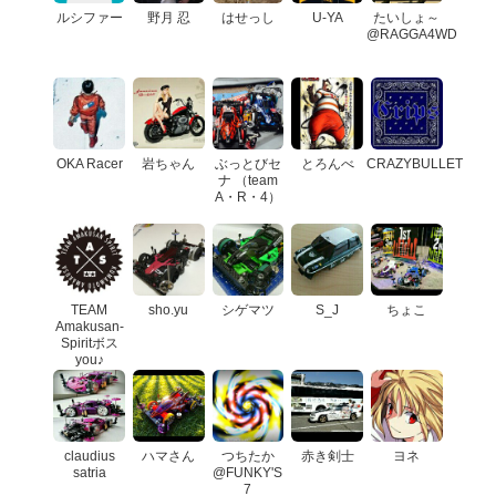
ルシファー
野月 忍
はせっし
U-YA
たいしょ～
@RAGGA4WD
OKA Racer
岩ちゃん
ぶっとびセ
とろんべ
CRAZYBULLET
ナ （team
A・R・4）
TEAM
sho.yu
シゲマツ
S_J
ちょこ
Amakusan-
Spiritボス
you♪
claudius
ハマさん
つちたか
赤き剣士
ヨネ
satria
@FUNKY'S
7