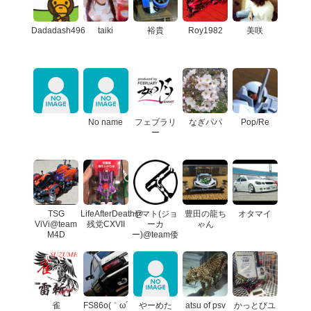
Dadadash496
taiki
裕貴
Roy1982
美咲
No name
フェブラリ
なぎパパ
Pop/Re
ー
TSG
LifeAfterDeath@
ヤマト(ジョ
豊田の龍ち
オタマイ
ViVi@team
残党CXVII
ーカ
ゃん
M4D
ー)@team倭
雀
FS86o(｀ω´
やーめた
atsu of psv
かっとびユ