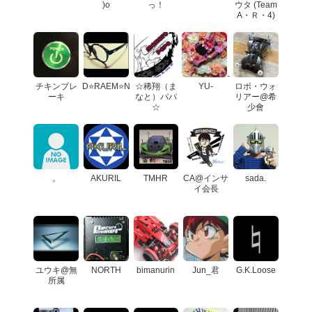
)o
っ！
ウタ (Team
A・Ｒ・4)
-
チキンブレ
D⭐RAEM⭐N
☆稀翔（ま
YU-
ロボ・ウォ
ーキ
なと）パパ
リアー@希
☆
少會
。
AKURIL
TMHR
CA@インサ
sada.
イ会長
ユウキ@無
NORTH
bimanurin
Jun_君
G.K.Loose
所属