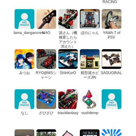
RACING
tama_dangancrew
NAO
源さん（機
ぼのにゃん
YAMA-T of
種変したら
PSV
アカウント
消えた）
みつお
RYO@MSシ
ShInKurO
模型屋ホビ
SAGUGINAL
ャーシ
ーズJIN
なし
ざびざび
blackfantasy
sushitemp