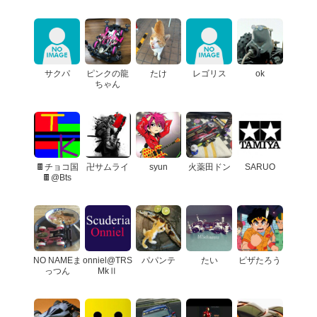
サクパ
ピンクの龍
たけ
レゴリス
ok
ちゃん
🍫チョコ国
卍サムライ
syun
火薬田ドン
SARUO
🍫@Bts
NO NAMEま
onniel@TRS
パパンテ
たい
ピザたろう
っつん
MkⅡ