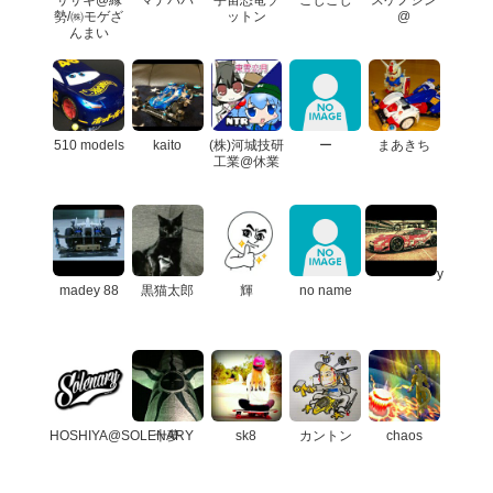
勢/㈱モゲざ
ットン
@
んまい
510 models
kaito
(株)河城技研
ー
まあきち
工業@休業
y
madey 88
黒猫太郎
輝
no name
HOSHIYA@SOLENARY
十夢
sk8
カントン
chaos