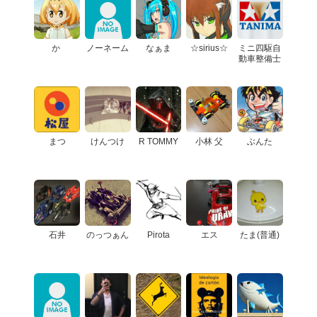
か ︎
ノーネーム
なぁま
☆sirius☆
ミニ四駆自
動車整備士
まつ
けんつけ
R TOMMY
小林 父
ぶんた
石井
のっつぁん
Pirota
エス
たま(普通)