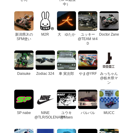
中）
新潟県Jr.の
M2R
大 ゆたか
ユッキー
Doctor Zane
SFM使い
@TEAM Ｍ4
Ｄ
Daisuke
Zodiac 324
車 寅次郎
やま@YRF
みっちゃん
@栃木県マ
ン
SP nabe
NINE
ユウキ
バルバル
MUCC
@TLR/SOLENARY
@Maes