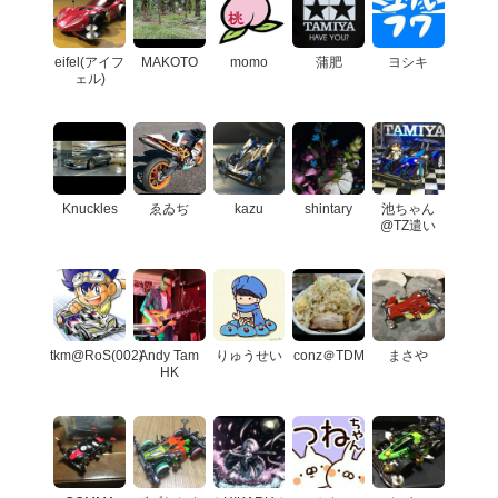
eifel(アイフ
MAKOTO
momo
蒲肥
ヨシキ
ェル)
Knuckles
ゑゐぢ
kazu
shintary
池ちゃん
@TZ遣い
tkm@RoS(002)
Andy Tam
りゅうせい
conz＠TDM
まさや
HK