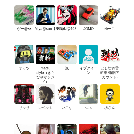
がー@🍩
Miya@sun【383】
Naoki@498
JOMO
ゆーこ
オッツ
matsu
嵐
イブクイー
とし坊@雷
style（きら
ン
斬軍団(旧ア
びやかジジ
カウント)
イ）
サッサ
レベッカ
いこな
kaito
坊さん