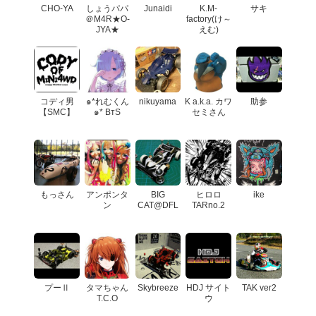
CHO-YA
しょうパパ
Junaidi
K.M-
サキ
＠M4R★O-
factory(け～
JYA★
えむ)
コディ男
๑*れむくん
nikuyama
K a.k.a. カワ
助参
【SMC】
๑* BтS
セミさん
もっさん
アンポンタ
BIG
ヒロロ
ike
ン
CAT@DFL
TARno.2
プーⅡ
タマちゃん
Skybreeze
HDJ サイト
TAK ver2
T.C.O
ウ