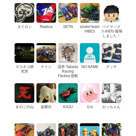
タイロン
Replica
SETN
souki// team
ペイマック
VIBES
ス＠BTs 復帰
しました！
マコネコ研
ナイン
迅帝.Takada
NO NAME
グッチ
究所
Racing
Factory.雷斬
きのこの山
金曜日
KAZU
Ｄis
かっちゃん