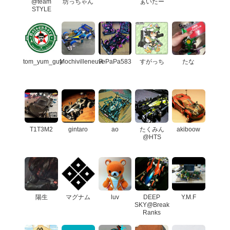
@team
坊っちゃん
ぁいたー
STYLE
tom_yum_guy
Mochivilleneuve
R-PaPa583
すがっち
たな
T1T3M2
gintaro
ao
たくみん
akiboow
@HTS
陽生
マグナム
luv
DEEP
Y.M.F
SKY@Break
Ranks