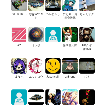
S川＠TRT5
ay@to/アヤ
つかじろう
にとり工房
ちゃんオク
ト
@奇抜隊
AZ
オレ様
緑間真太郎
HBクボ
@6SR
まなべ
ユウジロウ
Jasoncaiii
anthony
バネ