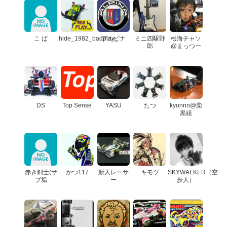
こ ば
hide_1982_badplay_
アルピナ
ミニ四駆野
松海チャソ
郎
@まっつー
DS
Top Sense
YASU
たつ
kyonnn@柴
黒組
赤き剣士(サ
かつ117
新人レーサ
キモツ
SKYWALKER（空
ブ垢
ー
歩人）