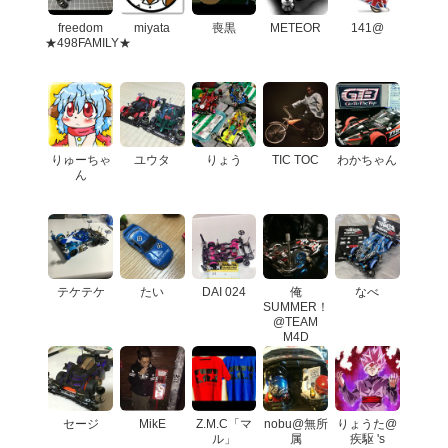
freedom
miyata
喪黒
METEOR
141@
★498FAMILY★
りゅーちゃ
ユウタ
りょう
TIC TOC
わかちゃん
ん
テケテケ
たい
DAI 024
俺
なべ
SUMMER！
@TEAM
M4D
セージ
MikE
Z.M.C「マ
nobu@無所
りょうた@
ル」
属
疾駆 's