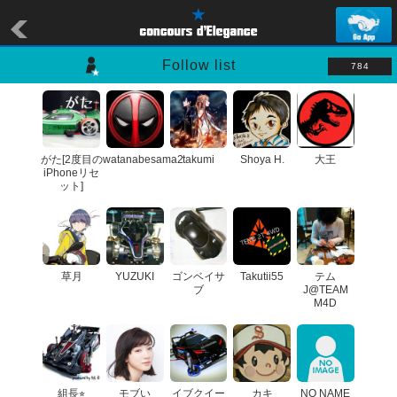
Follow list
784
がた[2度目の
watanabesama2
takumi
Shoya H.
大王
iPhoneリセ
ット]
草月
YUZUKI
ゴンベイサ
Takutii55
テム
ブ
J@TEAM
M4D
組長⭐︎
モブい
イブクイー
カキ
NO NAME