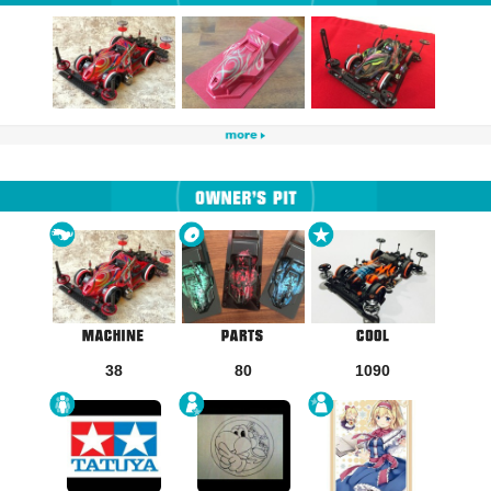
38
80
1090