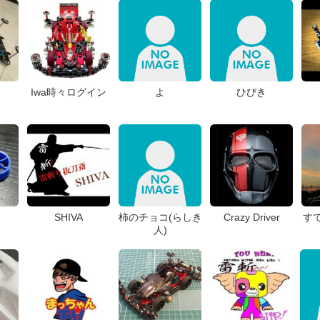
Iwa時々ログイン
よ
ひびき
SHIVA
柿のチョコ(らしき
Crazy Driver
す
人)