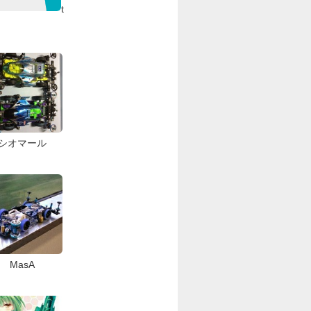
t
シオマール
MasA