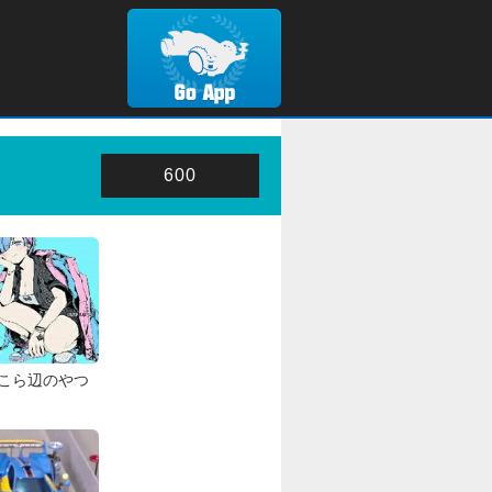
600
こら辺のやつ