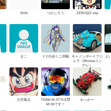
ー
ShiN
つかじろう
ZERO@Z-styl
E
まこ
ドロG@ミニ四駆
キャノンボーイフジ
え
ムラ（Woowaコン
デレ）
大空風太
TEAM M-STYLE😈
わっかー
Mi Miです！