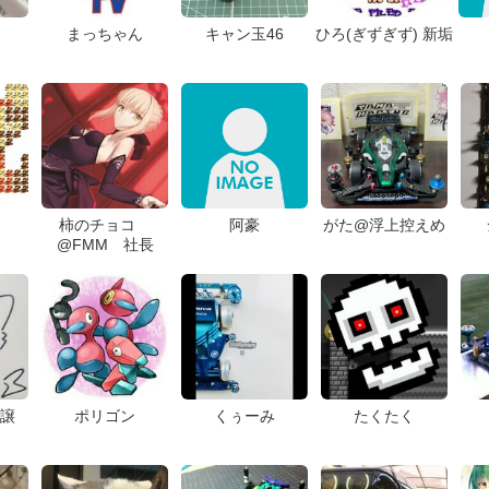
まっちゃん
キャン玉46
ひろ(ぎずぎず) 新垢
柿のチョコ
阿豪
がた@浮上控えめ
@FMM 社長
来譲
ポリゴン
くぅーみ
たくたく