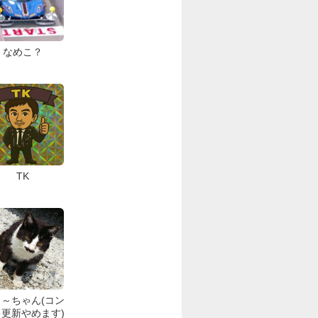
なめこ？
TK
～ちゃん(コン
更新やめます)