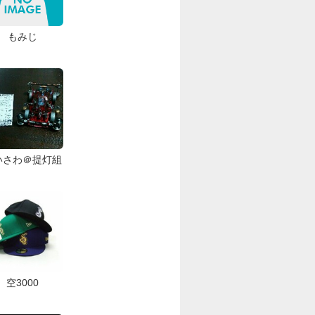
もみじ
いさわ＠提灯組
空3000