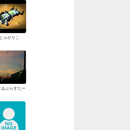
じゃがりこ
てゐぶらすたー