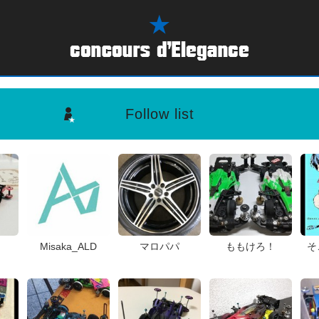
Follow list
Misaka_ALD
マロパパ
ももけろ！
そ