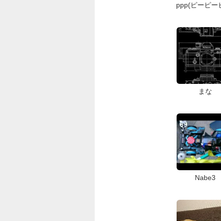
ppp(ピーピー
まな
Nabe3