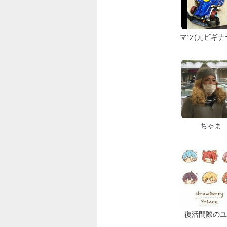
マツ(元ビギナ
ちゃま
復活間際のユ