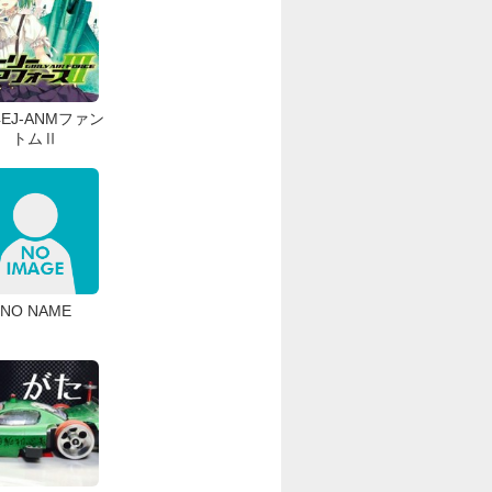
4EJ-ANMファン
トムⅡ
NO NAME