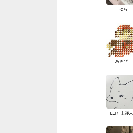
ゆら
あさぴー
LEI@土師