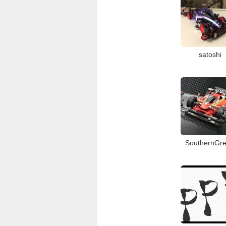
satoshi
SouthernGr