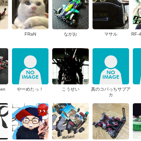
FRaN
ながお
マサル
RF-
een
やーめたっ！
こうせい
真のコバっちサブア
カ