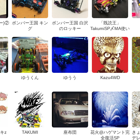
ー)②
ボンバー王国 キン
ボンバー王国 白沢
「既読王」
グ
のロッキー
TakumiSP〆MA使い
ゆうくん
ゆうう
Kazu4WD
キz
TAKUMI
座布団
花火@ハゲマント完
きょ
全復活SP
デレ