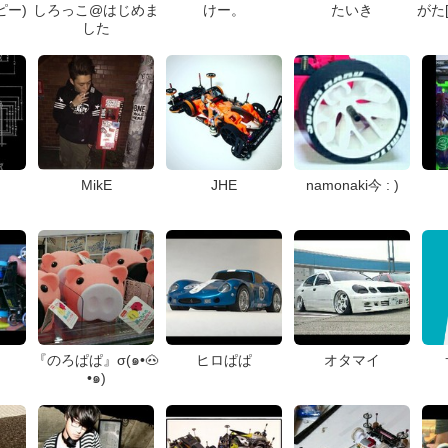
ピー)
しろっこ@はじめま
けー。
たいき
がた[
した
MikE
JHE
namonaki今 : )
『のろぱぱ』σ(๑•🐽
ヒロぱぱ
オタマイ
•๑)