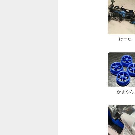
けーた
かまやん