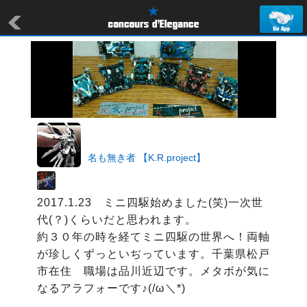
名も無き者 【K.R.project】
2017.1.23　ミニ四駆始めました(笑)一次世
代(？)くらいだと思われます。

約３０年の時を経てミニ四駆の世界へ！両軸
が珍しくずっといぢっています。千葉県松戸
市在住　職場は品川近辺です。メタボが気に
なるアラフォーです♪(/ω＼*)
