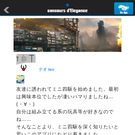
テオ teo
友達に誘われてミニ四駆を始めました。最初
は興味本位でしたが凄いハマりましたね…
(⁠・⁠∀⁠・⁠)

自分は組み立てる系の玩具等が好きなので
ね……

そんなことより、ミニ四駆を深く知りたいと
思いこのアプリにたどり着きました。
