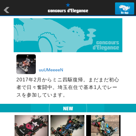
uuUMeeeeN
2017年2月からミニ四駆復帰。まだまだ初心
者で日々奮闘中。埼玉在住で基本1人でレー
スを参加しています。