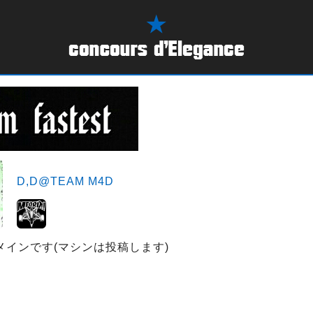
D,D@TEAM M4D
erメインです(マシンは投稿します)
