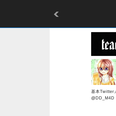
基本Twitt
@DD_M4D