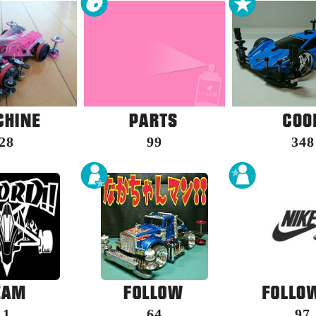
28
99
348
1
64
97