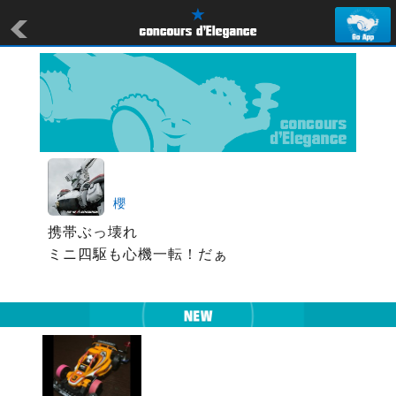
櫻
携帯ぶっ壊れ

ミニ四駆も心機一転！だぁ
