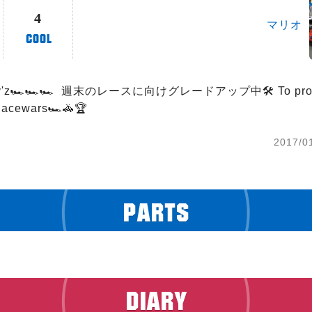
4
マリオ
oy'z🏎🏎🏎  週末のレースに向けグレードアップ中🛠 To provid
Racewars🏎🚓🏆
2017/0