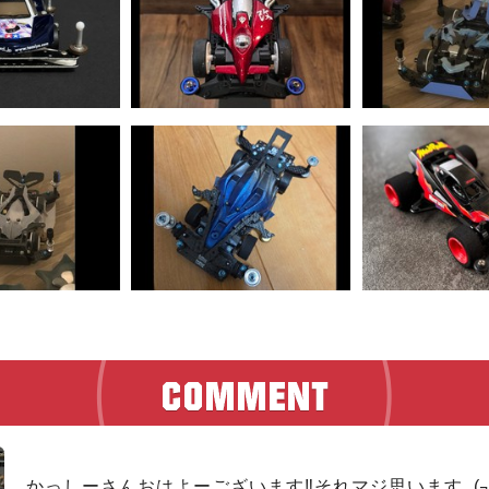
かっしーさんおはよーございます‼︎それマジ思います_(┐「