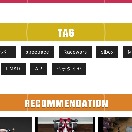
ンパー
streetrace
Racewars
stbox
M
FMAR
AR
ペラタイヤ