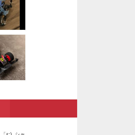
ε:)_シャ