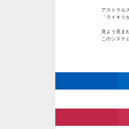
アストラルス
「ライキリ
見よう見ま
このシステ