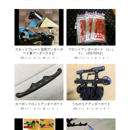
スキッドプレート流用アンダーガ
フロントアンダーガード （レッ
ード兼アンダースタビ
ド）［2017/2/12］
3746
50
12
0
1754
4
3
0
カーボンフロントアンダーガード
うちのリアアンダーガード
3677
30
11
4
2616
14
8
0