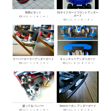
簡易ピボット
S1サイドガードフロントアンダー
ガード
1808
2
3
0
1731
0
1
0
テーパーローラーアンダーガード
キャッチャーアンダーガード
1907
6
3
0
4343
58
8
0
盛ってるバンパー
3mmカーボン アンダーガード
1477
4
1
0
1301
2
2
0