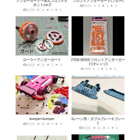
アンダーガード一体式フロントピ
フロントアンダーガード(ブルー)
ボットver.2
1521
3
1
0
1728
11
2
0
ローラーアンダーガード
ITEM 95559 フロントアンダーガー
ド(オレンジ)
1849
21
2
0
948
2
2
0
bumper×bumper
3レーン用：ダブルブレーキプレー
ト
3708
53
5
9
3235
21
4
3