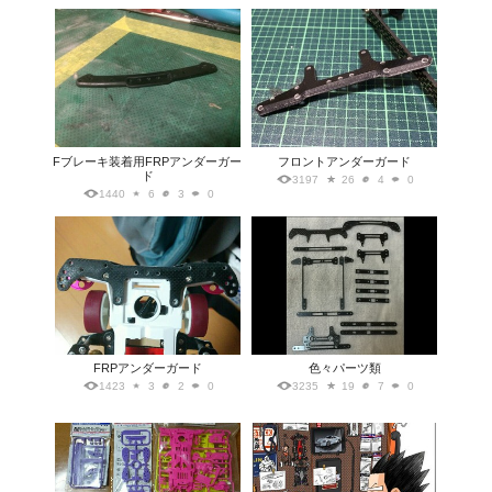
Fブレーキ装着用FRPアンダーガー
フロントアンダーガード
ド
3197
26
4
0
1440
6
3
0
FRPアンダーガード
色々パーツ類
1423
3
2
0
3235
19
7
0