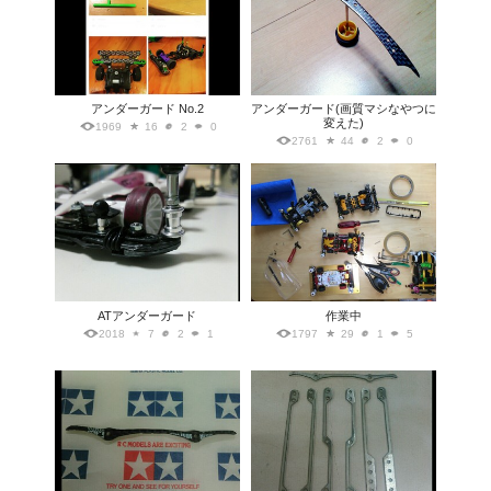
アンダーガード No.2
アンダーガード(画質マシなやつに
変えた)
1969
16
2
0
2761
44
2
0
ATアンダーガード
作業中
2018
7
2
1
1797
29
1
5