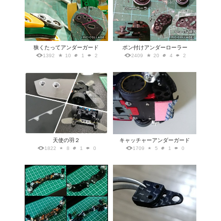
狭くたってアンダーガード
ポン付けアンダーローラー
1392
10
1
2
2409
20
4
2
天使の羽２
キャッチャーアンダーガード
1822
8
1
0
1709
5
1
0