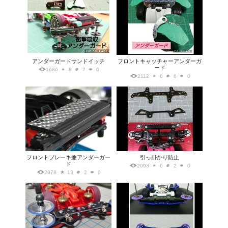
アンダーガードサンドイッチ
フロントキャッチャーアンダーガ
ード
1686
8
2
0
2112
6
6
0
フロントブレーキ兼アンダーガー
引っ掛かり防止
ド
2093
6
2
0
2978
13
2
0