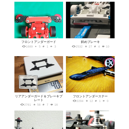
フロントアンダーガード
斜めブレーキ
1689
5
1
3
2532
27
4
10
リアアンダーガード＆ブレーキプ
フロントアンダーステー
レート
2294
12
1
0
2761
58
7
16