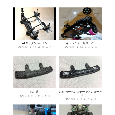
ATスラダン ver. 1.5
キャッチャー最高...♪*ﾟ
5034
29
11
0
2948
16
4
0
の、裏
3mmカーボンステーでアンダーガ
ード
1374
2
2
0
1769
2
2
0