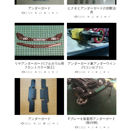
アンダーガード
ヒクオとアンダーガードの切断治
具
1729
10
3
0
2440
11
5
0
リヤアンダーガード(フルカウル用
アンダーガード兼アンダーウイン
フロントステー加工)
グ(コンセプト)
4319
61
6
3
1046
4
1
4
アンダーガード
Fブレーキ装着用アンダーガード
(取付例)
3811
34
10
0
1262
0
1
0