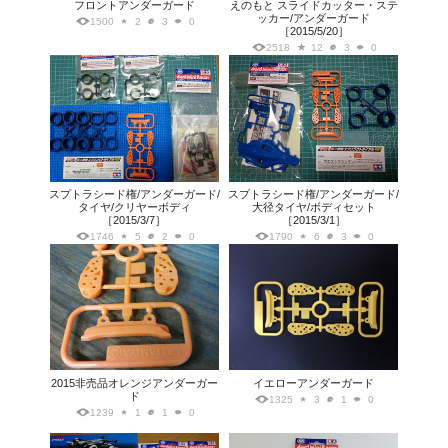
フロントアンダーガード
えのもと スライドカッター・ステ
ッカー/アンダーガード
1500
2
3
0
［2015/5/20］
2518
12
3
0
スプトラシード権/アンダーガード/
スプトラシード権/アンダーガード/
タイヤ/クリヤーボディ
大径タイヤ/ボディセット
［2015/3/7］
［2015/3/1］
1746
5
2
0
1790
6
3
0
2015非売品オレンジアンダーガー
イエローアンダーガード
ド
1325
3
1
0
1239
1
1
0