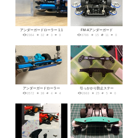
アンダーガードローラー 1.1
FM-Aアンダーガード
2364
32
3
0
3786
15
11
0
アンダーガードローラー
引っかかり防止ステー
3572
38
4
4
2663
25
5
0