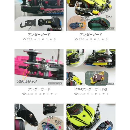
アンダーガード
アンダーガード
782
1
1
0
786
0
1
0
アンダーガード
POMアンダーガード改
1428
3
1
0
1292
1
1
1