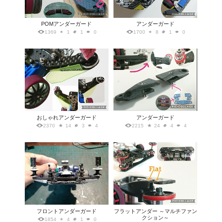
POMアンダーガード
アンダーガード
1369
1
1
0
1700
8
1
0
おしゃれアンダーガード
アンダーガード
2370
14
3
4
2215
24
4
4
フロントアンダーガード
フラットアンダー ～マルチファン
クション～
1854
4
1
0