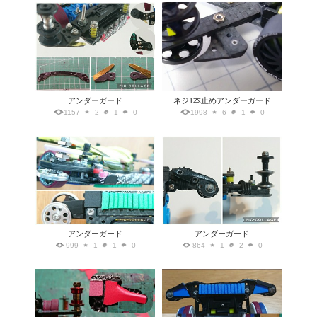
アンダーガード
ネジ1本止めアンダーガード
1157
2
1
0
1998
6
1
0
アンダーガード
アンダーガード
999
1
1
0
864
1
2
0