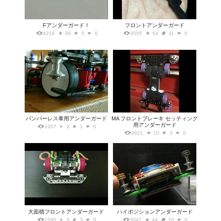
Fアンダーガード！
フロントアンダーガード
4216
86
5
6
3555
54
11
0
バンパーレス車用アンダーガード
MA フロントブレーキ セッティング
用アンダーガード
1207
3
1
0
2621
10
3
0
大面積フロントアンダーガード
ハイポジションアンダーガード
1590
5
3
0
3047
44
10
0