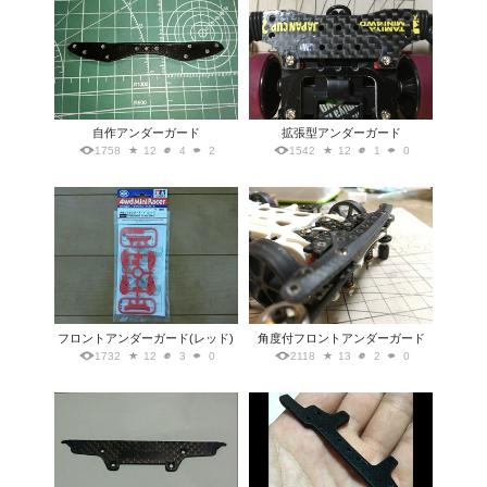
自作アンダーガード
拡張型アンダーガード
1758
12
4
2
1542
12
1
0
フロントアンダーガード(レッド)
角度付フロントアンダーガード
1732
12
3
0
2118
13
2
0