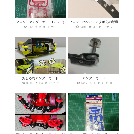
フロントアンダーガード(レッド)
フロントバンパーメタボ化の胎動
943
5
1
0
2499
30
3
2
おしゃれアンダーガード
アンダーガード
3515
34
6
2
1417
8
2
0