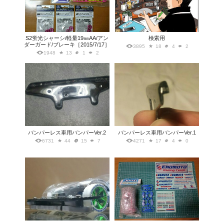
S2蛍光シャーシ/軽量19㎜AA/アン
検索用
ダーガード/ブレーキ［2015/7/17］
3895
18
4
2
1948
13
1
2
バンパーレス車用バンパーVer.2
バンパーレス車用バンパーVer.1
6731
44
15
7
4271
17
4
0