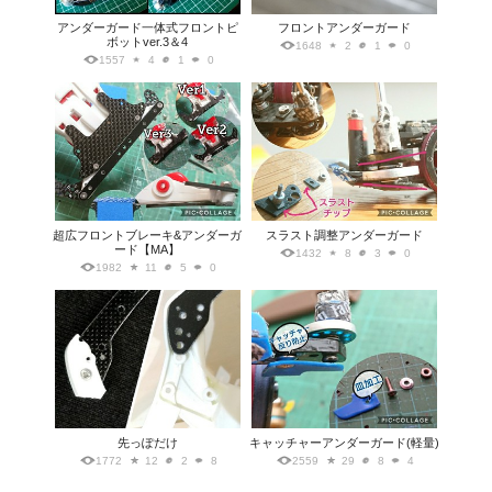
アンダーガード一体式フロントピ
フロントアンダーガード
ボットver.3＆4
1648
2
1
0
1557
4
1
0
超広フロントブレーキ&アンダーガ
スラスト調整アンダーガード
ード【MA】
1432
8
3
0
1982
11
5
0
先っぽだけ
キャッチャーアンダーガード(軽量)
1772
12
2
8
2559
29
8
4