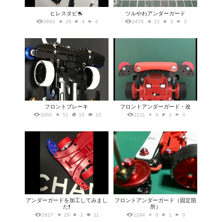
ヒレスタビ🐬
ツルやわアンダーガード
2693
29
4
4
3476
21
5
3
フロントブレーキ
フロントアンダーガード・改
3960
51
10
10
2211
6
1
0
アンダーガードを加工してみまし
フロントアンダーガード（固定箇
た❗️
所）
2827
29
2
11
1244
6
1
0