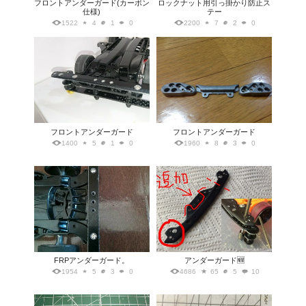
フロントアンダーガード(カーボン
ロックナット用引っ掛かり防止ス
仕様)
テー
1522
4
1
0
2200
7
2
0
フロントアンダーガード
フロントアンダーガード
1400
5
1
0
1960
8
3
0
FRPアンダーガード。
アンダーガード🆕
1954
5
3
0
4686
65
5
10